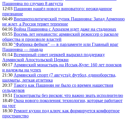
Пашиняна по случаю 8 августа
12:03
Пашинян нашёл нового виноватого: неожиданное
признание
04:49
Внешнеполитический тупик Пашиняна: Запад Армению
не ждет, а Россия теряет терпение
04:16
Война Пашиняна с Арцахом идет даже на стадионах
03:55
Восемь лет ненависти: армянский режиссер о расколе
общества и произволе властей
03:30
"Фабрика фейков" — в парламенте или Главный враг
Пашиняна — правда
01:14
Всемирный совет церквей выразил поддержку
Армянской Апостольской Церкви
00:17
Армянский монастырь на Иссык-Куле: 160 лет поисков
и надежды на успех
21:30
Армянский спорт (7 августа): футбол, единоборства,
шахматы, легкая атлетика
20:37
Такого как Пашинян не было со времен нашествия
сельджуков
19:51
Госконтракты без рисков: что важно знать исполнителю
18:49
Окна нового поколения: технологии, которые работают
на уют
18:30
Ремонт кухни под ключ: как формируется комфортное
пространство