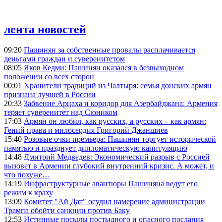
лента новостей
09:20
Пашинян за собственные провалы расплачивается
деньгами граждан и суверенитетом
08:05
Яков Кедми: Пашинян оказался в безвыходном
положении со всех сторон
00:01
Хранители традиций из Чалтыря: семья донских армян
признана лучшей в России
20:33
Забвение Арцаха и коридор для Азербайджана: Армения
теряет суверенитет над Сюником
17:03
Армян он любил, как русских, а русских – как армян:
Гений права и милосердия Григорий Джаншиев
15:40
Розовые очки премьера: Пашинян торгует исторической
памятью и празднует дипломатическую капитуляцию
14:48
Дмитрий Медведев: Экономический разрыв с Россией
вызовет в Армении глубокий внутренний кризис. А может, и
что похуже…
14:19
Инфраструктурные авантюры Пашиняна ведут его
режим к краху
13:09
Комитет "Ай Дат" осудил намерение администрации
Трампа обойти санкции против Баку
12:53
Истинные посылы постыдного и опасного послания