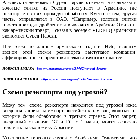
Армянский экономист Сурен Парсян отмечает, что алмазы и
золотые слитки из России поступают в Армению, где
некоторые из них проходят обработку. Вместе с тем, другая
часть, отправляется в ОАЭ. “Например, золотые слитки
просто проходят дробление и вывозятся в Арабские Эмираты
как армянский товар”, - сказал в беседе с VERELQ армянский
экономист Сурен Парсян.
При этом по данным армянского издания Hetq, важным
звеном этой схемы реэкспорта выступают компании,
аффилированные с представителями армянских властей.
НОВОСТИ АРЦАХА -
https://yerkramas.org/tag/37467/novosti-Arcaxa
НОВОСТИ АРМЕНИИ -
https://yerkramas.org/tag/37462/novosti-Armenii
Схема реэкспорта под угрозой?
Межу тем, схема реэкспорта находится под угрозой из-за
введения запрета на импорт российских алмазов, включая те,
которые были обработаны в третьих странах. Этот запрет,
введенный странами G7 и ЕС с 1 марта, может серьезно
повлиять на экономику Армении.
Укрепление торговых связей с Арабскими Эмиратами, что