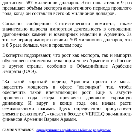
достигнув 587 миллионов долларов. Этот показатель в 9 раз
превышает объёмы экспорта аналогичного периода прошлого
года, когда он составлял всего 60 миллионов долларов.
Согласно сообщению Статистического комитета, также
значительно выросла импортная деятельность в отношении
драгоценных камней и ювелирных изделий в Армению. За
тот же период импорт составил 509 миллионов долларов, что
в 8,5 раза больше, чем в прошлом году.
Эксперты подозревают, что рост как экспорта, так и импорта
обусловлен феноменом реэкспорта через Армению из России
в другие страны, особенно в Объединённые Арабские
Эмираты (ОАЭ).
“За такой короткий период Армения просто не могла
нарастить мощность в сфере “ювелирки” так, чтобы
обеспечить такой впечатляющий рост. Еще в августе
прошлого года сфера проявляла довольно скромную
динамику. И вдруг в конце года она начала расти
семимильными шагами. Здесь определенно присутствует
элемент реэкспорта”, - сказал в беседе с VERELQ экс-министр
финансов Армении Вардан Арамян.
САМОЕ ЧИТАЕМОЕ -
https://yerkramas.org/block/144/Samoe-populyarnoe