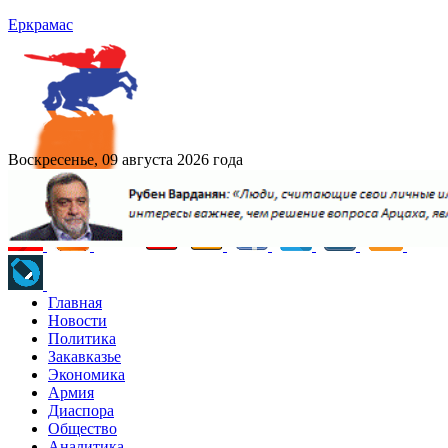
Еркрамас
Воскресенье, 09 августа 2026 года
Главная
Новости
Политика
Закавказье
Экономика
Армия
Диаспора
Общество
Аналитика