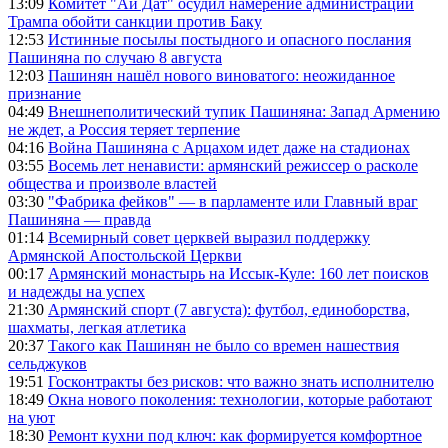
13:09
Комитет "Ай Дат" осудил намерение администрации
Трампа обойти санкции против Баку
12:53
Истинные посылы постыдного и опасного послания
Пашиняна по случаю 8 августа
12:03
Пашинян нашёл нового виноватого: неожиданное
признание
04:49
Внешнеполитический тупик Пашиняна: Запад Армению
не ждет, а Россия теряет терпение
04:16
Война Пашиняна с Арцахом идет даже на стадионах
03:55
Восемь лет ненависти: армянский режиссер о расколе
общества и произволе властей
03:30
"Фабрика фейков" — в парламенте или Главный враг
Пашиняна — правда
01:14
Всемирный совет церквей выразил поддержку
Армянской Апостольской Церкви
00:17
Армянский монастырь на Иссык-Куле: 160 лет поисков
и надежды на успех
21:30
Армянский спорт (7 августа): футбол, единоборства,
шахматы, легкая атлетика
20:37
Такого как Пашинян не было со времен нашествия
сельджуков
19:51
Госконтракты без рисков: что важно знать исполнителю
18:49
Окна нового поколения: технологии, которые работают
на уют
18:30
Ремонт кухни под ключ: как формируется комфортное