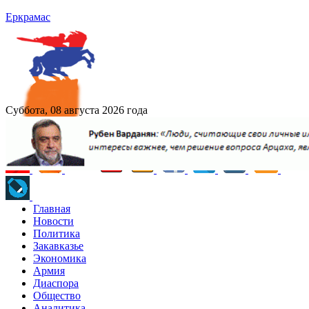
Еркрамас
Суббота, 08 августа 2026 года
Главная
Новости
Политика
Закавказье
Экономика
Армия
Диаспора
Общество
Аналитика