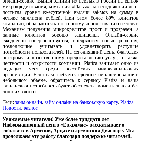
онлайн-сервис. Выйдя одними из первых в России на рынок
микрокредитования, компания «Platiza» на сегодняшний день
достигла уровня ежесуточной выдачи займов на сумму в
четыре миллиона рублей. При этом более 80% клиентов
компании, обращаются к повторному использованию ее услуг.
Механизм получения микрокредитов прост и прозрачен, а
данные клиентов хорошо защищены. Онлайн-сервис
ежедневно совершенствуется, внедряются новые решения,
позволяющие учитывать и удовлетворять растущие
потребности пользователей. На сегодняшний день, благодаря
быстрому и качественному предоставлению услуг, а также
честности и открытости компании, Platiza занимает одно из
ведущих мест среди российских микрофинансовых
организаций. Если вам требуется срочное финансирование в
небольшом объеме, обратитесь к сервису Platiza и ваша
финансовая потребность будет обеспечена моментально и без
лишних хлопот.
Теги:
займ онлайн
,
займ онлайн на банковскую карту
,
Platiza
,
Новости
,
разное
Уважаемые читатели! Уже более тридцати лет
Информационный центр «Еркрамас» рассказывает о
событиях в Армении, Арцахе и армянской Диаспоре. Мы
продолжаем эту работу благодаря поддержке читателей,