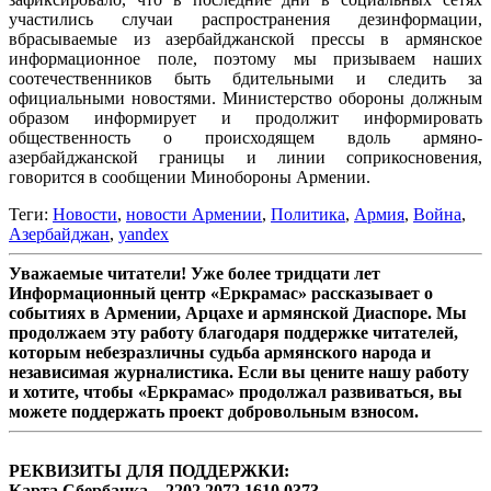
участились случаи распространения дезинформации,
вбрасываемые из азербайджанской прессы в армянское
информационное поле, поэтому мы призываем наших
соотечественников быть бдительными и следить за
официальными новостями. Министерство обороны должным
образом информирует и продолжит информировать
общественность о происходящем вдоль армяно-
азербайджанской границы и линии соприкосновения,
говорится в сообщении Минобороны Армении.
Теги:
Новости
,
новости Армении
,
Политика
,
Армия
,
Война
,
Азербайджан
,
yandex
Уважаемые читатели! Уже более тридцати лет
Информационный центр «Еркрамас» рассказывает о
событиях в Армении, Арцахе и армянской Диаспоре. Мы
продолжаем эту работу благодаря поддержке читателей,
которым небезразличны судьба армянского народа и
независимая журналистика. Если вы цените нашу работу
и хотите, чтобы «Еркрамас» продолжал развиваться, вы
можете поддержать проект добровольным взносом.
РЕКВИЗИТЫ ДЛЯ ПОДДЕРЖКИ:
Карта Сбербанка – 2202 2072 1610 0373