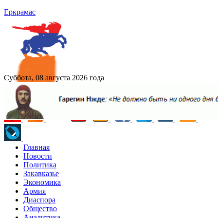
Еркрамас
Суббота, 08 августа 2026 года
Главная
Новости
Политика
Закавказье
Экономика
Армия
Диаспора
Общество
Аналитика