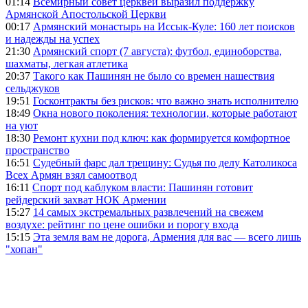
01:14
Всемирный совет церквей выразил поддержку
Армянской Апостольской Церкви
00:17
Армянский монастырь на Иссык-Куле: 160 лет поисков
и надежды на успех
21:30
Армянский спорт (7 августа): футбол, единоборства,
шахматы, легкая атлетика
20:37
Такого как Пашинян не было со времен нашествия
сельджуков
19:51
Госконтракты без рисков: что важно знать исполнителю
18:49
Окна нового поколения: технологии, которые работают
на уют
18:30
Ремонт кухни под ключ: как формируется комфортное
пространство
16:51
Судебный фарс дал трещину: Судья по делу Католикоса
Всех Армян взял самоотвод
16:11
Спорт под каблуком власти: Пашинян готовит
рейдерский захват НОК Армении
15:27
14 самых экстремальных развлечений на свежем
воздухе: рейтинг по цене ошибки и порогу входа
15:15
Эта земля вам не дорога, Армения для вас — всего лишь
"хопан"