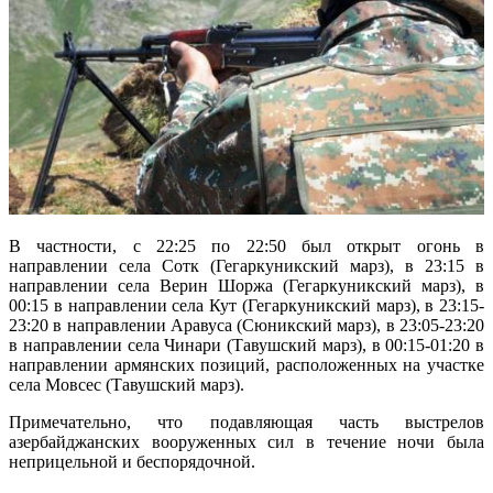
В частности, с 22:25 по 22:50 был открыт огонь в
направлении села Сотк (Гегаркуникский марз), в 23:15 в
направлении села Верин Шоржа (Гегаркуникский марз), в
00:15 в направлении села Кут (Гегаркуникский марз), в 23:15-
23:20 в направлении Аравуса (Сюникский марз), в 23:05-23:20
в направлении села Чинари (Тавушский марз), в 00:15-01:20 в
направлении армянских позиций, расположенных на участке
села Мовсес (Тавушский марз).
Примечательно, что подавляющая часть выстрелов
азербайджанских вооруженных сил в течение ночи была
неприцельной и беспорядочной.