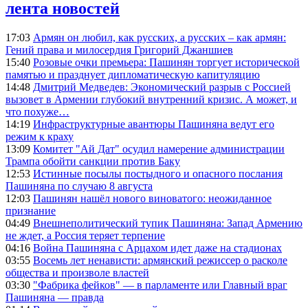
лента новостей
17:03
Армян он любил, как русских, а русских – как армян:
Гений права и милосердия Григорий Джаншиев
15:40
Розовые очки премьера: Пашинян торгует исторической
памятью и празднует дипломатическую капитуляцию
14:48
Дмитрий Медведев: Экономический разрыв с Россией
вызовет в Армении глубокий внутренний кризис. А может, и
что похуже…
14:19
Инфраструктурные авантюры Пашиняна ведут его
режим к краху
13:09
Комитет "Ай Дат" осудил намерение администрации
Трампа обойти санкции против Баку
12:53
Истинные посылы постыдного и опасного послания
Пашиняна по случаю 8 августа
12:03
Пашинян нашёл нового виноватого: неожиданное
признание
04:49
Внешнеполитический тупик Пашиняна: Запад Армению
не ждет, а Россия теряет терпение
04:16
Война Пашиняна с Арцахом идет даже на стадионах
03:55
Восемь лет ненависти: армянский режиссер о расколе
общества и произволе властей
03:30
"Фабрика фейков" — в парламенте или Главный враг
Пашиняна — правда