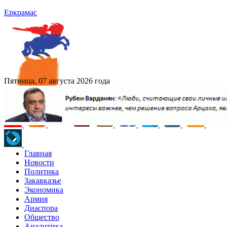
Еркрамас
Пятница, 07 августа 2026 года
Главная
Новости
Политика
Закавказье
Экономика
Армия
Диаспора
Общество
Аналитика