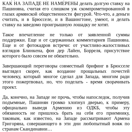
КАК НА ЗАПАДЕ НЕ НАМЕРЕНЫ делать долгую ставку на
Пашиняна, считая его слишком уж скомпрометированной в
глазах армянской общественности фигурой. Что-что, а деньги
считать, и в Брюсселе, и в Вашингтоне, умеют, и делать
ставку на заведомо проигрышную лошадку не хотят.
Такое впечатление не только от заявленной суммы
поддержки. Еще и от сдержанных комментариев Пашиняна.
Еще и от фотокадров встречи: от участливо-жалостливых
взглядов Блинкена, фон дер Лайен, Борреля, присутствие
которого было совсем не обязательно.
Завершающий переговоры совместный брифинг в Брюсселе
выглядел скорее, как воздание прощальных почестей
человеку, который многое сделал для Запада, многим ради
этого пожертвовал, но, что поделать - время сворачивать
проект.
Да, конечно, на Западе не прочь, чтобы напоследок, получив
подъемные, Пашинян громко хлопнул дверью, к примеру,
официально выведя Армению из ОДКБ, чтобы эту
обязанность не пришлось брать на себя его приемнику,
таковым, как известно, на Западе рассматривают Армена
Григоряна, совершающего в эти дни любопытный вояж по
странам Скандинавии…