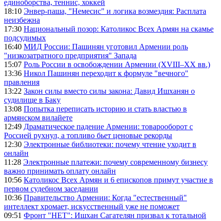
единоборства, теннис, хоккей
18:10
Энвер-паша, "Немесис" и логика возмездия: Расплата
неизбежна
17:30
Национальный позор: Католикос Всех Армян на скамье
подсудимых
16:40
МИД России: Пашинян уготовил Армении роль
"низкозатратного предприятия" Запада
15:07
Роль России в освобождении Армении (XVIII–XX вв.)
13:36
Никол Пашинян переходит к формуле "вечного"
правления
13:22
Закон силы вместо силы закона: Давид Ишханян о
судилище в Баку
13:08
Попытка переписать историю и стать властью в
армянском вилайете
12:49
Драматическое падение Армении: товарооборот с
Россией рухнул, а топливо бьет ценовые рекорды
12:30
Электронные библиотеки: почему чтение уходит в
онлайн
11:28
Электронные платежи: почему современному бизнесу
важно принимать оплату онлайн
10:56
Католикос Всех Армян и 6 епископов примут участие в
первом судебном заседании
10:36
Правительство Армении: Когда "естественный"
интеллект хромает, искусственный уже не поможет
09:51
Фронт "НЕТ": Ишхан Сагателян призвал к тотальной