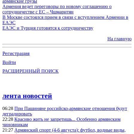
армянские грузы
Армения ведет переговоры по новому соглашению о
сотрудничестве с ЕС – Чшмаритян
В Москве состоялся прием в связи с вступлением Армении в
ЕАЭС
ЕАЭС и Турция готовятся к сотрудничеству
На главную
Регистрация
Войти
РАСШИРЕННЫЙ ПОИСК
лента новостей
06:28
При Пашиняне российско-армянские отношения будут
деградировать
22:28
Красиво жить не запретишь... Особенно армянским
чиновникам
21:27
Армянский спорт (4-6 августа): футбол, водные виды,