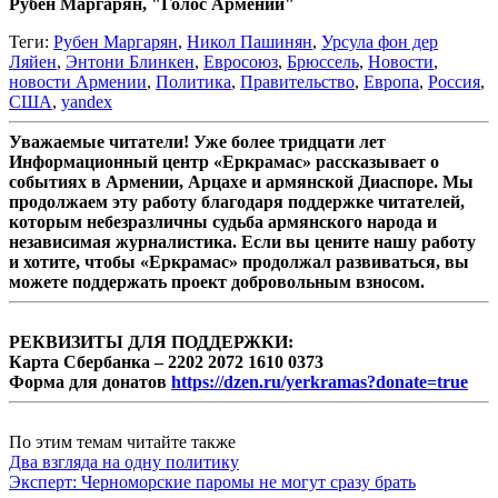
Рубен Маргарян, "Голос Армении"
Теги:
Рубен Маргарян
,
Никол Пашинян
,
Урсула фон дер
Ляйен
,
Энтони Блинкен
,
Евросоюз
,
Брюссель
,
Новости
,
новости Армении
,
Политика
,
Правительство
,
Европа
,
Россия
,
США
,
yandex
Уважаемые читатели! Уже более тридцати лет
Информационный центр «Еркрамас» рассказывает о
событиях в Армении, Арцахе и армянской Диаспоре. Мы
продолжаем эту работу благодаря поддержке читателей,
которым небезразличны судьба армянского народа и
независимая журналистика. Если вы цените нашу работу
и хотите, чтобы «Еркрамас» продолжал развиваться, вы
можете поддержать проект добровольным взносом.
РЕКВИЗИТЫ ДЛЯ ПОДДЕРЖКИ:
Карта Сбербанка – 2202 2072 1610 0373
Форма для донатов
https://dzen.ru/yerkramas?donate=true
По этим темам читайте также
Два взгляда на одну политику
Эксперт: Черноморские паромы не могут сразу брать