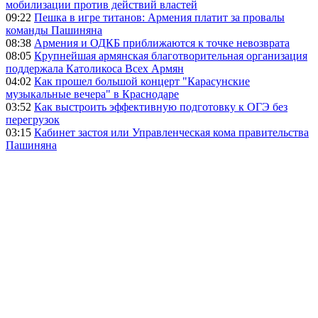
мобилизации против действий властей
09:22
Пешка в игре титанов: Армения платит за провалы
команды Пашиняна
08:38
Армения и ОДКБ приближаются к точке невозврата
08:05
Крупнейшая армянская благотворительная организация
поддержала Католикоса Всех Армян
04:02
Как прошел большой концерт "Карасунские
музыкальные вечера" в Краснодаре
03:52
Как выстроить эффективную подготовку к ОГЭ без
перегрузок
03:15
Кабинет застоя или Управленческая кома правительства
Пашиняна