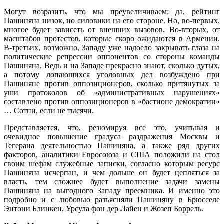
Могут возразить, что мы преувеличиваем: да, рейтинг
Пашиняна низок, но силовики на его стороне. Но, во-первых,
многое будет зависеть от внешних вызовов. Во-вторых, от
масштабов протестов, которые скоро ожидаются в Армении.
В-третьих, возможно, Западу уже надоело закрывать глаза на
политические репрессии оппонентов со стороны команды
Пашиняна. Ведь и на Западе прекрасно знают, сколько дутых,
а потому лопающихся уголовных дел возбуждено при
Пашиняне против оппозиционеров, сколько притянутых за
уши протоколов об «административных нарушениях»
составлено против оппозиционеров в «бастионе демократии»
… Сотни, если не тысячи.
Представляется, что, резюмируя все это, учитывая и
очевидное повышение градуса раздражения Москвы и
Тегерана деятельностью Пашиняна, а также ряд других
факторов, аналитики Евросоюза и США положили на стол
своим шефам служебные записки, согласно которым ресурс
Пашиняна исчерпан, и чем дольше он будет цепляться за
власть, тем сложнее будет выполнение задачи замены
Пашиняна на выгодного Западу преемника. И именно это
подробно и с любовью разъясняли Пашиняну в Брюсселе
Энтони Блинкен, Урсула фон дер Лайен и Жозеп Боррель.