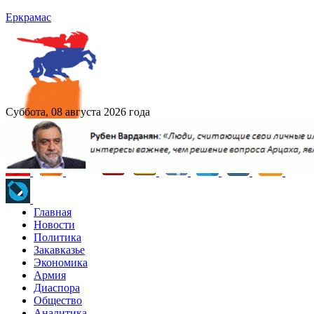
Еркрамас
Суббота, 08 августа 2026 года
Главная
Новости
Политика
Закавказье
Экономика
Армия
Диаспора
Общество
Аналитика