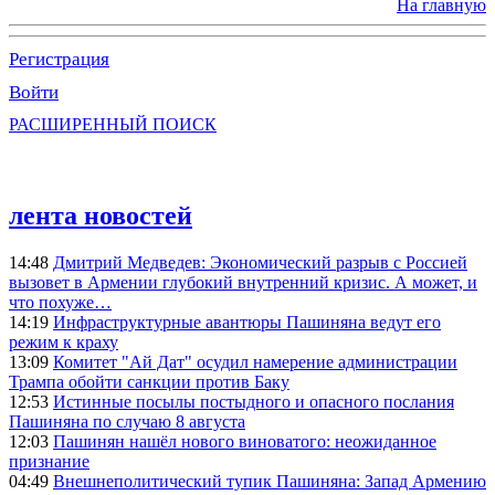
На главную
Регистрация
Войти
РАСШИРЕННЫЙ ПОИСК
лента новостей
14:48
Дмитрий Медведев: Экономический разрыв с Россией
вызовет в Армении глубокий внутренний кризис. А может, и
что похуже…
14:19
Инфраструктурные авантюры Пашиняна ведут его
режим к краху
13:09
Комитет "Ай Дат" осудил намерение администрации
Трампа обойти санкции против Баку
12:53
Истинные посылы постыдного и опасного послания
Пашиняна по случаю 8 августа
12:03
Пашинян нашёл нового виноватого: неожиданное
признание
04:49
Внешнеполитический тупик Пашиняна: Запад Армению