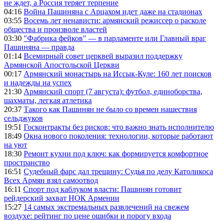
не ждет, а Россия теряет терпение
04:16
Война Пашиняна с Арцахом идет даже на стадионах
03:55
Восемь лет ненависти: армянский режиссер о расколе
общества и произволе властей
03:30
"Фабрика фейков" — в парламенте или Главный враг
Пашиняна — правда
01:14
Всемирный совет церквей выразил поддержку
Армянской Апостольской Церкви
00:17
Армянский монастырь на Иссык-Куле: 160 лет поисков
и надежды на успех
21:30
Армянский спорт (7 августа): футбол, единоборства,
шахматы, легкая атлетика
20:37
Такого как Пашинян не было со времен нашествия
сельджуков
19:51
Госконтракты без рисков: что важно знать исполнителю
18:49
Окна нового поколения: технологии, которые работают
на уют
18:30
Ремонт кухни под ключ: как формируется комфортное
пространство
16:51
Судебный фарс дал трещину: Судья по делу Католикоса
Всех Армян взял самоотвод
16:11
Спорт под каблуком власти: Пашинян готовит
рейдерский захват НОК Армении
15:27
14 самых экстремальных развлечений на свежем
воздухе: рейтинг по цене ошибки и порогу входа