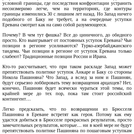
условной границы, где последствия конфронтации устранить
несоизмеримо легче, чем на территориях, где контуры
границы изменились 30 с лишним лет назад. Но Запад ничего
подобного от Баку не требует, а на очередные уступки
Еревана смотрит как на само собой разумеющееся.
Почему? В чем тут фишка? Все до циничного, до обидного
просто. Кто выигрывает от постоянных уступок Еревана? Чьи
позиции в регионе усиливаются? Турко-азербайджанского
тандема. Чьи позиции в регионе от уступок Еревана только
слабеют? Традиционные позиции России и Ирана.
Кто-то рассчитывает, что при таком раскладе Запад может
препятствовать политике уступок Анкаре и Баку со стороны
Никола Пашиняна? Что Запад, а вслед за ним и Пашинян,
будут серьезно лоббировать тему возвращения арцахцев? Нет,
конечно, Пашинян будет всячески чураться этой темы, по
крайней мере до тех пор, пока там стоит российский
контингент…
Легко предсказать, что по возвращении из Брюсселя
Пашиняна в Ереване встретят как героя. Потому как ему
удастся добиться в Брюсселе прекрасных результатов, просто
замечательных результатов, которые… ни в коей мере не будут
препятствовать политике Пашиняна по пошаговым уступкам