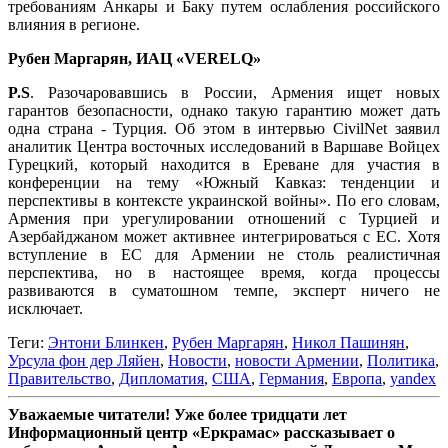
требованиям Анкары и Баку путем ослабления российского
влияния в регионе.
Рубен Маргарян, ИАЦ «VERELQ»
P.S
. Разочаровавшись в России, Армения ищет новых
гарантов безопасности, однако такую гарантию может дать
одна страна - Турция. Об этом в интервью CivilNet заявил
аналитик Центра восточных исследований в Варшаве Войцех
Гурецкий, который находится в Ереване для участия в
конференции на тему «Южный Кавказ: тенденции и
перспективы в контексте украинской войны». По его словам,
Армения при урегулировании отношений с Турцией и
Азербайджаном может активнее интегрироваться с ЕС. Хотя
вступление в ЕС для Армении не столь реалистичная
перспектива, но в настоящее время, когда процессы
развиваются в суматошном темпе, эксперт ничего не
исключает.
Теги:
Энтони Блинкен
,
Рубен Маргарян
,
Никол Пашинян
,
Урсула фон дер Ляйен
,
Новости
,
новости Армении
,
Политика
,
Правительство
,
Дипломатия
,
США
,
Германия
,
Европа
,
yandex
Уважаемые читатели! Уже более тридцати лет
Информационный центр «Еркрамас» рассказывает о