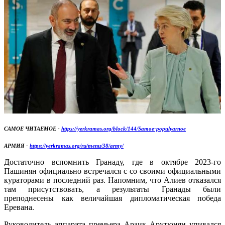
САМОЕ ЧИТАЕМОЕ -
https://yerkramas.org/block/144/Samoe-populyarnoe
АРМИЯ -
https://yerkramas.org/ru/menu/38/army/
Достаточно вспомнить Гранаду, где в октябре 2023-го
Пашинян официально встречался с со своими официальными
кураторами в последний раз. Напомним, что Алиев отказался
там присутствовать, а результаты Гранады были
преподнесены как величайшая дипломатическая победа
Еревана.
Руководитель аппарата премьера Араик Арутюнян упивался