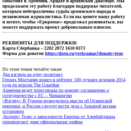
событиях в Армении, Арцахе и армянской Диаспоре. Мы
продолжаем эту работу благодаря поддержке читателей,
которым небезразличны судьба армянского народа и
независимая журналистика. Если вы цените нашу работу
и хотите, чтобы «Еркрамас» продолжал развиваться, вы
можете поддержать проект добровольным взносом.
РЕКВИЗИТЫ ДЛЯ ПОДДЕРЖКИ:
Карта Сбербанка – 2202 2072 1610 0373
Форма для донатов
https://dzen.ru/yerkramas?donate=true
По этим темам читайте также
Два взгляда на одну политику
Генрих Мхитарян вошел в рейтинг 100 лучших игроков 2014
года по версии The Guardian
Армения ведет переговоры по новому соглашению о
сотрудничестве с ЕС – Чшмаритян
«Взгляд»: В Турции возродились мысли об Османской
империи, и России следует вести дела с Анкарой весьма
осторожно
Эксперт: Тезис о зависимости Европы от Азербайджана
опровергают даже официальные цифры