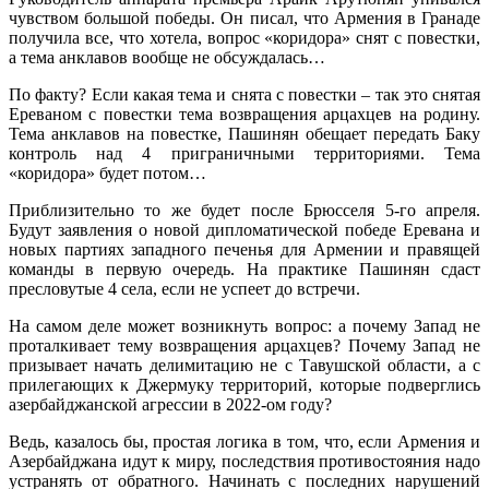
чувством большой победы. Он писал, что Армения в Гранаде
получила все, что хотела, вопрос «коридора» снят с повестки,
а тема анклавов вообще не обсуждалась…
По факту? Если какая тема и снята с повестки – так это снятая
Ереваном с повестки тема возвращения арцахцев на родину.
Тема анклавов на повестке, Пашинян обещает передать Баку
контроль над 4 приграничными территориями. Тема
«коридора» будет потом…
Приблизительно то же будет после Брюсселя 5-го апреля.
Будут заявления о новой дипломатической победе Еревана и
новых партиях западного печенья для Армении и правящей
команды в первую очередь. На практике Пашинян сдаст
пресловутые 4 села, если не успеет до встречи.
На самом деле может возникнуть вопрос: а почему Запад не
проталкивает тему возвращения арцахцев? Почему Запад не
призывает начать делимитацию не с Тавушской области, а с
прилегающих к Джермуку территорий, которые подверглись
азербайджанской агрессии в 2022-ом году?
Ведь, казалось бы, простая логика в том, что, если Армения и
Азербайджана идут к миру, последствия противостояния надо
устранять от обратного. Начинать с последних нарушений