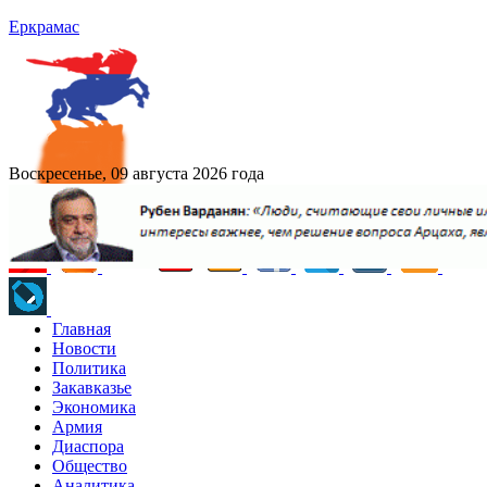
Еркрамас
Воскресенье, 09 августа 2026 года
Главная
Новости
Политика
Закавказье
Экономика
Армия
Диаспора
Общество
Аналитика