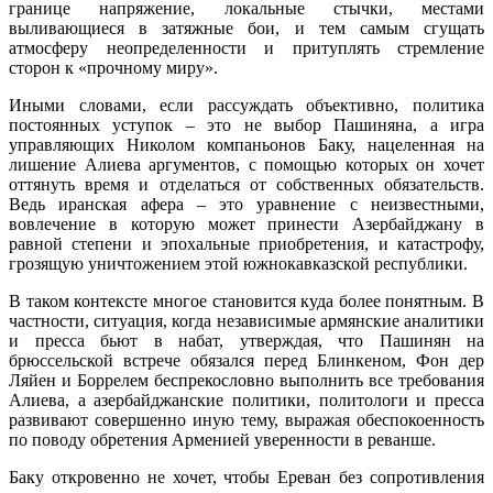
границе напряжение, локальные стычки, местами
выливающиеся в затяжные бои, и тем самым сгущать
атмосферу неопределенности и притуплять стремление
сторон к «прочному миру».
Иными словами, если рассуждать объективно, политика
постоянных уступок – это не выбор Пашиняна, а игра
управляющих Николом компаньонов Баку, нацеленная на
лишение Алиева аргументов, с помощью которых он хочет
оттянуть время и отделаться от собственных обязательств.
Ведь иранская афера – это уравнение с неизвестными,
вовлечение в которую может принести Азербайджану в
равной степени и эпохальные приобретения, и катастрофу,
грозящую уничтожением этой южнокавказской республики.
В таком контексте многое становится куда более понятным. В
частности, ситуация, когда независимые армянские аналитики
и пресса бьют в набат, утверждая, что Пашинян на
брюссельской встрече обязался перед Блинкеном, Фон дер
Ляйен и Боррелем беспрекословно выполнить все требования
Алиева, а азербайджанские политики, политологи и пресса
развивают совершенно иную тему, выражая обеспокоенность
по поводу обретения Арменией уверенности в реванше.
Баку откровенно не хочет, чтобы Ереван без сопротивления