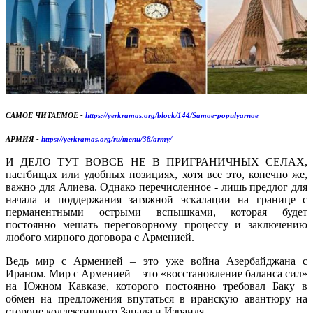
САМОЕ ЧИТАЕМОЕ -
https://yerkramas.org/block/144/Samoe-populyarnoe
АРМИЯ -
https://yerkramas.org/ru/menu/38/army/
И ДЕЛО ТУТ ВОВСЕ НЕ В ПРИГРАНИЧНЫХ СЕЛАХ,
пастбищах или удобных позициях, хотя все это, конечно же,
важно для Алиева. Однако перечисленное - лишь предлог для
начала и поддержания затяжной эскалации на границе с
перманентными острыми вспышками, которая будет
постоянно мешать переговорному процессу и заключению
любого мирного договора с Арменией.
Ведь мир с Арменией – это уже война Азербайджана с
Ираном. Мир с Арменией – это «восстановление баланса сил»
на Южном Кавказе, которого постоянно требовал Баку в
обмен на предложения впутаться в иранскую авантюру на
стороне коллективного Запада и Израиля.