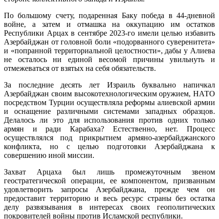
По большому счету, подаренная Баку победа в 44-дневной
войне, а затем и отмашка на оккупацию им остатков
Республики Арцах в сентябре 2023-го имели целью избавить
Азербайджан от головной боли «подорванного суверенитета»
и «попранной территориальной целостности», дабы у Алиева
не осталось ни единой весомой причины увильнуть и
отмежеваться от взятых на себя обязательств.
За последние десять лет Израиль буквально напичкал
Азербайджан своим высокотехнологическим оружием, НАТО
посредством Турции осуществляла реформы алиевской армии
и оснащение различными системами западных образцов.
Делалось ли это для использования против одних только
армян и ради Карабаха? Естественно, нет. Процесс
осуществлялся под прикрытием армяно-азербайджанского
конфликта, но с целью подготовки Азербайджана к
совершению иной миссии.
Захват Арцаха был лишь промежуточным звеном
геостратегической операции, ее компонентом, призванным
удовлетворить запросы Азербайджана, прежде чем он
предоставит территорию и весь ресурс страны без остатка
делу развязывания в интересах своих геополитических
покровителей войны против Исламской республики.