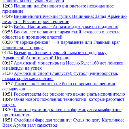
Пашиняна по случаю 8 августа
12:03
Пашинян нашёл нового виноватого: неожиданное
признание
04:49
Внешнеполитический тупик Пашиняна: Запад Армению
не ждет, а Россия теряет терпение
04:16
Война Пашиняна с Арцахом идет даже на стадионах
03:55
Восемь лет ненависти: армянский режиссер о расколе
общества и произволе властей
03:30
"Фабрика фейков" — в парламенте или Главный враг
Пашиняна — правда
01:14
Всемирный совет церквей выразил поддержку
Армянской Апостольской Церкви
00:17
Армянский монастырь на Иссык-Куле: 160 лет поисков
и надежды на успех
21:30
Армянский спорт (7 августа): футбол, единоборства,
шахматы, легкая атлетика
20:37
Такого как Пашинян не было со времен нашествия
сельджуков
19:51
Госконтракты без рисков: что важно знать исполнителю
18:49
Окна нового поколения: технологии, которые работают
на уют
18:30
Ремонт кухни под ключ: как формируется комфортное
пространство
16:51
Судебный фарс дал трещину: Судья по делу Католикоса
Всех Армян взял самоотвод