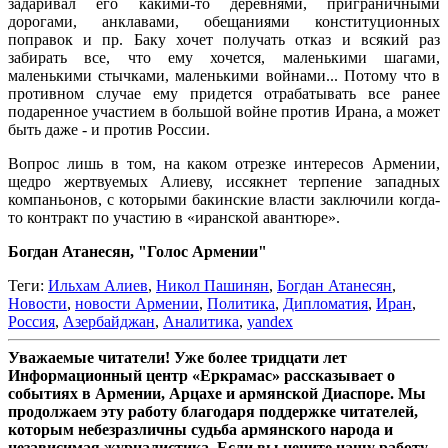
задаривал его какими-то деревнями, приграничными
дорогами, анклавами, обещаниями конституционных
поправок и пр. Баку хочет получать отказ и всякий раз
забирать все, что ему хочется, маленькими шагами,
маленькими стычками, маленькими войнами... Потому что в
противном случае ему придется отрабатывать все ранее
подаренное участием в большой войне против Ирана, а может
быть даже - и против России.
Вопрос лишь в том, на каком отрезке интересов Армении,
щедро жертвуемых Алиеву, иссякнет терпение западных
компаньонов, с которыми бакинские власти заключили когда-
то контракт по участию в «иранской авантюре».
Богдан Атанесян, "Голос Армении"
Теги:
Ильхам Алиев
,
Никол Пашинян
,
Богдан Атанесян
,
Новости
,
новости Армении
,
Политика
,
Дипломатия
,
Иран
,
Россия
,
Азербайджан
,
Аналитика
,
yandex
Уважаемые читатели! Уже более тридцати лет
Информационный центр «Еркрамас» рассказывает о
событиях в Армении, Арцахе и армянской Диаспоре. Мы
продолжаем эту работу благодаря поддержке читателей,
которым небезразличны судьба армянского народа и
независимая журналистика. Если вы цените нашу работу