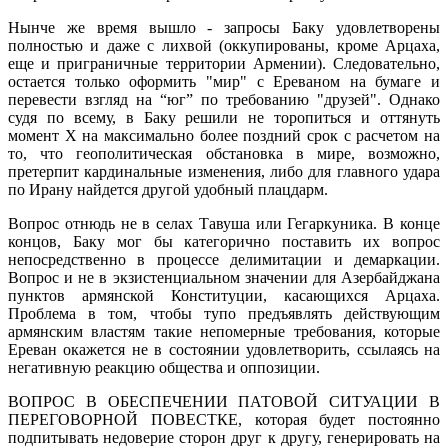
Нынче же время вышло - запросы Баку удовлетворены
полностью и даже с лихвой (оккупированы, кроме Арцаха,
еще и приграничные территории Армении). Следовательно,
остается только оформить "мир" с Ереваном на бумаге и
перевести взгляд на “юг” по требованию "друзей". Однако
судя по всему, в Баку решили не торопиться и оттянуть
мoмент X на максимально более поздний срок с расчетом на
то, что геополитическая обстановка в мире, возможно,
претерпит кардинальные изменения, либо для главного удара
по Ирану найдется другой удобный плацдарм.
Вопрос отнюдь не в селах Тавуша или Гегаркуника. В конце
концов, Баку мог бы категорично поставить их вопрос
непосредственно в процессе делимитации и демаркации.
Вопрос и не в экзистенциальном значении для Азербайджана
пунктов армянской Конституции, касающихся Арцаха.
Проблема в том, чтобы тупо предъявлять действующим
армянским властям такие непомерные требования, которые
Ереван окажется не в состоянии удовлетворить, ссылаясь на
негативную реакцию общества и оппозиции.
ВОПРОС В ОБЕСПЕЧЕНИИ ПАТОВОЙ СИТУАЦИИ В
ПЕРЕГОВОРНОЙ ПОВЕСТКЕ, которая будет постоянно
подпитывать недоверие сторон друг к другу, генерировать на