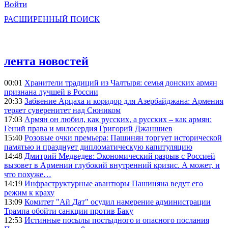
Войти
РАСШИРЕННЫЙ ПОИСК
лента новостей
00:01
Хранители традиций из Чалтыря: семья донских армян
признана лучшей в России
20:33
Забвение Арцаха и коридор для Азербайджана: Армения
теряет суверенитет над Сюником
17:03
Армян он любил, как русских, а русских – как армян:
Гений права и милосердия Григорий Джаншиев
15:40
Розовые очки премьера: Пашинян торгует исторической
памятью и празднует дипломатическую капитуляцию
14:48
Дмитрий Медведев: Экономический разрыв с Россией
вызовет в Армении глубокий внутренний кризис. А может, и
что похуже…
14:19
Инфраструктурные авантюры Пашиняна ведут его
режим к краху
13:09
Комитет "Ай Дат" осудил намерение администрации
Трампа обойти санкции против Баку
12:53
Истинные посылы постыдного и опасного послания