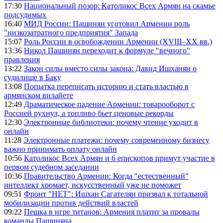
17:30
Национальный позор: Католикос Всех Армян на скамье
подсудимых
16:40
МИД России: Пашинян уготовил Армении роль
"низкозатратного предприятия" Запада
15:07
Роль России в освобождении Армении (XVIII–XX вв.)
13:36
Никол Пашинян переходит к формуле "вечного"
правления
13:22
Закон силы вместо силы закона: Давид Ишханян о
судилище в Баку
13:08
Попытка переписать историю и стать властью в
армянском вилайете
12:49
Драматическое падение Армении: товарооборот с
Россией рухнул, а топливо бьет ценовые рекорды
12:30
Электронные библиотеки: почему чтение уходит в
онлайн
11:28
Электронные платежи: почему современному бизнесу
важно принимать оплату онлайн
10:56
Католикос Всех Армян и 6 епископов примут участие в
первом судебном заседании
10:36
Правительство Армении: Когда "естественный"
интеллект хромает, искусственный уже не поможет
09:51
Фронт "НЕТ": Ишхан Сагателян призвал к тотальной
мобилизации против действий властей
09:22
Пешка в игре титанов: Армения платит за провалы
команды Пашиняна