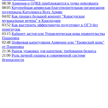
08:38
Армения и ОДКБ приближаются к точке невозврата
08:05
Крупнейшая армянская благотворительная организация
поддержала Католикоса Всех Армян
04:02
Как прошел большой концерт "Карасунские
музыкальные вечера" в Краснодаре
03:52
Как выстроить эффективную подготовку к ОГЭ без
перегрузок
03:15
Кабинет застоя или Управленческая кома правительства
Пашиняна
02:48
Цифровая капитуляция Армении или "Троянский конь"
от Пашиняна
21:36
Рынок упаковки для напитков: требования бизнеса
21:00
Роль личной охраны в современной системе
безопасности