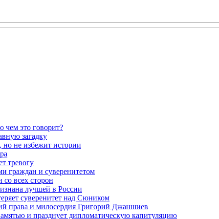
о чем это говорит?
авную загадку
 но не избежит истории
ра
ет тревогу
ми граждан и суверенитетом
 со всех сторон
ризнана лучшей в России
теряет суверенитет над Сюником
ений права и милосердия Григорий Джаншиев
 памятью и празднует дипломатическую капитуляцию