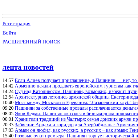
Регистрация
Войти
РАСШИРЕННЫЙ ПОИСК
лента новостей
14:57
Если Алиев получает приглашение, а Пашинян — нет, то 
14:42
Армению начали продавать европейским туристам как гл
14:24
Суд над Католикосом: Пашинян, возможно, избежит пули,
12:54
Архитектурная летопись армянской общины Екатеринода
10:40
Мост между Москвой и Ереваном: "Лазаревский клуб" бь
09:20
Пашинян за собственные провалы расплачивается деньга
08:05
Яков Кедми: Пашинян оказался в безвыходном положении
00:01
Хранители традиций из Чалтыря: семья донских армян п
20:33
Забвение Арцаха и коридор для Азербайджана: Армения 
17:03
Армян он любил, как русских, а русских – как армян: Г
15:40
Розовые очки премьера: Пашинян торгует исторической