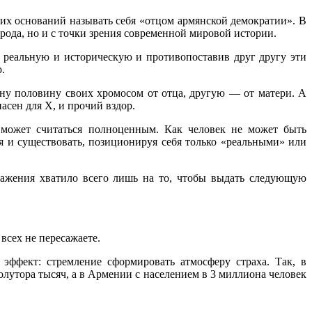
их оснований называть себя «отцом армянской демократии». В
арода, но и с точки зрения современной мировой истории.
 реальную и историческую и противопоставив друг другу эти
.
ну половину своих хромосом от отца, другую — от матери. А
асен для X, и прочий вздор.
ожет считаться полноценным. Как человек не может быть
я и существовать, позиционируя себя только «реальными» или
ажения хватило всего лишь на то, чтобы выдать следующую
вcех не пересажаете.
эффект: стремление сформировать атмосферу страха. Так, в
олутора тысяч, а в Армении с населением в 3 миллиона человек