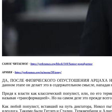
САМОЕ ЧИТАЕМОЕ -
https://yerkramas.org/block/144/Samoe-populyarnoe
АРМИЯ -
https://yerkramas.org/ru/menu/38/army/
ДА, ПОСЛЕ ФИЗИЧЕСКОГО ОПУСТОШЕНИЯ АРЦАХА Никол прис
данном этапе он делает это в содержательном смысле, нападая
Придя к власти как классический популист, или, по его терм
называя «трансформацией». Но на самом деле это прежде всего
Как любой популист, вставший на путь диктатора, Никол пыт
идеолога. Такими были Гитлер и Сталин, Туркменбаши и Алие