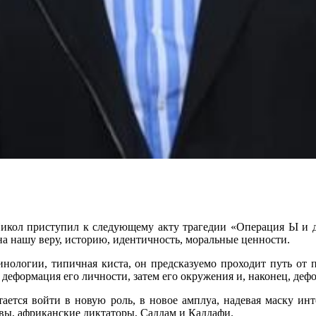
тупил к следующему акту трагедии «Операция ЬI и други
 на нашу веру, историю, идентичность, моральные ценности.
инологии, типичная киста, он предсказуемо проходит путь от 
 деформация его личности, затем его окружения и, наконец, деф
ается войти в новую роль, в новое амплуа, надевая маску инт
вы, африканские диктаторы, Саддам и Каддафи.