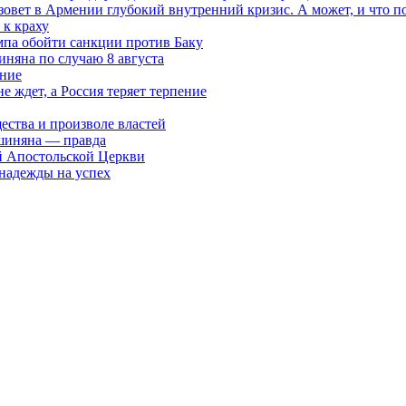
овет в Армении глубокий внутренний кризис. А может, и что 
к краху
мпа обойти санкции против Баку
няна по случаю 8 августа
ание
ждет, а Россия теряет терпение
ества и произволе властей
шиняна — правда
й Апостольской Церкви
 надежды на успех