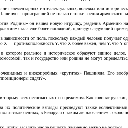
го нет элементарных интеллектуальных, волевых или историческ
а Пашинян – проигравший не только с точки зрения армянского н
против Родины» он нашел новую игрушку, разделив Армению на
дологии» стала еще более наглядной, приведу следующий пример
в зависимости от пола, поскольку каждый человек получает од
что X — противоположность Y, что X более важен, чем Y, что Y оп
тором реальное и историческое образуют единое целое, м
ромосомой, так и государство или родина не могут определятьс
очевидных и низкопробных «крутитах» Пашиняна. Его вообр
оппозиционеры сидят?».
в тюрьму всех несогласных с его режимом. Как говорят русские, 
а их политические взгляды преследуют также коллективный 
политзаключенных, в Беларуси с таким же населением - около п
го, чтобы засадить нас за решетку, жизненно важно не бояться…