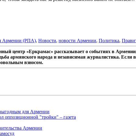
я Армении (РПА)
,
Новости
,
новости Армении
,
Политика
,
Прави
ный центр «Еркрамас» рассказывает о событиях в Армении,
дьба армянского народа и независимая журналистика. Если в
ровольным взносом.
 выгодным для Армении
л оппозиционной "тройки" – газета
авительства Армении
самосуд