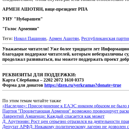
АРМЕН АШОТЯН, вице-президент РПА
УИУ "Нубарашен"
"Голос Армении"
Теги:
Никол Пашинян
,
Армен Ашотян
,
Республиканская парти
Уважаемые читатели! Уже более тридцати лет Информацион
благодаря поддержке читателей, которым небезразличны су
продолжал развиваться, вы можете поддержать проект доб
РЕКВИЗИТЫ ДЛЯ ПОДДЕРЖКИ:
Карта Сбербанка – 2202 2072 1610 0373
Форма для донатов
https://dzen.ru/yerkramas?donate=true
По этим темам читайте также
«Наследие»: Присоединение к ЕАЭС никоим образом не было
Партия "Процветающая Армения" возможно провоцирует раско
Лаврентий Амшенци: Каждый спасается как может
Д. Арутюнян: Рост цен серьезно отразился на деятельности пр
Депутат АРФД: Никакому политическому лагерю не дозволен 