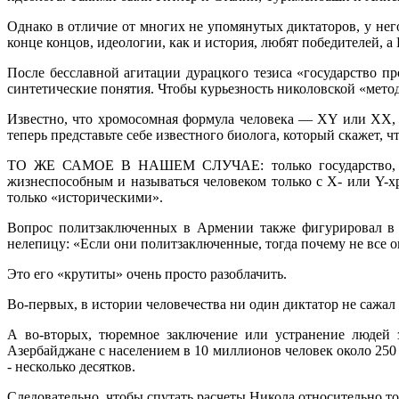
Однако в отличие от многих не упомянутых диктаторов, у не
конце концов, идеологии, как и история, любят победителей, 
После бесславной агитации дурацкого тезиса «государство 
синтетические понятия. Чтобы курьезность николовской «мето
Известно, что хромосомная формула человека — XY или XX, 
теперь представьте себе известного биолога, который скажет, 
ТО ЖЕ САМОЕ В НАШЕМ СЛУЧАЕ: только государство, в ко
жизнеспособным и называться человеком только с Х- или Y-х
только «историческими».
Вопрос политзаключенных в Армении также фигурировал в 
нелепицу: «Если они политзаключенные, тогда почему не все 
Это его «крутиты» очень просто разоблачить.
Во-первых, в истории человечества ни один диктатор не сажал 
А во-вторых, тюремное заключение или устранение людей з
Азербайджане с населением в 10 миллионов человек около 250 
- несколько десятков.
Следовательно, чтобы спутать расчеты Никола относительно то