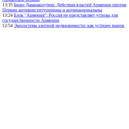
13:35
Бюро Дашнакцутюн: Действия властей Армении против
Церкви антиконституционны и антинациональны
13:24
Блок "Армения": Россия не представляет угрозы для
государственности Армении
12:54
Экосистема элитной недвижимости: как устроен рынок