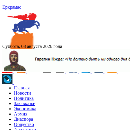
Еркрамас
Суббота, 08 августа 2026 года
Главная
Новости
Политика
Закавказье
Экономика
Армия
Диаспора
Общество
Аналитика