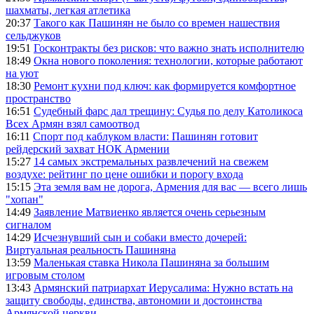
шахматы, легкая атлетика
20:37
Такого как Пашинян не было со времен нашествия
сельджуков
19:51
Госконтракты без рисков: что важно знать исполнителю
18:49
Окна нового поколения: технологии, которые работают
на уют
18:30
Ремонт кухни под ключ: как формируется комфортное
пространство
16:51
Судебный фарс дал трещину: Судья по делу Католикоса
Всех Армян взял самоотвод
16:11
Спорт под каблуком власти: Пашинян готовит
рейдерский захват НОК Армении
15:27
14 самых экстремальных развлечений на свежем
воздухе: рейтинг по цене ошибки и порогу входа
15:15
Эта земля вам не дорога, Армения для вас — всего лишь
"хопан"
14:49
Заявление Матвиенко является очень серьезным
сигналом
14:29
Исчезнувший сын и собаки вместо дочерей:
Виртуальная реальность Пашиняна
13:59
Маленькая ставка Никола Пашиняна за большим
игровым столом
13:43
Армянский патриархат Иерусалима: Нужно встать на
защиту свободы, единства, автономии и достоинства
Армянской церкви