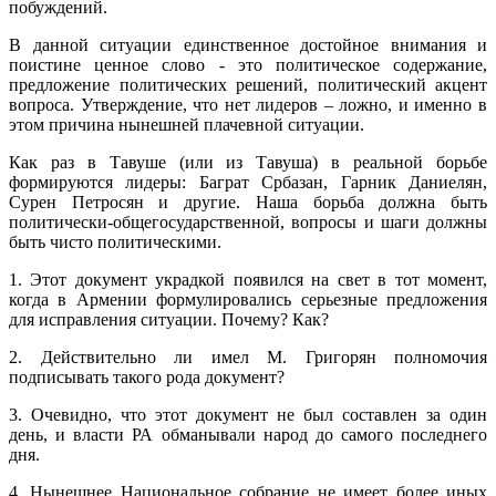
побуждений.
В данной ситуации единственное достойное внимания и
поистине ценное слово - это политическое содержание,
предложение политических решений, политический акцент
вопроса. Утверждение, что нет лидеров – ложно, и именно в
этом причина нынешней плачевной ситуации.
Как раз в Тавуше (или из Тавуша) в реальной борьбе
формируются лидеры: Баграт Србазан, Гарник Даниелян,
Сурен Петросян и другие. Наша борьба должна быть
политически-общегосударственной, вопросы и шаги должны
быть чисто политическими.
1. Этот документ украдкой появился на свет в тот момент,
когда в Армении формулировались серьезные предложения
для исправления ситуации. Почему? Как?
2. Действительно ли имел М. Григорян полномочия
подписывать такого рода документ?
3. Очевидно, что этот документ не был составлен за один
день, и власти РА обманывали народ до самого последнего
дня.
4. Нынешнее Национальное собрание не имеет более иных