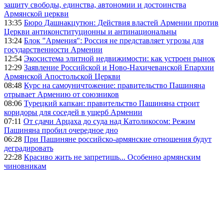
защиту свободы, единства, автономии и достоинства
Армянской церкви
13:35
Бюро Дашнакцутюн: Действия властей Армении против
Церкви антиконституционны и антинациональны
13:24
Блок "Армения": Россия не представляет угрозы для
государственности Армении
12:54
Экосистема элитной недвижимости: как устроен рынок
12:29
Заявление Российской и Ново-Нахичеванской Епархии
Армянской Апостольской Церкви
08:48
Курс на самоуничтожение: правительство Пашиняна
отрывает Армению от союзников
08:06
Турецкий капкан: правительство Пашиняна строит
коридоры для соседей в ущерб Армении
07:11
От сдачи Арцаха до суда над Католикосом: Режим
Пашиняна пробил очередное дно
06:28
При Пашиняне российско-армянские отношения будут
деградировать
22:28
Красиво жить не запретишь... Особенно армянским
чиновникам