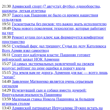
21:30
Армянский спорт (7 августа): футбол, единоборства,
шахматы, легкая атлетика
20:37
Такого как Пашинян не было со времен нашествия
сельджуков
19:51
Госконтракты без рисков: что важно знать исполнителю
18:49
Окна нового поколения: технологии, которые работают
на уют
18:30
Ремонт кухни под ключ: как формируется комфортное
пространство
16:51
Судебный фарс дал трещину: Судья по делу Католикоса
Всех Армян взял самоотвод
16:11
Спорт под каблуком власти: Пашинян готовит
рейдерский захват НОК Армении
15:27
14 самых экстремальных развлечений на свежем
воздухе: рейтинг по цене ошибки и порогу входа
15:15
Эта земля вам не дорога, Армения для вас — всего лишь
"хопан"
14:49
Заявление Матвиенко является очень серьезным
сигналом
14:29
Исчезнувший сын и собаки вместо дочерей:
Виртуальная реальность Пашиняна
13:59
Маленькая ставка Никола Пашиняна за большим
игровым столом
13:43
Армянский патриархат Иерусалима: Нужно встать на