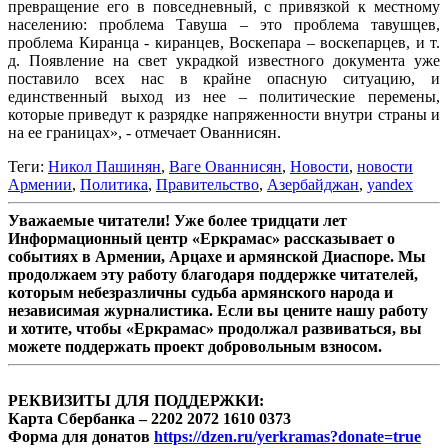
превращение его в повседневный, с привязкой к местному
населению: проблема Тавуша – это проблема тавушцев,
проблема Киранца - киранцев, Воскепара – воскепарцев, и т.
д. Появление на свет украдкой известного документа уже
поставило всех нас в крайне опасную ситуацию, и
единственный выход из нее – политические перемены,
которые приведут к разрядке напряженности внутри страны и
на ее границах», - отмечает Ованнисян.
Теги:
Никол Пашинян
,
Ваге Ованнисян
,
Новости
,
новости
Армении
,
Политика
,
Правительство
,
Азербайджан
,
yandex
Уважаемые читатели! Уже более тридцати лет
Информационный центр «Еркрамас» рассказывает о
событиях в Армении, Арцахе и армянской Диаспоре. Мы
продолжаем эту работу благодаря поддержке читателей,
которым небезразличны судьба армянского народа и
независимая журналистика. Если вы цените нашу работу
и хотите, чтобы «Еркрамас» продолжал развиваться, вы
можете поддержать проект добровольным взносом.
РЕКВИЗИТЫ ДЛЯ ПОДДЕРЖКИ:
Карта Сбербанка – 2202 2072 1610 0373
Форма для донатов
https://dzen.ru/yerkramas?donate=true