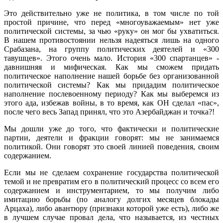
Это действительно уже не политика, в том числе по той
простой причине, что перед «многоуважаемым» нет уже
политической системы, за чью «руку» он мог бы ухватиться.
В нашем противостоянии нельзя надеяться лишь на одного
Срабазана, на группу политических деятелей и «300
тавушцев». Этого очень мало. История «300 спартанцев» -
давнишняя и мифическая. Как мы сможем придать
политическое наполнение нашей борьбе без организованной
политической системы? Как мы придадим политическое
наполнение послевоенному периоду? Как мы выберемся из
этого ада, избежав войны, в то время, как ОН сделал «пас»,
после чего весь Запад принял, что это Азербайджан и точка?!
Мы дошли уже до того, что фактически и политические
партии, деятели и фракции говорят: мы не занимаемся
политикой. Они говорят это своей линией поведения, своим
содержанием.
Если мы не сделаем сохранение государства политической
темой и не превратим его в политический процесс со всем его
содержанием и инструментарием, то мы получим либо
имитацию борьбы (по аналогу долгих месяцев блокады
Арцаха), либо авантюру (признаки которой уже есть), либо же
в лучшем случае провал дела, что называется, из честных