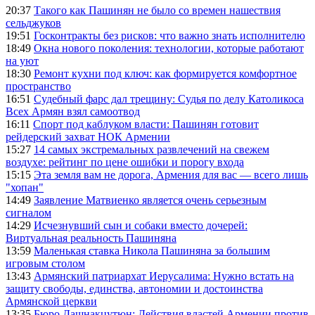
20:37
Такого как Пашинян не было со времен нашествия
сельджуков
19:51
Госконтракты без рисков: что важно знать исполнителю
18:49
Окна нового поколения: технологии, которые работают
на уют
18:30
Ремонт кухни под ключ: как формируется комфортное
пространство
16:51
Судебный фарс дал трещину: Судья по делу Католикоса
Всех Армян взял самоотвод
16:11
Спорт под каблуком власти: Пашинян готовит
рейдерский захват НОК Армении
15:27
14 самых экстремальных развлечений на свежем
воздухе: рейтинг по цене ошибки и порогу входа
15:15
Эта земля вам не дорога, Армения для вас — всего лишь
"хопан"
14:49
Заявление Матвиенко является очень серьезным
сигналом
14:29
Исчезнувший сын и собаки вместо дочерей:
Виртуальная реальность Пашиняна
13:59
Маленькая ставка Никола Пашиняна за большим
игровым столом
13:43
Армянский патриархат Иерусалима: Нужно встать на
защиту свободы, единства, автономии и достоинства
Армянской церкви
13:35
Бюро Дашнакцутюн: Действия властей Армении против