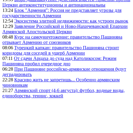
Церкви антиконституционны и антинациональны
13:24
Блок "Армения": Россия не представляет угрозы для
государственности Армении
12:54
Экосистема элитной недвижимости: как устроен рынок
12:29
Заявление Российской и Ново-Нахичеванской Епархии
Армянской Апостольской Церкви
08:48
Курс на самоуничтожение: правительство Пашиняна
отрывает Армению от союзников
08:06
Турецкий капкан: правительство Пашиняна строит
коридоры для соседей в ущерб Армении
07:11
От сдачи Арцаха до суда над Католикосом: Режим
Пашиняна пробил очередное дно
06:28
При Пашиняне российско-армянские отношения будут
деградировать
22:28
Красиво жить не запретишь... Особенно армянским
чиновникам
21:27
Армянский спорт (4-6 августа): футбол, водные виды,
единоборства, теннис, хоккей