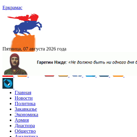
Еркрамас
Пятница, 07 августа 2026 года
Главная
Новости
Политика
Закавказье
Экономика
Армия
Диаспора
Общество
Аналитика