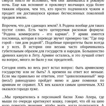
смерти никто не вспомнит, чем они занимались в роковую
ночь. Еще как вспомнят и проклянут молчащих куда более
тяжким образом, чем тех, кто просто подчинился чужим и
продает им доставшуюся кровью бесчисленных поколений
предков землю.
Впрочем, что для сдающих земля? А Родина вообще для таких
пустое слово. Есть часто цитируемая расхожая формула:
"Родина коммерсанта - его карман". У армян имеется
пословица, которая в переводе звучит примерно так: "Где пир
горой - там дом родной". Подобные приоритеты были всегда
и у всех. В истории они весьма часто оборачивались
губительным образом для государств и народов. Большинство
древних кануло в Лету. Армяне остались, и это лучший ответ
на вопрос, много ли было у нас предателей.
Сегодня опять во весь рост встал вопрос: быть армянскому
государству или не быть? А времени на ответ все меньше.
Если мы правильно не ответим, этот "цивилизованный" мир
(весь!) равнодушно пройдет мимо и даже поминки по
армянам не справит. XX век казался самым циничным. XXI
оказался гораздо хуже.
...Мы превратились в персонажей басни Хнко Апера, где
мыши по очереди критикуют кошку, говорят, что ей на шею
надо повесить звоночек, чтобы знать, когда подкрадется. А