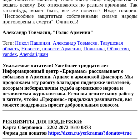
вешать некому. Все отнекиваются по разным причинам. Так
кто-нибудь, может быть, все же повесит? Нжде говорил:
"Неспособные защититься собственными силами народы
приговорены к смерти". Очнитесь!
Александр Товмасян, "Голос Армении"
Теги:
Никол Пашинян
,
Александр Товмасян
,
Тавушская
область
,
Новости
,
новости Армении
,
Политика
,
Общество
,
yandex
,
Азербайджан
Уважаемые читатели! Уже более тридцати лет
Информационный центр «Еркрамас» рассказывает о
событиях в Армении, Арцахе и армянской Диаспоре. Мы
продолжаем эту работу благодаря поддержке читателей,
которым небезразличны судьба армянского народа и
независимая журналистика. Если вы цените нашу работу
и хотите, чтобы «Еркрамас» продолжал развиваться, вы
можете поддержать проект добровольным взносом.
РЕКВИЗИТЫ ДЛЯ ПОДДЕРЖКИ:
Карта Сбербанка – 2202 2072 1610 0373
Форма для донатов
https://dzen.ru/yerkramas?donate=true