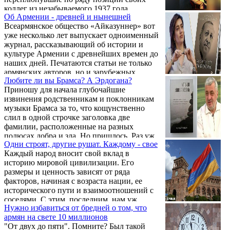
коллег из незабываемого 1937 года,
Об Армении - древней и нынешней
додумались до того, что патриота, мецената
Всеармянское общество «Айказуннер» вот
и миллиардера Самвела Карапетяна
уже несколько лет выпускает одноименный
упрятали за решетку только за то, что
журнал, рассказывающий об истории и
человек выступил в защиту святой
культуре Армении с древнейших времен до
Армянской Апостольской Церкви и
наших дней. Печатаются статьи не только
добавил, что будет это «делать по-нашему»
армянских авторов, но и зарубежных
(«мер дзевов»). Правящие силы не
Любите ли вы Брамса? А Эрдогана?
ценителей вклада нашего народа в мировую
потерпели подобного расхождения с
Приношу для начала глубочайшие
цивилизацию. Кратко представлю N8
«генеральной линией» партии под
извинения родственникам и поклонникам
журнала за 2025 г.
названием ...
музыки Брамса за то, что кощунственно
слил в одной строчке заголовка две
фамилии, расположенные на разных
полюсах добра и зла. Но пришлось. Раз уж
Одни строят, другие рушат. Каждому - свое
поначалу припомнилась крылатая фраза, а
Каждый народ вносит свой вклад в
потом всплыло сдержанное одобрение
историю мировой цивилизации. Его
читательницы, осилившей книгу главного
размеры и ценность зависят от ряда
виновника изгнания армян из Арцаха.
факторов, начиная с возраста нации, ее
Книга называется «Более справедливый
исторического пути и взаимоотношений с
мир возможен». А читательница —
соседями. С этим, последним, нам уж
гражданская супруга премьер-министра
Нужно избавиться от бредней о том, что
совсем не повезло. Армянское нагорье
Анна Акопян.
армян на свете 10 миллионов
расположилось на перекрестке дорог и войн
"От двух до пяти". Помните? Был такой
на все четыре стороны света. Поэтому,