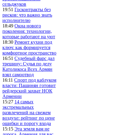
сельджуков
19:51
Госконтракты без
рисков: что важно знать
исполнителю
18:49
Окна нового
поколения: технологии,
которые работают на уют
18:30
Ремонт кухни под
ключ: как формируется
комфортное пространство
16:51
Судебный фарс дал
трещину: Судья по делу
Католикоса Всех Армян
взял самоотвод
16:11
Спорт под каблуком
власти: Пашинян готовит
рейдерский захват НОК
Армении
15:27
14 самых
экстремальных
развлечений на свежем
воздухе: рейтинг по цене
ошибки и порогу входа
15:15
Эта земля вам не
дорога, Армения для вас