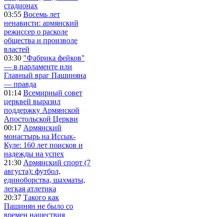
стадионах
03:55
Восемь лет
ненависти: армянский
режиссер о расколе
общества и произволе
властей
03:30
"Фабрика фейков"
— в парламенте или
Главный враг Пашиняна
— правда
01:14
Всемирный совет
церквей выразил
поддержку Армянской
Апостольской Церкви
00:17
Армянский
монастырь на Иссык-
Куле: 160 лет поисков и
надежды на успех
21:30
Армянский спорт (7
августа): футбол,
единоборства, шахматы,
легкая атлетика
20:37
Такого как
Пашинян не было со
времен нашествия