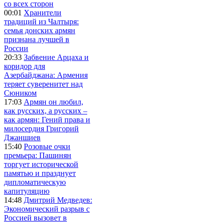
со всех сторон
00:01
Хранители
традиций из Чалтыря:
семья донских армян
признана лучшей в
России
20:33
Забвение Арцаха и
коридор для
Азербайджана: Армения
теряет суверенитет над
Сюником
17:03
Армян он любил,
как русских, а русских –
как армян: Гений права и
милосердия Григорий
Джаншиев
15:40
Розовые очки
премьера: Пашинян
торгует исторической
памятью и празднует
дипломатическую
капитуляцию
14:48
Дмитрий Медведев:
Экономический разрыв с
Россией вызовет в