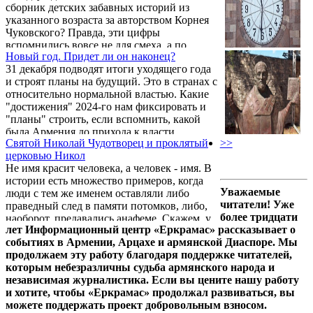
сборник детских забавных историй из
периодически теряя независимость, часть
указанного возраста за авторством Корнея
армян покидала родную землю,
Чуковского? Правда, эти цифры
обустраиваясь в других странах. Сказать,
вспомнились вовсе не для смеха, а по
что там принимали чужаков с
Новый год. Придет ли он наконец?
совершенно иной причине...
распростертыми объятиями, будет ...
31 декабря подводят итоги уходящего года
и строят планы на будущий. Это в странах с
относительно нормальной властью. Какие
"достижения" 2024-го нам фиксировать и
"планы" строить, если вспомнить, какой
была Армения до прихода к власти
Святой Николай Чудотворец и проклятый
>>
"революционеров" 8 мая 2018 года, и во что
церковью Никол
превратилась страна на финише
Не имя красит человека, а человек - имя. В
нынешнего, 2024-го?
истории есть множество примеров, когда
Уважаемые
люди с тем же именем оставляли либо
читатели! Уже
праведный след в памяти потомков, либо,
более тридцати
наоборот, предавались анафеме. Скажем, у
лет Информационный центр «Еркрамас» рассказывает о
нас Саргисом зовут и почитаемого всеми
событиях в Армении, Арцахе и армянской Диаспоре. Мы
святого, и князя Вест-Саргиса, сыгравшего
продолжаем эту работу благодаря поддержке читателей,
подлую роль при падении столицы Ани в
которым небезразличны судьба армянского народа и
начале XI века. Вспомним о двух
независимая журналистика. Если вы цените нашу работу
исторических персонажах, носивших то же
и хотите, чтобы «Еркрамас» продолжал развиваться, вы
имя.
можете поддержать проект добровольным взносом.