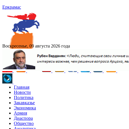
Еркрамас
Воскресенье, 09 августа 2026 года
Главная
Новости
Политика
Закавказье
Экономика
Армия
Диаспора
Общество
Аналитика