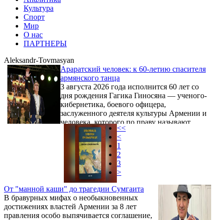
Культура
Спорт
Мир
О нас
ПАРТНЕРЫ
Aleksandr-Tovmasyan
Араратский человек: к 60-летию спасителя
армянского танца
3 августа 2026 года исполнится 60 лет со
дня рождения Гагика Гиносяна — ученого-
кибернетика, боевого офицера,
заслуженного деятеля культуры Армении и
человека, которого по праву называют
<<
спасителем армянского танца. Ему было
<
отмерено прожить всего 58 лет: 6 февраля
1
2024 года жизнь деятеля оборвал сердечный
2
приступ. Сегодня «товарищ Гиносян», как
3
уважительно обращались к нему ученики и
>
соратники, покоится в воинском пантеоне
Ераблур. К грядущему юбилею близкие
От "манной каши" до трагедии Сумгаита
друзья и те, кто осознает масштаб личности
В бравурных мифах о необыкновенных
...
достижениях властей Армении за 8 лет
правления особо выпячивается соглашение,