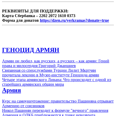
РЕКВИЗИТЫ ДЛЯ ПОДДЕРЖКИ:
Карта Сбербанка – 2202 2072 1610 0373
Форма для донатов
https://dzen.ru/yerkramas?donate=true
ГЕНОЦИД АРМЯН
Армян он любил, как русских, а русских – как армян: Гений
права и милосердия Григорий Джаншиев
Связанная со спецслужбами Турции Лилит Мкртчян
прочитала лекцию в Музее-институте Геноцида армян
Четыре этапа армянского Ливана: Что происходит с одной из
старейших армянских общин мира
Армия
Курс на самоуничтожение: правительство Пашиняна отрывает
Армению от союзников
Никол Пашинян переходит к формуле "вечного" правления
Армения и ОДКБ приближаются к точке невозврата