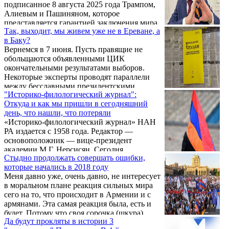
подписанное 8 августа 2025 года Трампом,
Алиевым и Пашиняном, которое
представляется гарантией заключения мира
Так, выходит, мы живем уже не в Ереване, а
между Азербайджаном и Арменией и
в Баку?
залогом процветания и прогресса нашей
Вернемся в 7 июня. Пусть правящие не
страны по всем направлениям. Мир,
обольщаются объявленными ЦИК
конечно, лучше, чем война, если это
окончательными результатами выборов.
действительно мир, а не капитуляция, и
Некоторые эксперты проводят параллели
если стороны действительно намерены
между бесславными президентскими
хранить верность тому, в чем расписались.
"Историко-филологический журнал":
выборами 1996 года и нынешними.
Однако истинные помыслы ...
Откуда и как мы пришли в сегодняшний
Намекают, что история может повториться.
день, что нашли, что потеряли
«Историко-филологический журнал» НАН
РА издается с 1958 года. Редактор —
основоположник — вице-президент
академии М.Г. Нерсисян. Сегодня
Стыдно продолжать совершать ошибки,
председателем редакционной коллегии, в
которые начались в 2018 году
которую входят и наши зарубежные
Меня давно уже, очень давно, не интересует
соотечественники, является академик Ашот
в моральном плане реакция сильных мира
Мелконян, главный редактор — Анушаван
сего на то, что происходит в Армении и с
Закарян. Темы публикаций разнообразные:
армянами. Эта самая реакция была, есть и
история, литературоведение, лингвистика,
будет. Потому что своя сорочка (шкура)
искусствоведение и другие. Представим
Да будут прокляты в истории 3
ближе к телу, и подавляющее большинство
некоторые статьи из первого номера