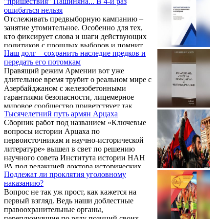
"пришествия" Пашиняна... В 4-й раз
народов планеты так и вело себя всегда по
нынешнего года.
ошибаться нельзя
отношению к другим.
Отслеживать предвыборную кампанию –
занятие утомительное. Особенно для тех,
кто фиксирует слова и шаги действующих
политиков с прошлых выборов и помнит,
Наш долг – сохранить наследие предков и
чем они обернулись. А скороспелые партии
передать его потомкам
из новичков, как правило, появляются с
Правящий режим Армении вот уже
определенными другими целью, часто
длительное время трубит о реальном мире с
подпитываются этими другими и исчезают
Азербайджаном с железобетонными
на следующий день после голосования.
гарантиями безопасности, лицемерное
Места в парламенте для них практически
мировое сообщество приветствует так
недостижимы.
Тысячелетний путь армян Арцаха
называемую нормализацию отношений
Сборник работ под названием «Ключевые
между РА и АР, закрывая глаза на агрессию
вопросы истории Арцаха по
азербайджано-турецкого тандема с
первоисточникам и научно-исторической
последующим изгнанием армян Арцаха под
литературе» вышел в свет по решению
угрозой геноцида. А президент США Трамп
научного совета Института истории НАН
объявил Алиева с Пашиняном близкими
РА под редакцией доктора исторических
друзьями. Тут он, конечно, прав. Однако
Подлежат ли проклятия уголовному
наук, профессора Ваграма Балаяна. В
разрушение культурного армянского
наказанию?
предисловии он кратко представляет цель
наследия в Арцахе, продолжающаяся ...
Вопрос не так уж прост, как кажется на
издания и сложившуюся сегодня
первый взгляд. Ведь наши доблестные
политическую реальность.
правоохранительные органы,
переплюнувшие по ряду позиций своих