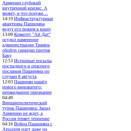
Армении глубокий
внутренний кризис. А
может, и что похуже…
14:19
Инфраструктурные
авантюры Пашиняна
ведут его режим к краху
13:09
Комитет "Ай Дат"
осудил намерение
администрации Трампа
обойти санкции против
Баку
12:53
Истинные посылы
постыдного и опасного
послания Пашиняна по
случаю 8 августа
12:03
Пашинян нашёл
нового виноватого:
неожиданное признание
04:49
Внешнеполитический
тупик Пашиняна: Запад
Армению не ждет, а
Россия теряет терпение
04:16
Война Пашиняна с
Арцахом идет даже на