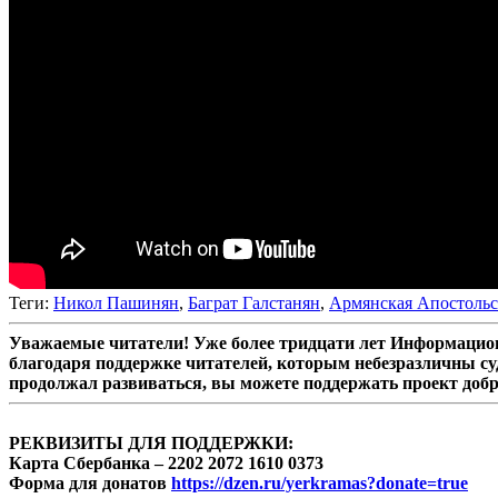
Теги:
Никол Пашинян
,
Баграт Галстанян
,
Армянская Апостольс
Уважаемые читатели! Уже более тридцати лет Информацион
благодаря поддержке читателей, которым небезразличны су
продолжал развиваться, вы можете поддержать проект доб
РЕКВИЗИТЫ ДЛЯ ПОДДЕРЖКИ:
Карта Сбербанка – 2202 2072 1610 0373
Форма для донатов
https://dzen.ru/yerkramas?donate=true