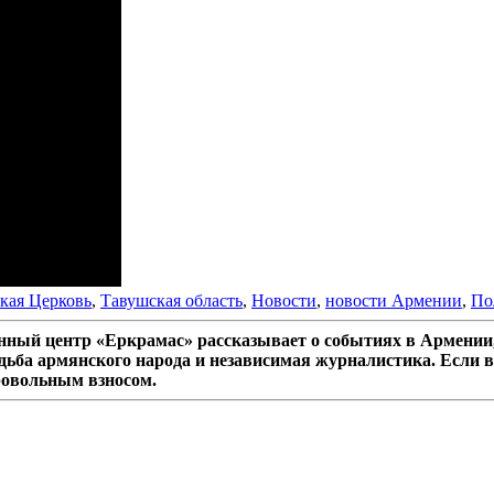
кая Церковь
,
Тавушская область
,
Новости
,
новости Армении
,
По
ный центр «Еркрамас» рассказывает о событиях в Армении,
дьба армянского народа и независимая журналистика. Если в
ровольным взносом.