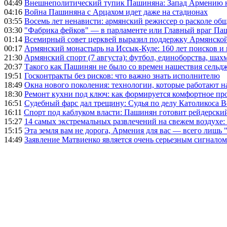
04:49
Внешнеполитический тупик Пашиняна: Запад Армению не 
04:16
Война Пашиняна с Арцахом идет даже на стадионах
03:55
Восемь лет ненависти: армянский режиссер о расколе общ
03:30
"Фабрика фейков" — в парламенте или Главный враг Па
01:14
Всемирный совет церквей выразил поддержку Армянско
00:17
Армянский монастырь на Иссык-Куле: 160 лет поисков и
21:30
Армянский спорт (7 августа): футбол, единоборства, шахм
20:37
Такого как Пашинян не было со времен нашествия сельд
19:51
Госконтракты без рисков: что важно знать исполнителю
18:49
Окна нового поколения: технологии, которые работают н
18:30
Ремонт кухни под ключ: как формируется комфортное пр
16:51
Судебный фарс дал трещину: Судья по делу Католикоса В
16:11
Спорт под каблуком власти: Пашинян готовит рейдерск
15:27
14 самых экстремальных развлечений на свежем воздухе:
15:15
Эта земля вам не дорога, Армения для вас — всего лишь 
14:49
Заявление Матвиенко является очень серьезным сигналом