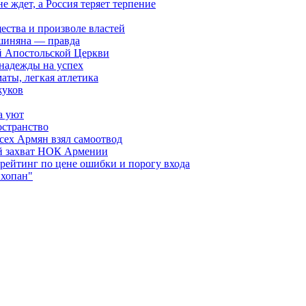
ждет, а Россия теряет терпение
ества и произволе властей
шиняна — правда
й Апостольской Церкви
 надежды на успех
аты, легкая атлетика
жуков
а уют
остранство
сех Армян взял самоотвод
ий захват НОК Армении
 рейтинг по цене ошибки и порогу входа
"хопан"