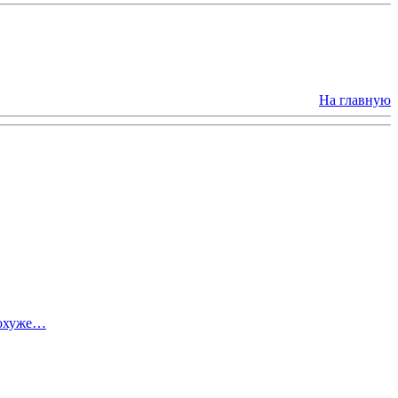
На главную
похуже…