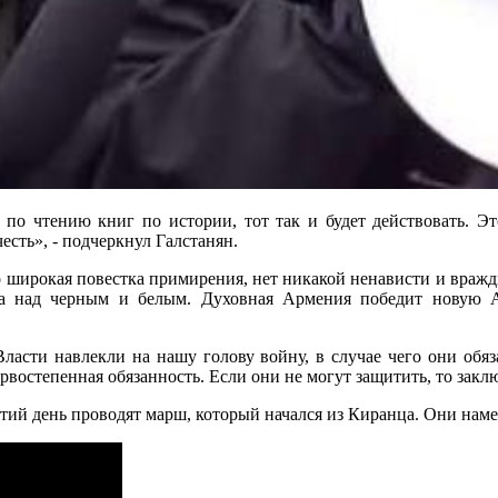
не по чтению книг по истории, тот так и будет действовать. 
есть», - подчеркнул Галстанян.
 широкая повестка примирения, нет никакой ненависти и вражды
ра над черным и белым. Духовная Армения победит новую
Власти навлекли на нашу голову войну, в случае чего они обяз
ервостепенная обязанность. Если они не могут защитить, то закл
тий день проводят марш, который начался из Киранца. Они нам