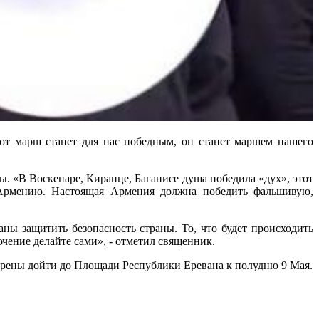
Этот марш станет для нас победным, он станет маршем нашего
. «В Воскепаре, Киранце, Баганисе душа победила «дух», этот
 Армению. Настоящая Армения должна победить фальшивую,
аны защитить безопасность страны. То, что будет происходить
ючение делайте сами», - отметил священник.
ерены дойти до Площади Республики Еревана к полудню 9 Мая.