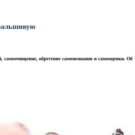
 фальшивую
й, самоочищение, обретение самопознания и самооценки. Об