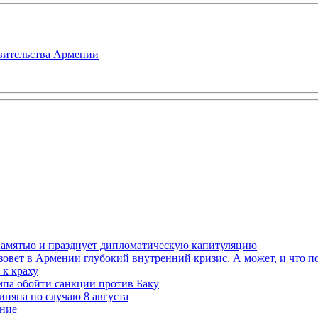
авительства Армении
 памятью и празднует дипломатическую капитуляцию
овет в Армении глубокий внутренний кризис. А может, и что 
к краху
мпа обойти санкции против Баку
няна по случаю 8 августа
ание