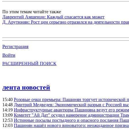
По этим темам читайте также
Лаврентий Амшенци: Каждый спасается как может
Д. Арутюнян: Рост цен серьезно отразился на деятельности пр
Регистрация
Войти
РАСШИРЕННЫЙ ПОИСК
лента новостей
15:40
Розовые очки премьера: Пашинян торгует исторической
14:48
Дмитрий Медведев: Экономический разрыв с Россией выз
14:19
Инфраструктурные авантюры Пашиняна ведут его режим 
13:09
Комитет "Ай Дат" осудил намерение администрации Тра
12:53
Истинные посылы постыдного и опасного послания Паши
12:03
Пашинян нашёл нового виноватого: неожиданное призн