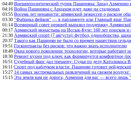
04:49
Внешнеполитический тупик Пашиняна: Запад Армению не 
04:16
Война Пашиняна с Арцахом идет даже на стадионах
03:55
Восемь лет ненависти: армянский режиссер о расколе общ
03:30
"Фабрика фейков" — в парламенте или Главный враг Па
01:14
Всемирный совет церквей выразил поддержку Армянско
00:17
Армянский монастырь на Иссык-Куле: 160 лет поисков и
21:30
Армянский спорт (7 августа): футбол, единоборства, шахм
20:37
Такого как Пашинян не было со времен нашествия сельд
19:51
Госконтракты без рисков: что важно знать исполнителю
18:49
Окна нового поколения: технологии, которые работают н
18:30
Ремонт кухни под ключ: как формируется комфортное пр
16:51
Судебный фарс дал трещину: Судья по делу Католикоса В
16:11
Спорт под каблуком власти: Пашинян готовит рейдерск
15:27
14 самых экстремальных развлечений на свежем воздухе:
15:15
Эта земля вам не дорога, Армения для вас — всего лишь 