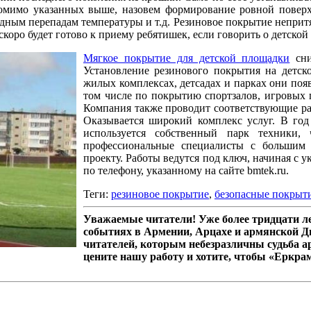
омимо указанных выше, назовем формирование ровной поверхн
ным перепадам температуры и т.д. Резиновое покрытие непритяза
скоро будет готово к приему ребятишек, если говорить о детской
Мягкое покрытие для детской площадки
сни
Установление резинового покрытия на детск
жилых комплексах, детсадах и парках они поя
том числе по покрытию спортзалов, игровых 
Компания также проводит соответствующие раб
Оказывается широкий комплекс услуг. В год
используется собственный парк техники,
профессиональные специалисты с большим
проекту. Работы ведутся под ключ, начиная с 
по телефону, указанному на сайте bmtek.ru.
Теги:
резиновое покрытие
,
безопасные покрыт
Уважаемые читатели! Уже более тридцати 
событиях в Армении, Арцахе и армянской Д
читателей, которым небезразличны судьба а
цените нашу работу и хотите, чтобы «Еркра