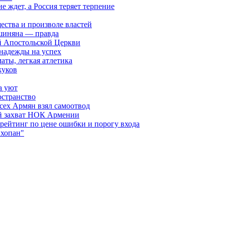
ждет, а Россия теряет терпение
ества и произволе властей
шиняна — правда
й Апостольской Церкви
 надежды на успех
аты, легкая атлетика
жуков
а уют
остранство
сех Армян взял самоотвод
ий захват НОК Армении
 рейтинг по цене ошибки и порогу входа
"хопан"