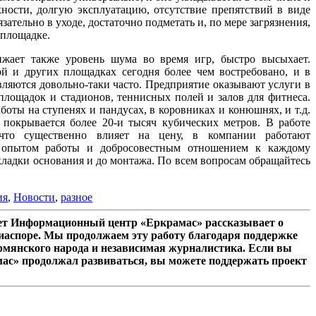
ости, долгую эксплуатацию, отсутствие препятствий в виде
тельно в уходе, достаточно подметать и, по мере загрязнения,
 площадке.
жает также уровень шума во время игр, быстро высыхает.
ой и других площадках сегодня более чем востребовано, и в
вляются довольно-таки часто. Предприятие оказывают услуги в
площадок и стадионов, теннисных полей и залов для фитнеса.
оты на ступенях и пандусах, в коровниках и конюшнях, и т.д.
 покрывается более 20-и тысяч кубических метров. В работе
 что существенно влияет на цену, в компании работают
 опытом работы и добросовестным отношением к каждому
укладки основания и до монтажа. По всем вопросам обращайтесь
ия
,
Новости
,
разное
лет Информационный центр «Еркрамас» рассказывает о
иаспоре. Мы продолжаем эту работу благодаря поддержке
рмянского народа и независимая журналистика. Если вы
мас» продолжал развиваться, вы можете поддержать проект