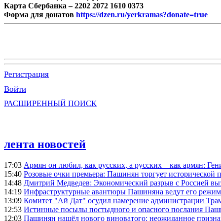
Карта Сбербанка – 2202 2072 1610 0373
Форма для донатов
https://dzen.ru/yerkramas?donate=true
Регистрация
Войти
РАСШИРЕННЫЙ ПОИСК
лента новостей
17:03
Армян он любил, как русских, а русских – как армян: Г
15:40
Розовые очки премьера: Пашинян торгует исторической
14:48
Дмитрий Медведев: Экономический разрыв с Россией выз
14:19
Инфраструктурные авантюры Пашиняна ведут его режим 
13:09
Комитет "Ай Дат" осудил намерение администрации Тра
12:53
Истинные посылы постыдного и опасного послания Паши
12:03
Пашинян нашёл нового виноватого: неожиданное призн