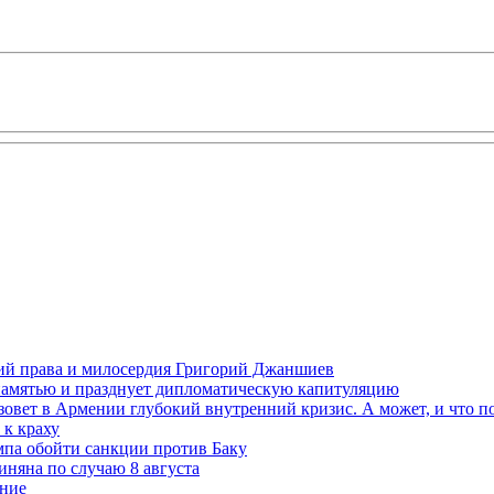
ений права и милосердия Григорий Джаншиев
 памятью и празднует дипломатическую капитуляцию
овет в Армении глубокий внутренний кризис. А может, и что 
к краху
мпа обойти санкции против Баку
няна по случаю 8 августа
ание