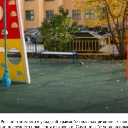
и России занимаются укладкой травмобезопасных резиновых по
ии последнего поколения из крошки. Само по себе устанавливае