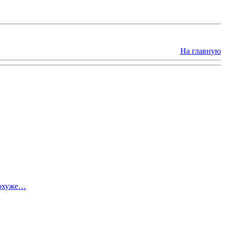
На главную
похуже…