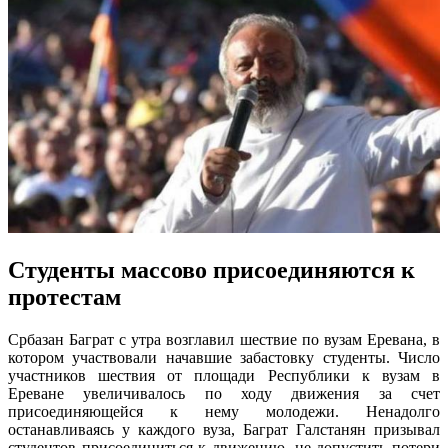
Студенты массово присоединяются к
протестам
Србазан Баграт с утра возглавил шествие по вузам Еревана, в
котором участвовали начавшие забастовку студенты. Число
участников шествия от площади Республики к вузам в
Ереване увеличивалось по ходу движения за счет
присоединяющейся к нему молодежи. Ненадолго
останавливаясь у каждого вуза, Баграт Галстанян призывал
студентов присоединиться к движению, не допустить потери