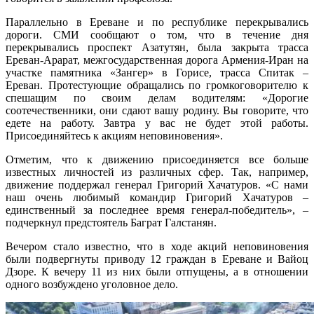
Параллельно в Ереване и по республике перекрывались
дороги. СМИ сообщают о том, что в течение дня
перекрывались проспект Азатутян, была закрыта трасса
Ереван-Арарат, межгосударственная дорога Армения-Иран на
участке памятника «Зангер» в Горисе, трасса Спитак –
Ереван. Протестующие обращались по громкоговорителю к
спешащим по своим делам водителям: «Дорогие
соотечественники, они сдают вашу родину. Вы говорите, что
едете на работу. Завтра у вас не будет этой работы.
Присоединяйтесь к акциям неповиновения».
Отметим, что к движению присоединяется все больше
известных личностей из различных сфер. Так, например,
движение поддержал генерал Григорий Хачатуров. «С нами
наш очень любимый командир Григорий Хачатуров –
единственный за последнее время генерал-победитель», –
подчеркнул предстоятель Баграт Галстанян.
Вечером стало известно, что в ходе акций неповиновения
были подвергнуты приводу 12 граждан в Ереване и Вайоц
Дзоре. К вечеру 11 из них были отпущены, а в отношении
одного возбуждено уголовное дело.