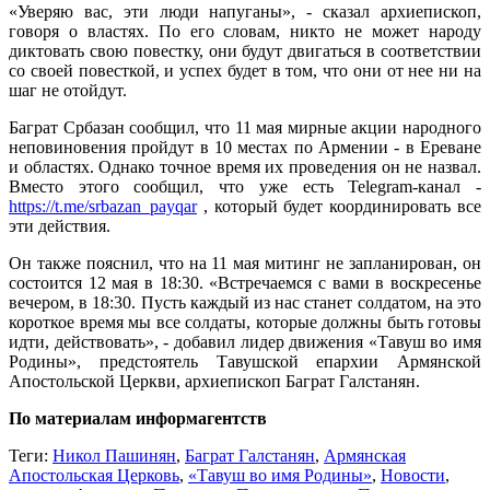
«Уверяю вас, эти люди напуганы», - сказал архиепископ,
говоря о властях. По его словам, никто не может народу
диктовать свою повестку, они будут двигаться в соответствии
со своей повесткой, и успех будет в том, что они от нее ни на
шаг не отойдут.
Баграт Србазан сообщил, что 11 мая мирные акции народного
неповиновения пройдут в 10 местах по Армении - в Ереване
и областях. Однако точное время их проведения он не назвал.
Вместо этого сообщил, что уже есть Telegram-канал -
https://t.me/srbazan_payqar
, который будет координировать все
эти действия.
Он также пояснил, что на 11 мая митинг не запланирован, он
состоится 12 мая в 18:30. «Встречаемся с вами в воскресенье
вечером, в 18:30. Пусть каждый из нас станет солдатом, на это
короткое время мы все солдаты, которые должны быть готовы
идти, действовать», - добавил лидер движения «Тавуш во имя
Родины», предстоятель Тавушской епархии Армянской
Апостольской Церкви, архиепископ Баграт Галстанян.
По материалам информагентств
Теги:
Никол Пашинян
,
Баграт Галстанян
,
Армянская
Апостольская Церковь
,
«Тавуш во имя Родины»
,
Новости
,