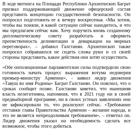
В ходе митинга на Площади Республики Архиепископ Баграт
призвал поддерживающий движение офицерский состав
представить концепцию государственной безопасности. Он
попросил подготовить ее к вечеру воскресенья. «Мы хотим,
чтобы вы поняли, в какой ситуации сейчас находитесь, и что
мы предлагаем сейчас вам. Хочу поручить вновь созданному
дипломатическому совету разработать и оформить
преемственность делимитации и демаркации на мирных
переговорах», – добавил Галстанян. Архиепископ также
попросил собравшихся не сидеть сложа руки и со своей
стороны представить, какие действия они хотят осуществить.
«Обе оппозиционные парламентские силы подтвердили свою
готовность начать процесс выражения вотума недоверия
премьер-министру Армении», - заявил лидер движения
«Тавуш во имя Родины» Баграт Галстанян. Он пояснил, что о
сроках сообщит позже. Галстанян заметил, что нынешняя
власть нелегитимна, напомнив, что в 2021 году ни в своей
предвыборной программе, ни в своих устных заявлениях они
не зафиксировали то, что реализуют сейчас. «Требование
отставки главы Правительства Армении – желание народа, и
это не является непреодолимым требованием», – отметил он.
Лидер движения указал на необходимость сделать все
возможное, чтобы этого добиться.