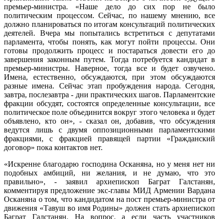
премьер-министра. «Наше дело до сих пор не было
политическим процессом. Сейчас, по нашему мнению, все
должно планироваться по итогам консультаций политических
деятелей. Вчера мы попытались встретиться с депутатами
парламента, чтобы понять, как могут пойти процессы. Они
готовы продолжить процесс и постараться довести его до
завершения законным путем. Тогда потребуется кандидат в
премьер-министры. Наверное, тогда все и будет озвучено.
Имена, естественно, обсуждаются, при этом обсуждаются
разные имена. Сейчас этап пробуждения народа. Сегодня,
завтра, послезавтра - дни практических шагов. Парламентские
фракции обсудят, состоятся определенные консультации, все
политическое поле объединится вокруг этого человека и будет
объявлено, кто он», - сказал он, добавив, что обсуждения
ведутся лишь с двумя оппозиционными парламентскими
фракциями, с фракцией правящей партии «Гражданский
договор» пока контактов нет.
«Искренне благодарю господина Осканяна, но у меня нет ни
подобных амбиций, ни желания, и не думаю, что это
правильно», - заявил архиепископ Баграт Галстанян,
комментируя предложение экс-главы МИД Армении Вардана
Осканяна о том, что кандидатом на пост премьер-министра от
движения «Тавуш во имя Родины» должен стать архиепископ
Баграт Галстанян. На вопрос, а если часть участников