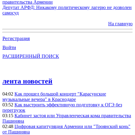
правительства Армении
Депутат АРФД: Никакому политическому лагерю не дозволен
самосуд
На главную
Регистрация
Войти
РАСШИРЕННЫЙ ПОИСК
лента новостей
04:02
Как прошел большой концерт "Карасунские
музыкальные вечера" в Краснодаре
03:52
Как выстроить эффективную подготовку к ОГЭ без
перегрузок
03:15
Кабинет застоя или Управленческая кома правительства
Пашиняна
02:48
Цифровая капитуляция Армении или "Троянский конь"
от Пашиняна