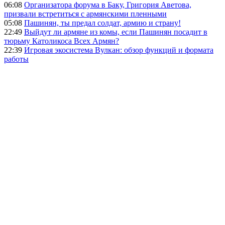
06:08
Организатора форума в Баку, Григория Аветова,
призвали встретиться с армянскими пленными
05:08
Пашинян, ты предал солдат, армию и страну!
22:49
Выйдут ли армяне из комы, если Пашинян посадит в
тюрьму Католикоса Всех Армян?
22:39
Игровая экосистема Вулкан: обзор функций и формата
работы