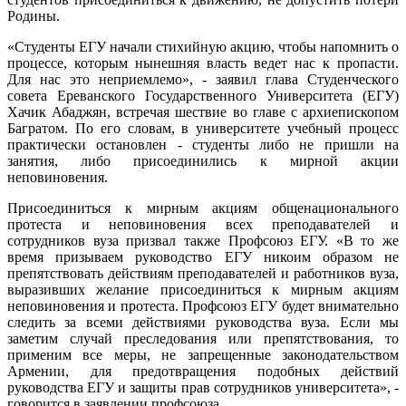
Родины.
«Студенты ЕГУ начали стихийную акцию, чтобы напомнить о
процессе, которым нынешняя власть ведет нас к пропасти.
Для нас это неприемлемо», - заявил глава Студенческого
совета Ереванского Государственного Университета (ЕГУ)
Хачик Абаджян, встречая шествие во главе с архиепископом
Багратом. По его словам, в университете учебный процесс
практически остановлен - студенты либо не пришли на
занятия, либо присоединились к мирной акции
неповиновения.
Присоединиться к мирным акциям общенационального
протеста и неповиновения всех преподавателей и
сотрудников вуза призвал также Профсоюз ЕГУ. «В то же
время призываем руководство ЕГУ никоим образом не
препятствовать действиям преподавателей и работников вуза,
выразивших желание присоединиться к мирным акциям
неповиновения и протеста. Профсоюз ЕГУ будет внимательно
следить за всеми действиями руководства вуза. Если мы
заметим случай преследования или препятствования, то
применим все меры, не запрещенные законодательством
Армении, для предотвращения подобных действий
руководства ЕГУ и защиты прав сотрудников университета», -
говорится в заявлении профсоюза.