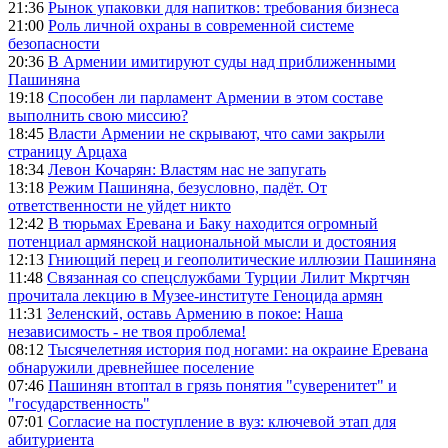
21:36
Рынок упаковки для напитков: требования бизнеса
21:00
Роль личной охраны в современной системе
безопасности
20:36
В Армении имитируют суды над приближенными
Пашиняна
19:18
Способен ли парламент Армении в этом составе
выполнить свою миссию?
18:45
Власти Армении не скрывают, что сами закрыли
страницу Арцаха
18:34
Левон Кочарян: Властям нас не запугать
13:18
Режим Пашиняна, безусловно, падёт. От
ответственности не уйдет никто
12:42
В тюрьмах Еревана и Баку находится огромный
потенциал армянской национальной мысли и достояния
12:13
Гниющий перец и геополитические иллюзии Пашиняна
11:48
Связанная со спецслужбами Турции Лилит Мкртчян
прочитала лекцию в Музее-институте Геноцида армян
11:31
Зеленский, оставь Армению в покое: Наша
независимость - не твоя проблема!
08:12
Тысячелетняя история под ногами: на окраине Еревана
обнаружили древнейшее поселение
07:46
Пашинян втоптал в грязь понятия "суверенитет" и
"государственность"
07:01
Согласие на поступление в вуз: ключевой этап для
абитуриента