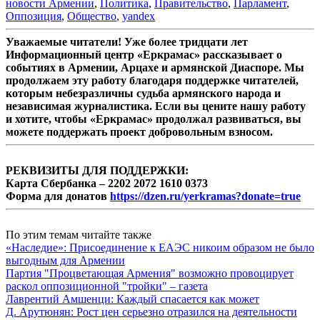
новости Армении
,
Политика
,
Правительство
,
Парламент
,
Оппозиция
,
Общество
,
yandex
Уважаемые читатели! Уже более тридцати лет
Информационный центр «Еркрамас» рассказывает о
событиях в Армении, Арцахе и армянской Диаспоре. Мы
продолжаем эту работу благодаря поддержке читателей,
которым небезразличны судьба армянского народа и
независимая журналистика. Если вы цените нашу работу
и хотите, чтобы «Еркрамас» продолжал развиваться, вы
можете поддержать проект добровольным взносом.
РЕКВИЗИТЫ ДЛЯ ПОДДЕРЖКИ:
Карта Сбербанка – 2202 2072 1610 0373
Форма для донатов
https://dzen.ru/yerkramas?donate=true
По этим темам читайте также
«Наследие»: Присоединение к ЕАЭС никоим образом не было
выгодным для Армении
Партия "Процветающая Армения" возможно провоцирует
раскол оппозиционной "тройки" – газета
Лаврентий Амшенци: Каждый спасается как может
Д. Арутюнян: Рост цен серьезно отразился на деятельности