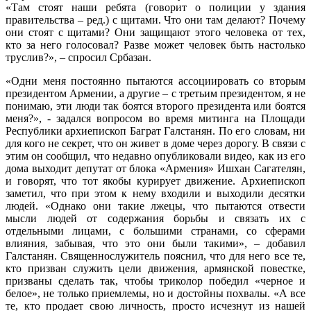
«Там стоят наши ребята (говорит о полиции у здания
правительства – ред.) с щитами. Что они там делают? Почему
они стоят с щитами? Они защищают этого человека от тех,
кто за него голосовал? Разве может человек быть настолько
труслив?», – спросил Србазан.
«Одни меня постоянно пытаются ассоциировать со вторым
президентом Армении, а другие – с третьим президентом, я не
понимаю, эти люди так боятся второго президента или боятся
меня?», - задался вопросом во время митинга на Площади
Республики архиепископ Баграт Галстанян. По его словам, ни
для кого не секрет, что он живет в доме через дорогу. В связи с
этим он сообщил, что недавно опубликовали видео, как из его
дома выходит депутат от блока «Армения» Ишхан Сагателян,
и говорят, что тот якобы курирует движение. Архиепископ
заметил, что при этом к нему входили и выходили десятки
людей. «Однако они такие лжецы, что пытаются отвести
мысли людей от содержания борьбы и связать их с
отдельными лицами, с большими странами, со сферами
влияния, забывая, что это они были такими», – добавил
Галстанян. Священнослужитель пояснил, что для него все те,
кто призван служить цели движения, армянской повестке,
призваны сделать так, чтобы триколор победил «черное и
белое», не только приемлемы, но и достойны похвалы. «А все
те, кто продает свою личность, просто исчезнут из нашей