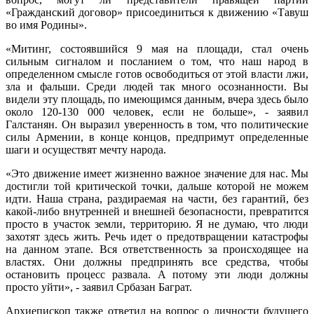
«Гражданский договор» присоединиться к движению «Тавуш
во имя Родины».
«Митинг, состоявшийся 9 мая на площади, стал очень
сильным сигналом и посланием о том, что наш народ в
определенном смысле готов освободиться от этой власти лжи,
зла и фальши. Среди людей так много осознанности. Вы
видели эту площадь, по имеющимся данным, вчера здесь было
около 120-130 000 человек, если не больше», - заявил
Галстанян. Он выразил уверенность в том, что политические
силы Армении, в конце концов, предпримут определенные
шаги и осуществят мечту народа.
«Это движение имеет жизненно важное значение для нас. Мы
достигли той критической точки, дальше которой не можем
идти. Наша страна, раздираемая на части, без гарантий, без
какой-либо внутренней и внешней безопасности, превратится
просто в участок земли, территорию. Я не думаю, что люди
захотят здесь жить. Речь идет о предотвращении катастрофы
на данном этапе. Вся ответственность за происходящее на
властях. Они должны предпринять все средства, чтобы
остановить процесс развала. А потому эти люди должны
просто уйти», - заявил Србазан Баграт.
Архиепископ также ответил на вопрос о личности будущего