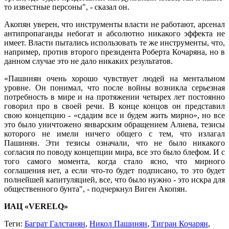
то известные персоны", - сказал он.
Акопян уверен, что инструменты власти не работают, арсенал
антипропаганды небогат и абсолютно никакого эффекта не
имеет. Власти пытались использовать те же инструменты, что,
например, против второго президента Роберта Кочаряна, но в
данном случае это не дало никаких результатов.
«Пашинян очень хорошо чувствует людей на ментальном
уровне. Он понимал, что после войны возникла серьезная
потребность в мире и на протяжении четырех лет постоянно
говорил про в своей речи. В конце концов он представил
свою концепцию - «сдадим все и будем жить мирно», но все
это было уничтожено январским обращением Алиева, тезисы
которого не имели ничего общего с тем, что излагал
Пашинян. Эти тезисы означали, что не было никакого
согласия по поводу концепции мира, все это было блефом. И с
того самого момента, когда стало ясно, что мирного
соглашения нет, а если что-то будет подписано, то это будет
полнейшей капитуляцией, все, что было нужно - это искра для
общественного бунта", - подчеркнул Виген Акопян.
ИАЦ «VERELQ»
Теги:
Баграт Галстанян
,
Никол Пашинян
,
Тигран Кочарян
,