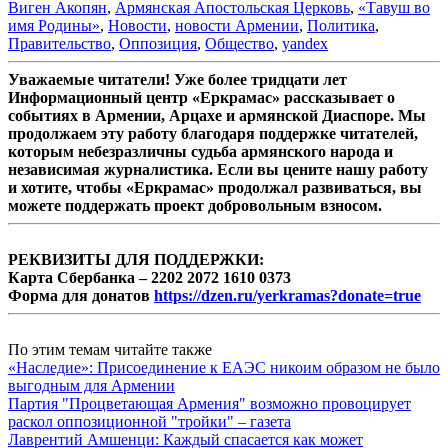
Виген Акопян
,
Армянская Апостольская Церковь
,
«Тавуш во
имя Родины»
,
Новости
,
новости Армении
,
Политика
,
Правительство
,
Оппозиция
,
Общество
,
yandex
Уважаемые читатели! Уже более тридцати лет
Информационный центр «Еркрамас» рассказывает о
событиях в Армении, Арцахе и армянской Диаспоре. Мы
продолжаем эту работу благодаря поддержке читателей,
которым небезразличны судьба армянского народа и
независимая журналистика. Если вы цените нашу работу
и хотите, чтобы «Еркрамас» продолжал развиваться, вы
можете поддержать проект добровольным взносом.
РЕКВИЗИТЫ ДЛЯ ПОДДЕРЖКИ:
Карта Сбербанка – 2202 2072 1610 0373
Форма для донатов
https://dzen.ru/yerkramas?donate=true
По этим темам читайте также
«Наследие»: Присоединение к ЕАЭС никоим образом не было
выгодным для Армении
Партия "Процветающая Армения" возможно провоцирует
раскол оппозиционной "тройки" – газета
Лаврентий Амшенци: Каждый спасается как может