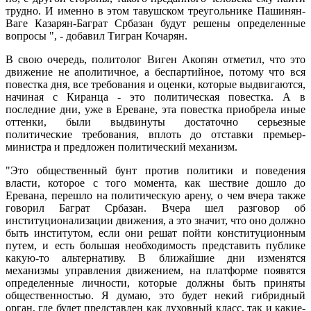
трудно. И именно в этом тавушском треугольнике Пашинян-
Ваге Казарян-Баграт Србазан будут решены определенные
вопросы ", - добавил Тигран Кочарян.
В свою очередь, политолог Виген Акопян отметил, что это
движение не аполитичное, а беспартийное, потому что вся
повестка дня, все требования и оценки, которые выдвигаются,
начиная с Киранца - это политическая повестка. А в
последние дни, уже в Ереване, эта повестка приобрела иные
оттенки, были выдвинуты достаточно серьезные
политические требования, вплоть до отставки премьер-
министра и предложен политический механизм.
"Это общественный бунт против политики и поведения
власти, которое с того момента, как шествие дошло до
Еревана, перешло на политическую арену, о чем вчера также
говорил Баграт Србазан. Вчера шел разговор об
институционализации движения, а это значит, что оно должно
быть институтом, если они решат пойти конституционным
путем, и есть большая необходимость представить публике
какую-то альтернативу. В ближайшие дни изменятся
механизмы управления движением, на платформе появятся
определенные личности, которые должны быть приняты
общественностью. Я думаю, это будет некий гибридный
орган, где будет представлен как духовный класс, так и какие-