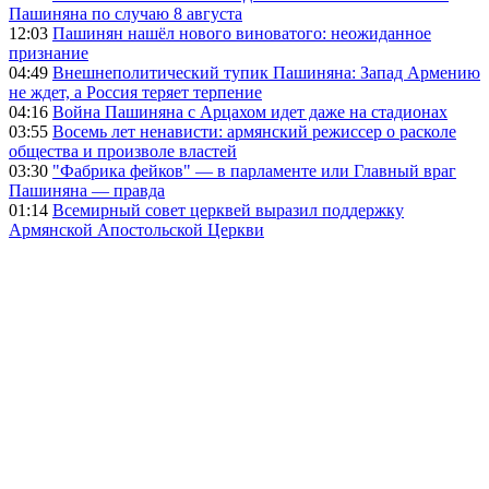
Пашиняна по случаю 8 августа
12:03
Пашинян нашёл нового виноватого: неожиданное
признание
04:49
Внешнеполитический тупик Пашиняна: Запад Армению
не ждет, а Россия теряет терпение
04:16
Война Пашиняна с Арцахом идет даже на стадионах
03:55
Восемь лет ненависти: армянский режиссер о расколе
общества и произволе властей
03:30
"Фабрика фейков" — в парламенте или Главный враг
Пашиняна — правда
01:14
Всемирный совет церквей выразил поддержку
Армянской Апостольской Церкви