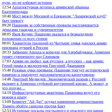
пули, но не избежит истории
12:54
Архитектурная летопись армянской общины
Екатеринодара
10:40
Мост между Москвой и Ереваном: "Лазаревский клуб"
бьет тревогу
09:20
Пашинян за собственные провалы расплачивается
деньгами граждан и суверенитетом
08:05
Яков Кедми: Пашинян оказался в безвыходном
положении со всех сторон
00:01
Хранители традиций из Чалтыря: семья донских армян
признана лучшей в России
20:33
Забвение Арцаха и коридор для Азербайджана: Армения
теряет суверенитет над Сюником
17:03
Армян он любил, как русских, а русских – как армян:
Гений права и милосердия Григорий Джаншиев
15:40
Розовые очки премьера: Пашинян торгует исторической
памятью и празднует дипломатическую капитуляцию
14:48
Дмитрий Медведев: Экономический разрыв с Россией
вызовет в Армении глубокий внутренний кризис. А может, и
что похуже…
14:19
Инфраструктурные авантюры Пашиняна ведут его
режим к краху
13:09
Комитет "Ай Дат" осудил намерение администрации
Трампа обойти санкции против Баку
12:53
Истинные посылы постыдного и опасного послания