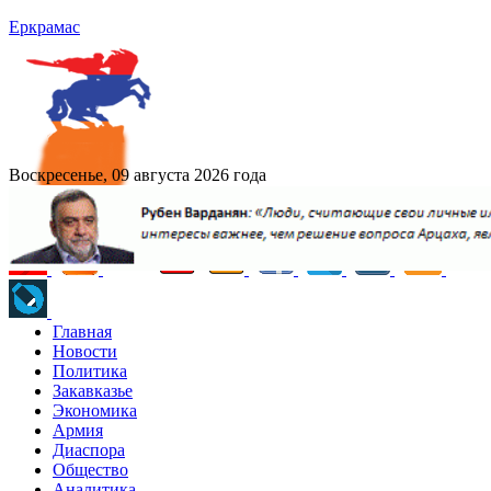
Еркрамас
Воскресенье, 09 августа 2026 года
Главная
Новости
Политика
Закавказье
Экономика
Армия
Диаспора
Общество
Аналитика