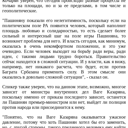
Кочарян уверен, что сегодня происходят разные процессы не
только на площади, но и за ее пределами, в том числе и
геополитические.
"Пашиняну показали его нелегитимность, поскольку если на
политическом поле РА появится человек, который наполнит
площадь любовью и солидарностью, то есть сделает более
сильный и интересный шаг на поле игры Пашиняна, то
возникнет проблема для него. И власть сегодня, как минимум,
оказалась в очень некомфортном положении, и это уже
очевидно. Если человек выходит на борьбу ради веры, ради
идеи, с такими людьми трудно бороться. Правительство
сейчас находится в сложной ситуации. И у власти, как я вижу,
например, нет никакого расчета, что будет, если против
Баграта Србазана применить силу. В этом смысле они
оказались в довольно сложной ситуации", - сказал он.
Спикер также уверен, что на данном этапе, возможно, многое
зависит от министра внутренних дел Ваге Казаряна,
поскольку именно от приказа последнего зависит, останется
ли Пашинян премьер-министром или нет, выйдет ли полиция
против народа или присоединится к нему.
"Понятно, что на Ваге Казаряна оказывается ужасное
давление, потому что хоть Пашинян хотел бы его заменить,
но, с другой стороны, такого преданного человека ему найти