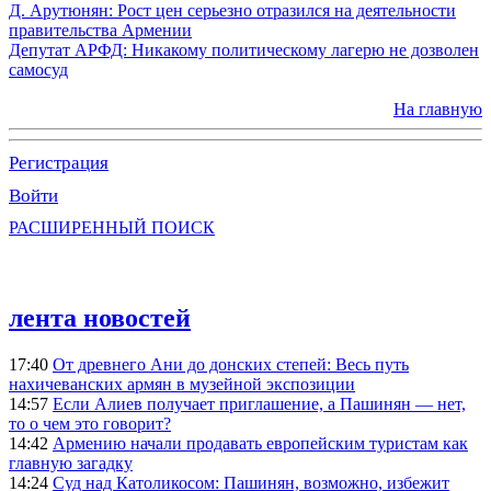
Д. Арутюнян: Рост цен серьезно отразился на деятельности
правительства Армении
Депутат АРФД: Никакому политическому лагерю не дозволен
самосуд
На главную
Регистрация
Войти
РАСШИРЕННЫЙ ПОИСК
лента новостей
17:40
От древнего Ани до донских степей: Весь путь
нахичеванских армян в музейной экспозиции
14:57
Если Алиев получает приглашение, а Пашинян — нет,
то о чем это говорит?
14:42
Армению начали продавать европейским туристам как
главную загадку
14:24
Суд над Католикосом: Пашинян, возможно, избежит