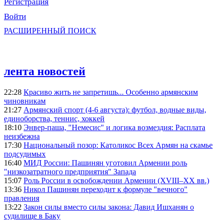
Регистрация
Войти
РАСШИРЕННЫЙ ПОИСК
лента новостей
22:28
Красиво жить не запретишь... Особенно армянским
чиновникам
21:27
Армянский спорт (4-6 августа): футбол, водные виды,
единоборства, теннис, хоккей
18:10
Энвер-паша, "Немесис" и логика возмездия: Расплата
неизбежна
17:30
Национальный позор: Католикос Всех Армян на скамье
подсудимых
16:40
МИД России: Пашинян уготовил Армении роль
"низкозатратного предприятия" Запада
15:07
Роль России в освобождении Армении (XVIII–XX вв.)
13:36
Никол Пашинян переходит к формуле "вечного"
правления
13:22
Закон силы вместо силы закона: Давид Ишханян о
судилище в Баку