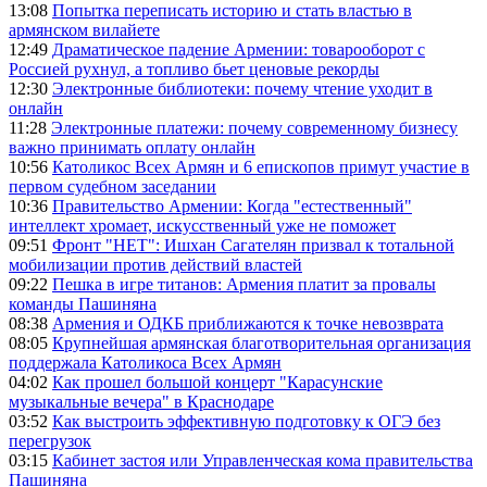
13:08
Попытка переписать историю и стать властью в
армянском вилайете
12:49
Драматическое падение Армении: товарооборот с
Россией рухнул, а топливо бьет ценовые рекорды
12:30
Электронные библиотеки: почему чтение уходит в
онлайн
11:28
Электронные платежи: почему современному бизнесу
важно принимать оплату онлайн
10:56
Католикос Всех Армян и 6 епископов примут участие в
первом судебном заседании
10:36
Правительство Армении: Когда "естественный"
интеллект хромает, искусственный уже не поможет
09:51
Фронт "НЕТ": Ишхан Сагателян призвал к тотальной
мобилизации против действий властей
09:22
Пешка в игре титанов: Армения платит за провалы
команды Пашиняна
08:38
Армения и ОДКБ приближаются к точке невозврата
08:05
Крупнейшая армянская благотворительная организация
поддержала Католикоса Всех Армян
04:02
Как прошел большой концерт "Карасунские
музыкальные вечера" в Краснодаре
03:52
Как выстроить эффективную подготовку к ОГЭ без
перегрузок
03:15
Кабинет застоя или Управленческая кома правительства
Пашиняна