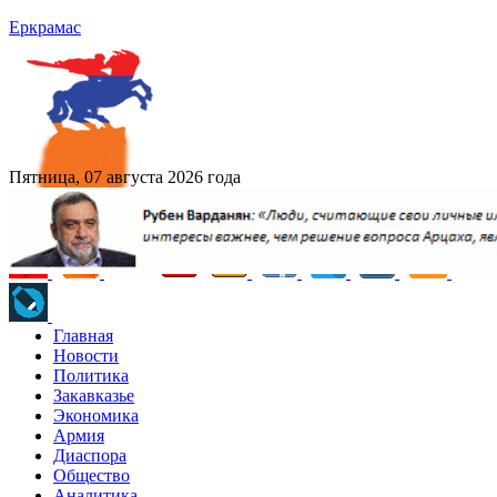
Еркрамас
Пятница, 07 августа 2026 года
Главная
Новости
Политика
Закавказье
Экономика
Армия
Диаспора
Общество
Аналитика