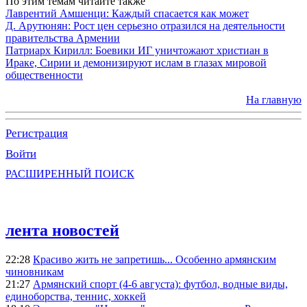
По этим темам читайте также
Лаврентий Амшенци: Каждый спасается как может
Д. Арутюнян: Рост цен серьезно отразился на деятельности
правительства Армении
Патриарх Кирилл: Боевики ИГ уничтожают христиан в
Ираке, Сирии и демонизируют ислам в глазах мировой
общественности
На главную
Регистрация
Войти
РАСШИРЕННЫЙ ПОИСК
лента новостей
22:28
Красиво жить не запретишь... Особенно армянским
чиновникам
21:27
Армянский спорт (4-6 августа): футбол, водные виды,
единоборства, теннис, хоккей