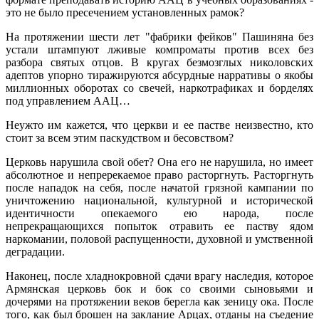
это не было пресечением установленных рамок?
На протяжении шести лет "фабрики фейков" Пашиняна без
устали штампуют лживые компроматы против всех без
разбора святых отцов. В кругах безмозглых николовских
адептов упорно тиражируются абсурдные нарративы о якобы
миллионных оборотах со свечей, наркотрафиках и борделях
под управлением ААЦ…
Неужто им кажется, что церкви и ее пастве неизвестно, кто
стоит за всем этим паскудством и бесовством?
Церковь нарушила свой обет? Она его не нарушила, но имеет
абсолютное и непререкаемое право расторгнуть. Расторгнуть
после нападок на себя, после начатой грязной кампании по
уничтожению национальной, культурной и исторической
идентичности опекаемого ею народа, после
непрекращающихся попыток отравить ее паству ядом
наркомании, половой распущенности, духовной и умственной
деградации.
Наконец, после хладнокровной сдачи врагу наследия, которое
Армянская церковь бок и бок со своими сыновьями и
дочерями на протяжении веков берегла как зеницу ока. После
того, как был брошен на заклание Арцах, отданы на съедение