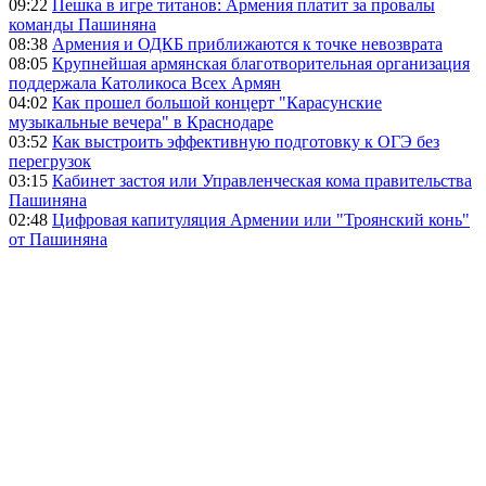
09:22
Пешка в игре титанов: Армения платит за провалы
команды Пашиняна
08:38
Армения и ОДКБ приближаются к точке невозврата
08:05
Крупнейшая армянская благотворительная организация
поддержала Католикоса Всех Армян
04:02
Как прошел большой концерт "Карасунские
музыкальные вечера" в Краснодаре
03:52
Как выстроить эффективную подготовку к ОГЭ без
перегрузок
03:15
Кабинет застоя или Управленческая кома правительства
Пашиняна
02:48
Цифровая капитуляция Армении или "Троянский конь"
от Пашиняна