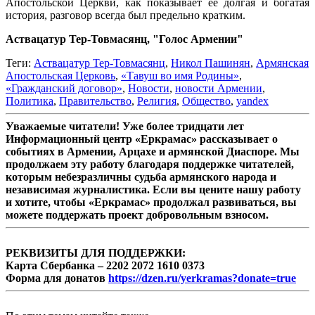
Апостольской Церкви, как показывает ее долгая и богатая
история, разговор всегда был предельно кратким.
Аствацатур Тер-Товмасянц, "Голос Армении"
Теги:
Аствацатур Тер-Товмасянц
,
Никол Пашинян
,
Армянская
Апостольская Церковь
,
«Тавуш во имя Родины»
,
«Гражданский договор»
,
Новости
,
новости Армении
,
Политика
,
Правительство
,
Религия
,
Общество
,
yandex
Уважаемые читатели! Уже более тридцати лет
Информационный центр «Еркрамас» рассказывает о
событиях в Армении, Арцахе и армянской Диаспоре. Мы
продолжаем эту работу благодаря поддержке читателей,
которым небезразличны судьба армянского народа и
независимая журналистика. Если вы цените нашу работу
и хотите, чтобы «Еркрамас» продолжал развиваться, вы
можете поддержать проект добровольным взносом.
РЕКВИЗИТЫ ДЛЯ ПОДДЕРЖКИ:
Карта Сбербанка – 2202 2072 1610 0373
Форма для донатов
https://dzen.ru/yerkramas?donate=true