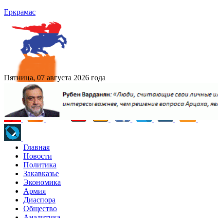
Еркрамас
Пятница, 07 августа 2026 года
Главная
Новости
Политика
Закавказье
Экономика
Армия
Диаспора
Общество
Аналитика