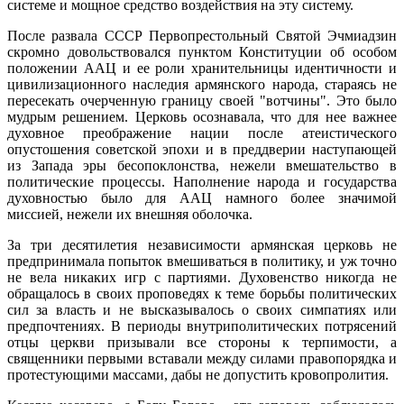
системе и мощное средство воздействия на эту систему.
После развала СССР Первопрестольный Святой Эчмиадзин
скромно довольствовался пунктом Конституции об особом
положении ААЦ и ее роли хранительницы идентичности и
цивилизационного наследия армянского народа, стараясь не
пересекать очерченную границу своей "вотчины". Это было
мудрым решением. Церковь осознавала, что для нее важнее
духовное преображение нации после атеистического
опустошения советской эпохи и в преддверии наступающей
из Запада эры бесопоклонства, нежели вмешательство в
политические процессы. Наполнение народа и государства
духовностью было для ААЦ намного более значимой
миссией, нежели их внешняя оболочка.
За три десятилетия независимости армянская церковь не
предпринимала попыток вмешиваться в политику, и уж точно
не вела никаких игр с партиями. Духовенство никогда не
обращалось в своих проповедях к теме борьбы политических
сил за власть и не высказывалось о своих симпатиях или
предпочтениях. В периоды внутриполитических потрясений
отцы церкви призывали все стороны к терпимости, а
священники первыми вставали между силами правопорядка и
протестующими массами, дабы не допустить кровопролития.