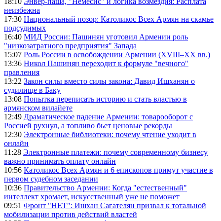
18:10
Энвер-паша, "Немесис" и логика возмездия: Расплата
неизбежна
17:30
Национальный позор: Католикос Всех Армян на скамье
подсудимых
16:40
МИД России: Пашинян уготовил Армении роль
"низкозатратного предприятия" Запада
15:07
Роль России в освобождении Армении (XVIII–XX вв.)
13:36
Никол Пашинян переходит к формуле "вечного"
правления
13:22
Закон силы вместо силы закона: Давид Ишханян о
судилище в Баку
13:08
Попытка переписать историю и стать властью в
армянском вилайете
12:49
Драматическое падение Армении: товарооборот с
Россией рухнул, а топливо бьет ценовые рекорды
12:30
Электронные библиотеки: почему чтение уходит в
онлайн
11:28
Электронные платежи: почему современному бизнесу
важно принимать оплату онлайн
10:56
Католикос Всех Армян и 6 епископов примут участие в
первом судебном заседании
10:36
Правительство Армении: Когда "естественный"
интеллект хромает, искусственный уже не поможет
09:51
Фронт "НЕТ": Ишхан Сагателян призвал к тотальной
мобилизации против действий властей