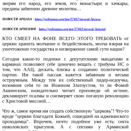
зверям его народ, его земля, его монастыри и хачкары,
преданы забвению древние молитвы…
НОВОСТИ АРЦАХА -
https://yerkramas.org/tag/37467/novosti-Arcaxa
НОВОСТИ АРМЕНИИ -
https://yerkramas.org/tag/37462/novosti-Armenii
КТО СМЕЕТ НА ФОНЕ ВСЕГО ЭТОГО ТРЕБОВАТЬ от
церкви хранить молчание и бездействовать, молча взирая на
уничтожение государства и низвержение самой сути нации?
Сегодня какие-то подонки с депутатскими мандатами в
карманах позволяют себе цинично вещать с трибуны НС о
том, что ААЦ, дескать, близка к созданию политической
партии. Им такой пассаж кажется забавным и весьма
остроумным. Между тем их собственный лидер-недоучка,
возомнив себя то ли Иоанном Златоустом, то ли Фомой
Аквинским, назидательно читает проповеди об истине,
декламирует псалмы и соизмеряет свою поганую революцию
с Христовой миссией…
Что ж, самое время им создать собственную "церковь"! Что-то
вроде "церкви благодати Божьей, сошедшей на иджеванского
проходимца". Впрочем, нечто подобное уже есть: секта
николовских прыгунов. А с сектами у Армянской