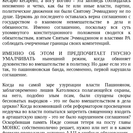
Кесарю кесарево, а Богу Богово - эта заповедь соблюдалась
неизменно и четко, как бы те или иные власти, партии,
политические движения ни были Святому Эчмиадзину не по
душе. Церковь до последнего оставалась верна соглашению с
государством о взаимном невмешательстве в дела и
обязанности. Именно соглашению, поскольку вся суть
упомянутого конституционного положения сводится к
обязательствам, взятым Святым Эчмиадзином и властями РА
соблюдать очерченные границы своих компетенций.
ИМЕННО ОБ ЭТОМ И ПРЕДПОЧИТАЕТ ГНУСНО
УМАЛЧИВАТЬ нынешний режим, когда обвиняет
духовенство во вмешательстве в политику. Но даже если это и
так, то пашиняновская банда, несомненно, первой нарушила
соглашение.
Когда на самой заре узурпации власти Пашиняном,
заблаговременно лишив Католикоса полагающейся охраны,
на него, подобно злым псам, были спущены своры
бесноватых выродков - это не было вмешательством в дела
церкви? Когда возомнивший себя реформатором просвещения
недоучка во власти попытался запретить священнику входить
в арташатскую школу - это не было нарушением соглашения?
Оскорбившая память Нжде сонная тетеря на посту главы
МОНКС собственнолично решает, нужно или нет и в каком
формате преподавать историю ААЦ в учебных образованиях -