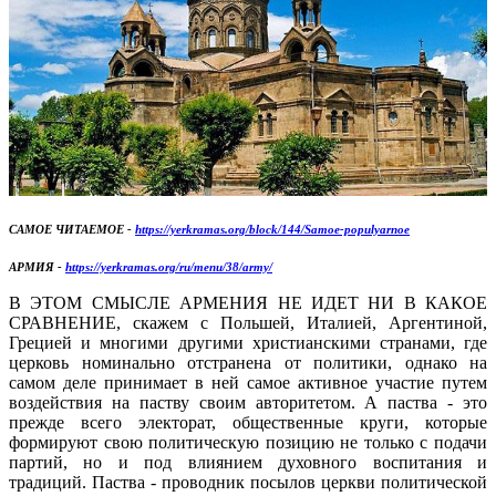
САМОЕ ЧИТАЕМОЕ -
https://yerkramas.org/block/144/Samoe-populyarnoe
АРМИЯ -
https://yerkramas.org/ru/menu/38/army/
В ЭТОМ СМЫСЛЕ АРМЕНИЯ НЕ ИДЕТ НИ В КАКОЕ
СРАВНЕНИЕ, скажем с Польшей, Италией, Аргентиной,
Грецией и многими другими христианскими странами, где
церковь номинально отстранена от политики, однако на
самом деле принимает в ней самое активное участие путем
воздействия на паству своим авторитетом. А паства - это
прежде всего электорат, общественные круги, которые
формируют свою политическую позицию не только с подачи
партий, но и под влиянием духовного воспитания и
традиций. Паства - проводник посылов церкви политической