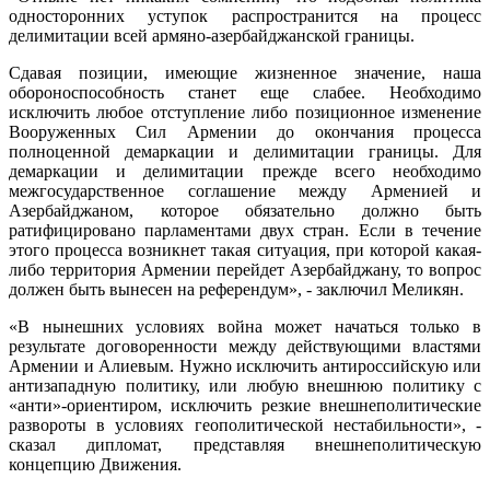
односторонних уступок распространится на процесс
делимитации всей армяно-азербайджанской границы.
Сдавая позиции, имеющие жизненное значение, наша
обороноспособность станет еще слабее. Необходимо
исключить любое отступление либо позиционное изменение
Вооруженных Сил Армении до окончания процесса
полноценной демаркации и делимитации границы. Для
демаркации и делимитации прежде всего необходимо
межгосударственное соглашение между Арменией и
Азербайджаном, которое обязательно должно быть
ратифицировано парламентами двух стран. Если в течение
этого процесса возникнет такая ситуация, при которой какая-
либо территория Армении перейдет Азербайджану, то вопрос
должен быть вынесен на референдум», - заключил Меликян.
«В нынешних условиях война может начаться только в
результате договоренности между действующими властями
Армении и Алиевым. Нужно исключить антироссийскую или
антизападную политику, или любую внешнюю политику с
«анти»-ориентиром, исключить резкие внешнеполитические
развороты в условиях геополитической нестабильности», -
сказал дипломат, представляя внешнеполитическую
концепцию Движения.