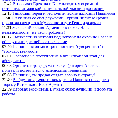
12:42
В тюрьмах Еревана и Баку находится огромный
потенциал армянской национальной мысли и достояния
12:13
Гниющий перец и геополитические иллюзии Пашиняна
11:48
Связанная со спецслужбами Турции Лилит Мкртчян
прочитала лекцию в Музее-институте Геноцида армян
11:31
Зеленский, оставь Армению в покое: Наша
независимость - не твоя проблема!
08:12
Тысячелетняя история под ногами: на окраине Еревана
обнаружили древнейшее поселение
07:46
Пашинян втоптал в грязь понятия "суверенитет" и
"государственность"
07:01
Согласие на поступление в вуз: ключевой этап для
абитуриента
06:08
Организатора форума в Баку, Григория Аветова,
призвали встретиться с армянскими пленными
05:08
Пашинян, ты предал солдат, армию и страну!
22:49
Выйдут ли армяне из комы, если Пашинян посадит в
тюрьму Католикоса Всех Армян?
22:39
Игровая экосистема Вулкан: обзор функций и формата
работы