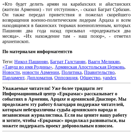
«Кто будет делить армян на карабахских и айастанских
(жители Армении) - тот отступник», - сказал Баграт Србазан.
Он также передал приветствия и пожелал скорейшего
возвращения военно-политическим лидерам Арцаха и всем
находящимся в бакинских тюрьмах военнопленным, которых
Пашинян два года назад призывал «продержаться два
месяца». «Их нахождение там - наш позор», - отметил
архиепископ.
По материалам информагентств
Теги:
Никол Пашинян
,
Баграт Галстанян
,
Ваагн Меликян
,
«Тавуш во имя Родины»
,
Армянская Апостольская Церковь
,
Новости
,
новости Армении
,
Политика
,
Правительство
,
Парламент
,
Дипломатия
,
Оппозиция
,
Общество
,
yandex
Уважаемые читатели! Уже более тридцати лет
Информационный центр «Еркрамас» рассказывает о
событиях в Армении, Арцахе и армянской Диаспоре. Мы
продолжаем эту работу благодаря поддержке читателей,
которым небезразличны судьба армянского народа и
независимая журналистика. Если вы цените нашу работу
и хотите, чтобы «Еркрамас» продолжал развиваться, вы
можете поддержать проект добровольным взносом.