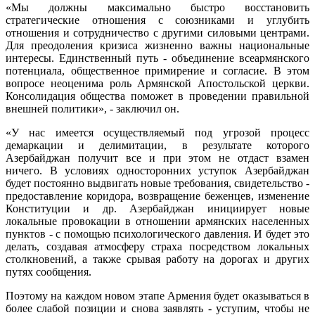
«Мы должны максимально быстро восстановить
стратегические отношения с союзниками и углубить
отношения и сотрудничество с другими силовыми центрами.
Для преодоления кризиса жизненно важны национальные
интересы. Единственный путь - объединение всеармянского
потенциала, общественное примирение и согласие. В этом
вопросе неоценима роль Армянской Апостольской церкви.
Консолидация общества поможет в проведении правильной
внешней политики», - заключил он.
«У нас имеется осуществляемый под угрозой процесс
демаркации и делимитации, в результате которого
Азербайджан получит все и при этом не отдаст взамен
ничего. В условиях односторонних уступок Азербайджан
будет постоянно выдвигать новые требования, свидетельство -
предоставление коридора, возвращение беженцев, изменение
Конституции и др. Азербайджан инициирует новые
локальные провокации в отношении армянских населенных
пунктов - с помощью психологического давления. И будет это
делать, создавая атмосферу страха посредством локальных
столкновений, а также срывая работу на дорогах и других
путях сообщения.
Поэтому на каждом новом этапе Армения будет оказываться в
более слабой позиции и снова заявлять - уступим, чтобы не