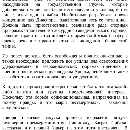
находящиеся на государственной службе, которые
добровольно ушли или были несправедливо уволены, в том
числе, из-за одного лайка. Необходимо разработать новую
концепцию для Диаспоры, задействовав весь ее потенциал.
Должна быть приостановлена реализация ряда спорных
программ: строительство абсурдного академического городка,
решение правительства исключить армянский язык из сферы
науки, решение правительства о ликвидации банковской
тайны.
Из тюрем должны быть освобождены политзаключенные, а
также необходимо приложить все усилия для освобождения
удерживаемых в азербайджанских тюрьмах пленных и
военно-политического руководства Арцаха, необходимо также
разработать и развить новую военную доктрину.
Кандидат в премьер-министры не может быть членом какой-
либо партии или группы, представляющей интересы.
Поскольку эта борьба общенациональная, направленная на
победу правды, и это марш бессмертных», - заключил
архиепископ.
Говоря о начале запуска процесса выражения вотума
недоверия премьер-министру Пашиняну, Баграт Србазан
рассказал, что первый барьер на этом пути преодолен. «В