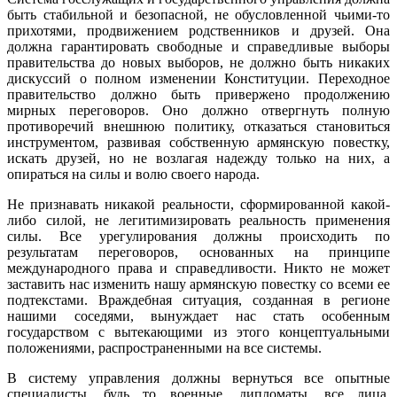
быть стабильной и безопасной, не обусловленной чьими-то
прихотями, продвижением родственников и друзей. Она
должна гарантировать свободные и справедливые выборы
правительства до новых выборов, не должно быть никаких
дискуссий о полном изменении Конституции. Переходное
правительство должно быть привержено продолжению
мирных переговоров. Оно должно отвергнуть полную
противоречий внешнюю политику, отказаться становиться
инструментом, развивая собственную армянскую повестку,
искать друзей, но не возлагая надежду только на них, а
опираться на силы и волю своего народа.
Не признавать никакой реальности, сформированной какой-
либо силой, не легитимизировать реальность применения
силы. Все урегулирования должны происходить по
результатам переговоров, основанных на принципе
международного права и справедливости. Никто не может
заставить нас изменить нашу армянскую повестку со всеми ее
подтекстами. Враждебная ситуация, созданная в регионе
нашими соседями, вынуждает нас стать особенным
государством с вытекающими из этого концептуальными
положениями, распространенными на все системы.
В систему управления должны вернуться все опытные
специалисты, будь то военные, дипломаты, все лица,