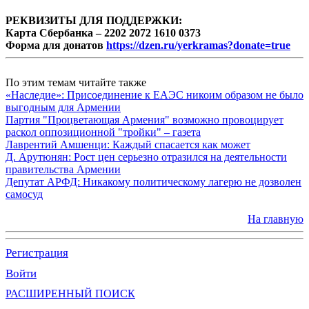
РЕКВИЗИТЫ ДЛЯ ПОДДЕРЖКИ:
Карта Сбербанка – 2202 2072 1610 0373
Форма для донатов
https://dzen.ru/yerkramas?donate=true
По этим темам читайте также
«Наследие»: Присоединение к ЕАЭС никоим образом не было
выгодным для Армении
Партия "Процветающая Армения" возможно провоцирует
раскол оппозиционной "тройки" – газета
Лаврентий Амшенци: Каждый спасается как может
Д. Арутюнян: Рост цен серьезно отразился на деятельности
правительства Армении
Депутат АРФД: Никакому политическому лагерю не дозволен
самосуд
На главную
Регистрация
Войти
РАСШИРЕННЫЙ ПОИСК