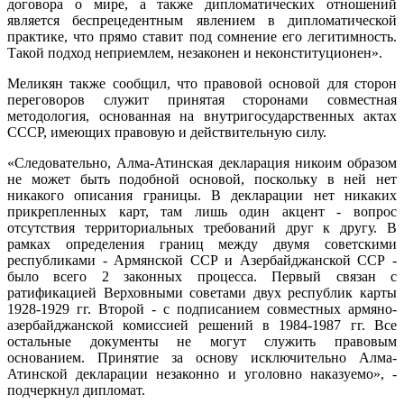
договора о мире, а также дипломатических отношений
является беспрецедентным явлением в дипломатической
практике, что прямо ставит под сомнение его легитимность.
Такой подход неприемлем, незаконен и неконституционен».
Меликян также сообщил, что правовой основой для сторон
переговоров служит принятая сторонами совместная
методология, основанная на внутригосударственных актах
СССР, имеющих правовую и действительную силу.
«Следовательно, Алма-Атинская декларация никоим образом
не может быть подобной основой, поскольку в ней нет
никакого описания границы. В декларации нет никаких
прикрепленных карт, там лишь один акцент - вопрос
отсутствия территориальных требований друг к другу. В
рамках определения границ между двумя советскими
республиками - Армянской ССР и Азербайджанской ССР -
было всего 2 законных процесса. Первый связан с
ратификацией Верховными советами двух республик карты
1928-1929 гг. Второй - с подписанием совместных армяно-
азербайджанской комиссией решений в 1984-1987 гг. Все
остальные документы не могут служить правовым
основанием. Принятие за основу исключительно Алма-
Атинской декларации незаконно и уголовно наказуемо», -
подчеркнул дипломат.