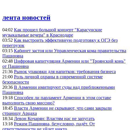
лента новостей
04:02
Как прошел большой концерт "Карасунские
музыкальные вечера" в Краснодаре
03:52
Как выстроить эффективную подготовку к ОГЭ без
перегрузок
03:15
Кабинет застоя или Управленческая кома правительства
Пашиняна
02:48
Цифровая капитуляция Армении или "Троянский конь"
от Пашиняна
21:36
Рынок упаковки для напитков: требования бизнеса
21:00
Роль личной охраны в современной системе
безопасности
20:36
В Армении имитируют суды над приближенными
Пашиняна
19:18
Способен ли парламент Армении в этом составе
выполнить свою миссию?
18:45
Власти Армении не скрывают, что сами закрыли
страницу Арцаха
18:34
Левон Кочарян: Властям нас не запугать
13:18
Режим Пашиняна, безусловно, падёт. От
ответственности не уйдет никто