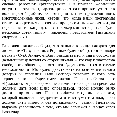
словам, работают круглосуточно. Он призвал желающих
вступить в эти ряды, зарегистрироваться и принять участие в
волонтерской работе. «За эти дни к ним присоединились
многочисленные люди. Уверен, что, когда наши программы
станут конкретными в связи с процессом выражения вотума
недоверия и кандидата в премьер-министры, нас будет
несколько сотен тысяч», - заключил предстоятель Тавушской
епархии ААЦ.
Галстанян также сообщил, что отныне в конце каждого дня
движение «Тавуш во имя Родины» будет собираться во дворе
церкви «Сурб Анна», чтобы подводить итоги дня и обсуждать
дальнейшие действия со сторонниками. «Это будет платформа
свободного общения, а митинги будут созываться в случае
необходимости. Мы будем действовать на основе взаимного
доверия и терпения. Наш Господь говорит: у кого есть
терпение, тот и будет иметь жизнь. Наша проблема не с
«Гражданским договором», не с теми, кто совершил грехи, мы
должны дать всем шанс оправдаться, чтобы можно было
достичь примирения. Наша проблема с одним человеком,
который является предприятием и инструментом лжи, и он
должен уйти мирно и без потрясений», - заявил Галстанян,
выразив уверенность в том, что мы вернемся в Арцах через
Воскепар.