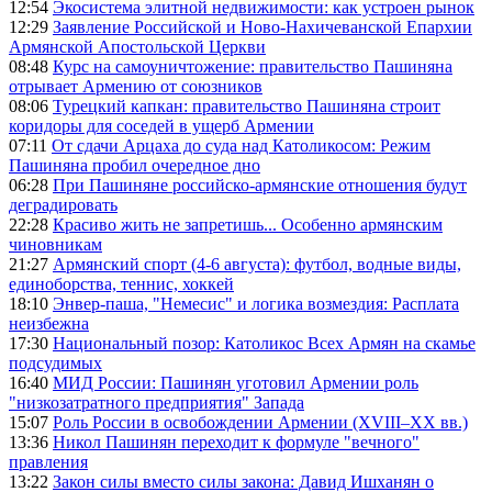
12:54
Экосистема элитной недвижимости: как устроен рынок
12:29
Заявление Российской и Ново-Нахичеванской Епархии
Армянской Апостольской Церкви
08:48
Курс на самоуничтожение: правительство Пашиняна
отрывает Армению от союзников
08:06
Турецкий капкан: правительство Пашиняна строит
коридоры для соседей в ущерб Армении
07:11
От сдачи Арцаха до суда над Католикосом: Режим
Пашиняна пробил очередное дно
06:28
При Пашиняне российско-армянские отношения будут
деградировать
22:28
Красиво жить не запретишь... Особенно армянским
чиновникам
21:27
Армянский спорт (4-6 августа): футбол, водные виды,
единоборства, теннис, хоккей
18:10
Энвер-паша, "Немесис" и логика возмездия: Расплата
неизбежна
17:30
Национальный позор: Католикос Всех Армян на скамье
подсудимых
16:40
МИД России: Пашинян уготовил Армении роль
"низкозатратного предприятия" Запада
15:07
Роль России в освобождении Армении (XVIII–XX вв.)
13:36
Никол Пашинян переходит к формуле "вечного"
правления
13:22
Закон силы вместо силы закона: Давид Ишханян о