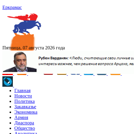
Еркрамас
Пятница, 07 августа 2026 года
Главная
Новости
Политика
Закавказье
Экономика
Армия
Диаспора
Общество
Аналитика