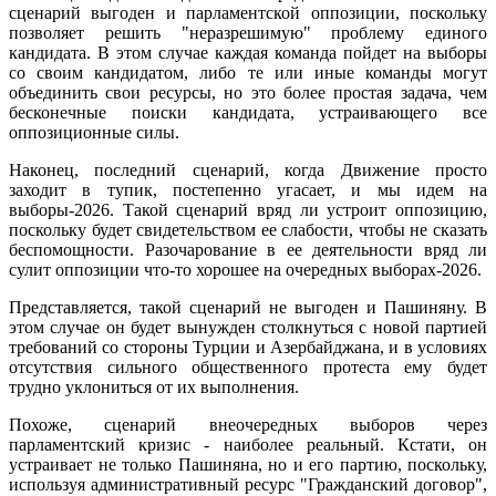
сценарий выгоден и парламентской оппозиции, поскольку
позволяет решить "неразрешимую" проблему единого
кандидата. В этом случае каждая команда пойдет на выборы
со своим кандидатом, либо те или иные команды могут
объединить свои ресурсы, но это более простая задача, чем
бесконечные поиски кандидата, устраивающего все
оппозиционные силы.
Наконец, последний сценарий, когда Движение просто
заходит в тупик, постепенно угасает, и мы идем на
выборы-2026. Такой сценарий вряд ли устроит оппозицию,
поскольку будет свидетельством ее слабости, чтобы не сказать
беспомощности. Разочарование в ее деятельности вряд ли
сулит оппозиции что-то хорошее на очередных выборах-2026.
Представляется, такой сценарий не выгоден и Пашиняну. В
этом случае он будет вынужден столкнуться с новой партией
требований со стороны Турции и Азербайджана, и в условиях
отсутствия сильного общественного протеста ему будет
трудно уклониться от их выполнения.
Похоже, сценарий внеочередных выборов через
парламентский кризис - наиболее реальный. Кстати, он
устраивает не только Пашиняна, но и его партию, поскольку,
используя административный ресурс "Гражданский договор",