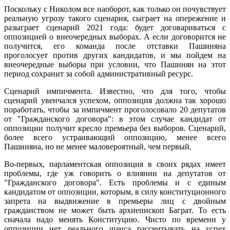
Поскольку с Николом все наоборот, как только он почувствует
реальную угрозу такого сценария, сыграет на опережение и
разыграет сценарий 2021 года: будет договариваться с
оппозицией о внеочередных выборах. А если договорится не
получится, его команда после отставки Пашиняна
проголосует против других кандидатов, и мы пойдем на
внеочередные выборы при условии, что Пашинян на этот
период сохранит за собой административный ресурс.
Сценарий импичмента. Известно, что для того, чтобы
сценарий увенчался успехом, оппозиция должна так хорошо
поработать, чтобы за импичмент проголосовало 20 депутатов
от "Гражданского договора": в этом случае кандидат от
оппозиции получит кресло премьера без выборов. Сценарий,
более всего устраивающий оппозицию, менее всего
Пашиняна, но не менее маловероятный, чем первый.
Во-первых, парламентская оппозиция в своих рядах имеет
проблемы, где уж говорить о влиянии на депутатов от
"Гражданского договора". Есть проблемы и с единым
кандидатом от оппозиции, которым, в силу конституционного
запрета на выдвижение в премьеры лиц с двойным
гражданством не может быть архиепископ Баграт. То есть
сначала надо менять Конституцию. Чисто по времени у
оппозиции нет реального шанса рассчитывать на успех