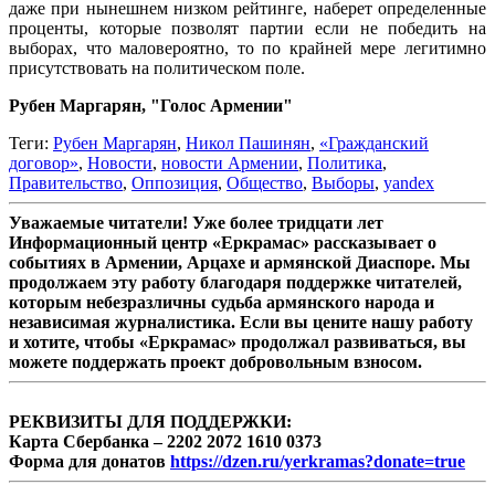
даже при нынешнем низком рейтинге, наберет определенные
проценты, которые позволят партии если не победить на
выборах, что маловероятно, то по крайней мере легитимно
присутствовать на политическом поле.
Рубен Маргарян, "Голос Армении"
Теги:
Рубен Маргарян
,
Никол Пашинян
,
«Гражданский
договор»
,
Новости
,
новости Армении
,
Политика
,
Правительство
,
Оппозиция
,
Общество
,
Выборы
,
yandex
Уважаемые читатели! Уже более тридцати лет
Информационный центр «Еркрамас» рассказывает о
событиях в Армении, Арцахе и армянской Диаспоре. Мы
продолжаем эту работу благодаря поддержке читателей,
которым небезразличны судьба армянского народа и
независимая журналистика. Если вы цените нашу работу
и хотите, чтобы «Еркрамас» продолжал развиваться, вы
можете поддержать проект добровольным взносом.
РЕКВИЗИТЫ ДЛЯ ПОДДЕРЖКИ:
Карта Сбербанка – 2202 2072 1610 0373
Форма для донатов
https://dzen.ru/yerkramas?donate=true