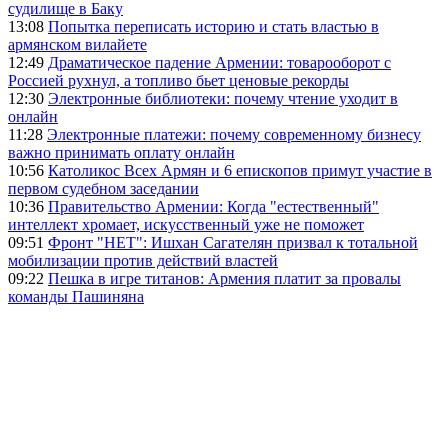
судилище в Баку
13:08
Попытка переписать историю и стать властью в
армянском вилайете
12:49
Драматическое падение Армении: товарооборот с
Россией рухнул, а топливо бьет ценовые рекорды
12:30
Электронные библиотеки: почему чтение уходит в
онлайн
11:28
Электронные платежи: почему современному бизнесу
важно принимать оплату онлайн
10:56
Католикос Всех Армян и 6 епископов примут участие в
первом судебном заседании
10:36
Правительство Армении: Когда "естественный"
интеллект хромает, искусственный уже не поможет
09:51
Фронт "НЕТ": Ишхан Сагателян призвал к тотальной
мобилизации против действий властей
09:22
Пешка в игре титанов: Армения платит за провалы
команды Пашиняна