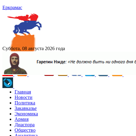
Еркрамас
Суббота, 08 августа 2026 года
Главная
Новости
Политика
Закавказье
Экономика
Армия
Диаспора
Общество
Аналитика