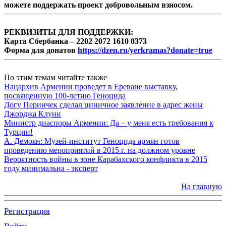
можете поддержать проект добровольным взносом.
РЕКВИЗИТЫ ДЛЯ ПОДДЕРЖКИ:
Карта Сбербанка – 2202 2072 1610 0373
Форма для донатов
https://dzen.ru/yerkramas?donate=true
По этим темам читайте также
Нацархив Армении проведет в Ереване выставку,
посвященную 100-летию Геноцида
Догу Перинчек сделал циничное заявление в адрес жены
Джорджа Клуни
Министр диаспоры Армении: Да – у меня есть требования к
Турции!
А. Демоян: Музей-институт Геноцида армян готов
проведению мероприятий в 2015 г. на должном уровне
Вероятность войны в зоне Карабахского конфликта в 2015
году минимальна - эксперт
На главную
Регистрация