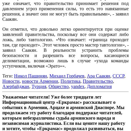
уже означает, что правительство принимает решения под
давлением угроз применения силы, то есть это навязанные
решения, а значит они не могут быть правильными», - заявил
Саакян.
Он отметил, что довольно легко ориентируется при оценке
заявлений правительства, поскольку все они содержат либо
ложь, либо тавтологию. «Что означает: «граница проходит
там, где проходит». Этот человек просто мастер тавтологии», -
заявил Саакян. В реальности устранить проблемы
безопасности и разрешить все вопросы, касающиеся
делимитации, возможно лишь в случае «ухода команды
уступчиков, включая «Эрато»».
Теги:
Никол Пашинян
,
Михаил Горбачев
,
Ара Саакян
,
СССР
,
Новости
,
новости Армении
,
Политика
,
Правительство
,
Азербайджан
,
Турция
,
Общество
,
yandex
,
Дипломатия
Уважаемые читатели! Уже более тридцати лет
Информационный центр «Еркрамас» рассказывает о
событиях в Армении, Арцахе и армянской Диаспоре. Мы
продолжаем эту работу благодаря поддержке читателей,
которым небезразличны судьба армянского народа и
независимая журналистика. Если вы цените нашу работу
и хотите, чтобы «Еркрамас» продолжал развиваться, вы