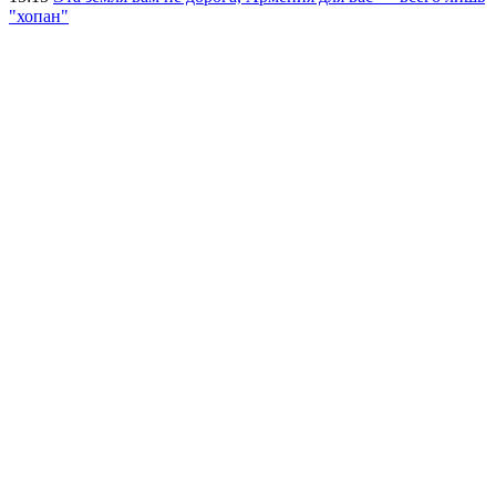
"хопан"