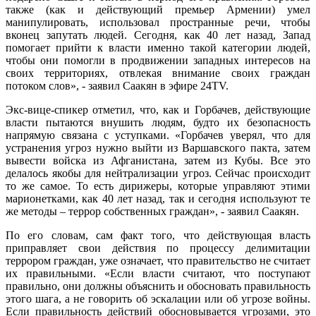
также (как и действующий премьер Армении) умел
манипулировать, использовал пространные речи, чтобы
вконец запутать людей. Сегодня, как 40 лет назад, Запад
помогает прийти к власти именно такой категории людей,
чтобы они помогли в продвижении западных интересов на
своих территориях, отвлекая внимание своих граждан
потоком слов», - заявил Саакян в эфире 24TV.
Экс-вице-спикер отметил, что, как и Горбачев, действующие
власти пытаются внушить людям, будто их безопасность
напрямую связана с уступками. «Горбачев уверял, что для
устранения угроз нужно выйти из Варшавского пакта, затем
вывести войска из Афганистана, затем из Кубы. Все это
делалось якобы для нейтрализации угроз. Сейчас происходит
то же самое. То есть дирижеры, которые управляют этими
марионетками, как 40 лет назад, так и сегодня используют те
же методы – террор собственных граждан», - заявил Саакян.
По его словам, сам факт того, что действующая власть
приправляет свои действия по процессу делимитации
террором граждан, уже означает, что правительство не считает
их правильными. «Если власти считают, что поступают
правильно, они должны объяснить и обосновать правильность
этого шага, а не говорить об эскалации или об угрозе войны.
Если правильность действий обосновывается угрозами, это