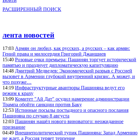
Войти
РАСШИРЕННЫЙ ПОИСК
лента новостей
17:03
Армян он любил, как русских, а русских – как армян:
Гений права и милосердия Григорий Джаншиев
15:40
Розовые очки премьера: Пашинян торгует исторической
памятью и празднует дипломатическую капитуляцию
14:48
Дмитрий Медведев: Экономический разрыв с Россией
вызовет в Армении глубокий внутренний кризис. А может, и
что похуже…
14:19
Инфраструктурные авантюры Пашиняна ведут его
режим к краху
13:09
Комитет "Ай Дат" осудил намерение администрации
Трампа обойти санкции против Баку
12:53
Истинные посылы постыдного и опасного послания
Пашиняна по случаю 8 августа
12:03
Пашинян нашёл нового виноватого: неожиданное
признание
04:49
Внешнеполитический тупик Пашиняна: Запад Армению
не ждет, а Россия теряет терпение