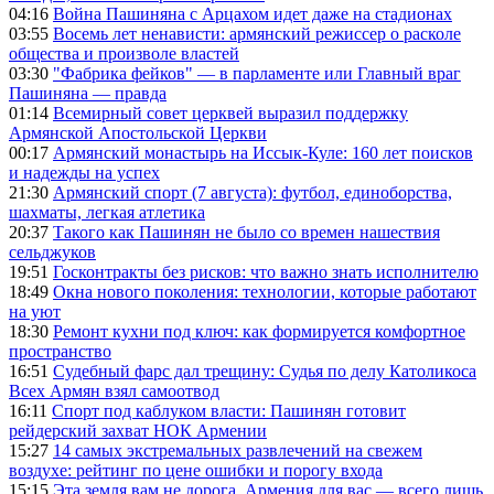
04:16
Война Пашиняна с Арцахом идет даже на стадионах
03:55
Восемь лет ненависти: армянский режиссер о расколе
общества и произволе властей
03:30
"Фабрика фейков" — в парламенте или Главный враг
Пашиняна — правда
01:14
Всемирный совет церквей выразил поддержку
Армянской Апостольской Церкви
00:17
Армянский монастырь на Иссык-Куле: 160 лет поисков
и надежды на успех
21:30
Армянский спорт (7 августа): футбол, единоборства,
шахматы, легкая атлетика
20:37
Такого как Пашинян не было со времен нашествия
сельджуков
19:51
Госконтракты без рисков: что важно знать исполнителю
18:49
Окна нового поколения: технологии, которые работают
на уют
18:30
Ремонт кухни под ключ: как формируется комфортное
пространство
16:51
Судебный фарс дал трещину: Судья по делу Католикоса
Всех Армян взял самоотвод
16:11
Спорт под каблуком власти: Пашинян готовит
рейдерский захват НОК Армении
15:27
14 самых экстремальных развлечений на свежем
воздухе: рейтинг по цене ошибки и порогу входа
15:15
Эта земля вам не дорога, Армения для вас — всего лишь