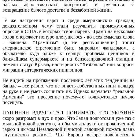
наглых афро–азиатских мигрантов, и ручаются за
возвращение былого достатка и беззаботной жизни.
Те же настроения царят и среди американских граждан,
доказательством чему стали результаты промежуточных
опросов в США, в которых "свой парень" Трамп на несколько
голов опережает понуро плетущегося - во всех смыслах слова
- Байдена. "Трампизм" (а не республиканцы) топит
американское стремление быть мировым жандармом, а
обывателю куда ближе к сердцу проблема ценников в
ближайшем супермаркете и на бензозаправочной станции,
нежели статус Крыма, настырность "Хезболлы" или вопросы
миграции антарктических пингвинов.
Не видеть на протяжении последних лет этих тенденций на
Западе – все равно, что не видеть собственных пяти пальцев
на руке и не уметь сосчитать их. Однако варчапета "реальной
Армении" это прозрение почему-то только-только начало
посещать.
ПАШИНЯН ВДРУГ СТАЛ ПОНИМАТЬ, ЧТО УКРАИНУ
скоро разгромят в пух и прах. Что Запад подготовил уже таз с
мыльной водой для того, чтобы умыть руки от прокопченной
гарью и дымом Незалежной и чистой ладошкой пожать длань
"путинского режима". Что Европа вскоре повернется к