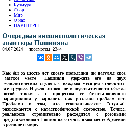
Культура
Спорт
Мир
О нас
ПАРТНЕРЫ
Очередная внешнеполитическая
авантюра Пашиняна
04.07.2024
просмотры: 2344
Как бы за шесть лет своего правления ни нагулял свое
"мягкое место" Пашинян, удержать его на двух
геополитических стульях с каждым месяцем становится
все труднее. И дело отнюдь не в недостаточности объема
пятой точки - с процессом ее безостановочного
наращивания у варчапета как раз-таки проблем нет.
Проблема в том, что геополитические "стулья"
разъезжаются с катастрофической скоростью. Точнее,
реальность стремительно расходится с розовыми
представлениями Пашиняна о счастливом месте Армении
в регионе и мире.