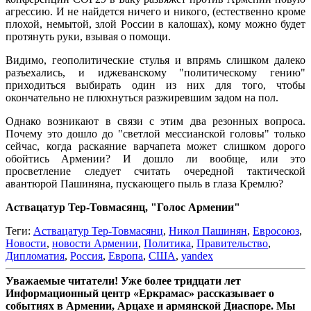
агрессию. И не найдется ничего и никого, (естественно кроме
плохой, немытой, злой России в калошах), кому можно будет
протянуть руки, взывая о помощи.
Видимо, геополитические стулья и впрямь слишком далеко
разъехались, и иджеванскому "политическому гению"
приходиться выбирать один из них для того, чтобы
окончательно не плюхнуться разжиревшим задом на пол.
Однако возникают в связи с этим два резонных вопроса.
Почему это дошло до "светлой мессианской головы" только
сейчас, когда раскаяние варчапета может слишком дорого
обойтись Армении? И дошло ли вообще, или это
просветление следует считать очередной тактической
авантюрой Пашиняна, пускающего пыль в глаза Кремлю?
Аствацатур Тер-Товмасянц, "Голос Армении"
Теги:
Аствацатур Тер-Товмасянц
,
Никол Пашинян
,
Евросоюз
,
Новости
,
новости Армении
,
Политика
,
Правительство
,
Дипломатия
,
Россия
,
Европа
,
США
,
yandex
Уважаемые читатели! Уже более тридцати лет
Информационный центр «Еркрамас» рассказывает о
событиях в Армении, Арцахе и армянской Диаспоре. Мы