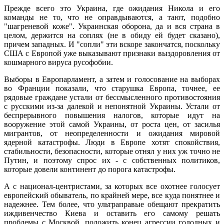
Прежде всего это Украина, где ожидания Никола и его
команды не то, что не оправдываются, а тают, подобно
"шагреневой коже". Украинская оборона, да и вся страна в
целом, держится на соплях (не в обиду ей будет сказано),
причем западных. И "сопли" эти вскоре закончатся, поскольку
США с Европой уже выказывают признаки выздоровления от
кошмарного вируса русофобии.
Выборы в Европарламент, а затем и голосование на выборах
во Франции показали, что старушка Европа, точнее, ее
рядовые граждане устали от бессмысленного противостояния
с русскими из-за далекой и непонятной Украины. Устали от
беспрерывного повышения налогов, которые идут на
вооружение этой самой Украины, от роста цен, от засилья
мигрантов, от неопределенности и ожидания мировой
ядерной катастрофы. Люди в Европе хотят спокойствия,
стабильности, безопасности, которые отнял у них уж точно не
Путин, и поэтому спрос их - с собственных политиков,
которые довели континент до порога катастрофы.
А с национал-центристами, за которых все охотнее голосует
европейский обыватель, по крайней мере, все куда понятнее и
надежнее. Тем более, что ультраправые обещают прекратить
иждивенчество Киева и оставить его самому решать
проблемы с Москвой, положить конец агрессии голодных и