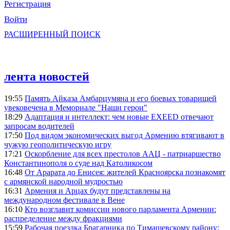
Регистрация
Войти
РАСШИРЕННЫЙ ПОИСК
лента новостей
19:55
Память Айказа Амбарцумяна и его боевых товарищей
увековечена в Мемориале "Наши герои"
18:29
Адаптация и интеллект: чем новые EXEED отвечают
запросам водителей
17:50
Под видом экономических выгод Армению втягивают в
чужую геополитическую игру
17:21
Оскорбление для всех престолов ААЦ - патриаршество
Константинополя о суде над Католикосом
16:48
От Арарата до Енисея: жителей Красноярска познакомят
с армянской народной мудростью
16:31
Армения и Арцах будут представлены на
международном фестивале в Вене
16:10
Кто возглавит комиссии нового парламента Армении:
распределение между фракциями
15:59
Рабочая поездка Брагарника по Тимашевскому району: