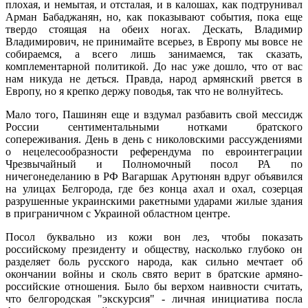
плохая, и немытая, и отсталая, и в калошах, как подтрунивал
Арман Бабаджанян, но, как показывают события, пока еще
твердо стоящая на обеих ногах. Дескать, Владимир
Владимирович, не принимайте всерьез, в Европу мы вовсе не
собираемся, а всего лишь занимаемся, так сказать,
комплементарной политикой. До нас уже дошло, что от вас
нам никуда не деться. Правда, народ армянский рвется в
Европу, но я крепко держу поводья, так что не волнуйтесь.
Мало того, Пашинян еще и вздумал разбавить свой мессидж
России сентиментальными нотками братского
сопереживания. День в день с николовскими рассуждениями
о нецелесообразности референдума по евроинтеграции
Чрезвычайный и Полномочный посол РА по
ничегонеделанию в РФ Вагаршак Арутюнян вдруг объявился
на улицах Белгорода, где без конца ахал и охал, созерцая
разрушенные украинскими ракетными ударами жилые здания
в приграничном с Украиной областном центре.
Посол буквально из кожи вон лез, чтобы показать
российскому президенту и обществу, насколько глубоко он
разделяет боль русского народа, как сильно мечтает об
окончании войны и сколь свято верит в братские армяно-
российские отношения. Было бы верхом наивности считать,
что белгородская "экскурсия" - личная инициатива посла