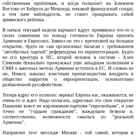
собственным проблемам, и когда полыхнет на Ближнем
Востоке от Бейрута до Мешхеда, никакой французский солдат,
а тем паче наблюдатель, не станет прикрывать собой
армянского ребенка.
В начале текущей недели варчапет вдруг промямлил что-то о
своих сомнениях по поводу готовности Европы принять
Армению в Евросоюз. Заявил он это с претензией на большое
открытие, будто не сам организовал балаган с требованием
"автобусных партий" референдума по евроинтеграции. Будто
не его креатура в НС, второй человек в системе - Ален
Симонян буквально прожужжал уши западным политикам и
СМИ о заветных мечтах Армении вступить в ЕС. И словно не
он, Никол, наказал властным пропагандистам внедрить в
общество нарратив о евроориентации, основательно
разбавленной русофобством.
Теперь вдруг его осенило: эврика! Европа нас, оказывается, не
очень-то и ждет. Надо полагать, адресовал это свое открытие
Пашинян вовсе не карликовым партиям-"евролюбцам", и уже
точно не "гордым гражданам", жаждущим безвиза и,
соответственно, возможности смыться из "реальной
Армении".
Направлен этот мессидж Москве - той самой, которая и