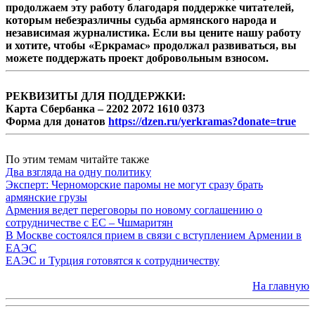
продолжаем эту работу благодаря поддержке читателей,
которым небезразличны судьба армянского народа и
независимая журналистика. Если вы цените нашу работу
и хотите, чтобы «Еркрамас» продолжал развиваться, вы
можете поддержать проект добровольным взносом.
РЕКВИЗИТЫ ДЛЯ ПОДДЕРЖКИ:
Карта Сбербанка – 2202 2072 1610 0373
Форма для донатов
https://dzen.ru/yerkramas?donate=true
По этим темам читайте также
Два взгляда на одну политику
Эксперт: Черноморские паромы не могут сразу брать
армянские грузы
Армения ведет переговоры по новому соглашению о
сотрудничестве с ЕС – Чшмаритян
В Москве состоялся прием в связи с вступлением Армении в
ЕАЭС
ЕАЭС и Турция готовятся к сотрудничеству
На главную