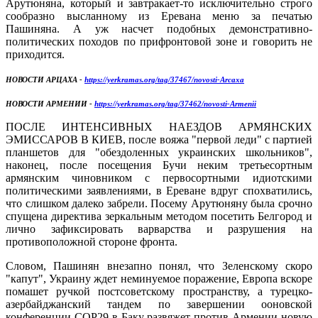
Арутюняна, который и завтракает-то исключительно строго
сообразно высланному из Еревана меню за печатью
Пашиняна. А уж насчет подобных демонстративно-
политических походов по прифронтовой зоне и говорить не
приходится.
НОВОСТИ АРЦАХА -
https://yerkramas.org/tag/37467/novosti-Arcaxa
НОВОСТИ АРМЕНИИ -
https://yerkramas.org/tag/37462/novosti-Armenii
ПОСЛЕ ИНТЕНСИВНЫХ НАЕЗДОВ АРМЯНСКИХ
ЭМИССАРОВ В КИЕВ, после вояжа "первой леди" с партией
планшетов для "обездоленных украинских школьников",
наконец, после посещения Бучи неким третьесортным
армянским чиновником с первосортными идиотскими
политическими заявлениями, в Ереване вдруг спохватились,
что слишком далеко забрели. Посему Арутюняну была срочно
спущена директива зеркальным методом посетить Белгород и
лично зафиксировать варварства и разрушения на
противоположной стороне фронта.
Словом, Пашинян внезапно понял, что Зеленскому скоро
"капут", Украину ждет неминуемое поражение, Европа вскоре
помашет ручкой постсоветскому пространству, а турецко-
азербайджанский тандем по завершении ооновской
конференции СОР29 в Баку развяжет против Армении новую