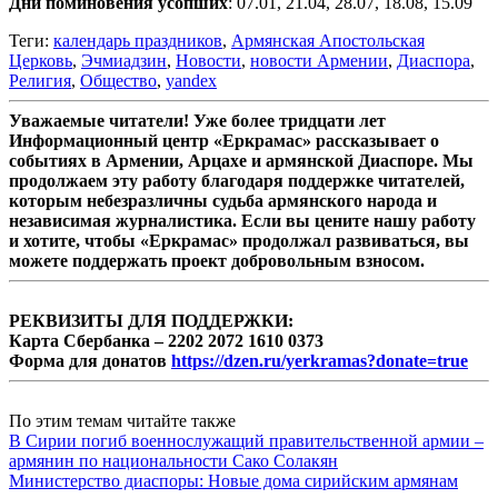
Дни поминовения усопших
: 07.01, 21.04, 28.07, 18.08, 15.09
Теги:
календарь праздников
,
Армянская Апостольская
Церковь
,
Эчмиадзин
,
Новости
,
новости Армении
,
Диаспора
,
Религия
,
Общество
,
yandex
Уважаемые читатели! Уже более тридцати лет
Информационный центр «Еркрамас» рассказывает о
событиях в Армении, Арцахе и армянской Диаспоре. Мы
продолжаем эту работу благодаря поддержке читателей,
которым небезразличны судьба армянского народа и
независимая журналистика. Если вы цените нашу работу
и хотите, чтобы «Еркрамас» продолжал развиваться, вы
можете поддержать проект добровольным взносом.
РЕКВИЗИТЫ ДЛЯ ПОДДЕРЖКИ:
Карта Сбербанка – 2202 2072 1610 0373
Форма для донатов
https://dzen.ru/yerkramas?donate=true
По этим темам читайте также
В Сирии погиб военнослужащий правительственной армии –
армянин по национальности Сако Солакян
Министерство диаспоры: Новые дома сирийским армянам