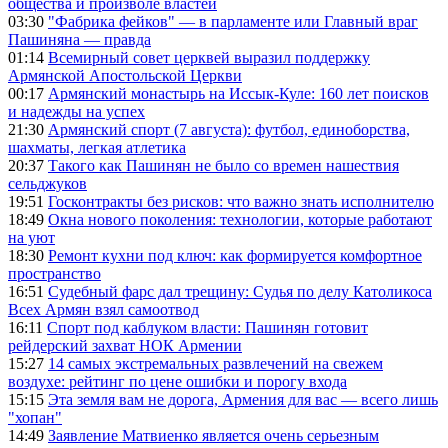
общества и произволе властей
03:30
"Фабрика фейков" — в парламенте или Главный враг
Пашиняна — правда
01:14
Всемирный совет церквей выразил поддержку
Армянской Апостольской Церкви
00:17
Армянский монастырь на Иссык-Куле: 160 лет поисков
и надежды на успех
21:30
Армянский спорт (7 августа): футбол, единоборства,
шахматы, легкая атлетика
20:37
Такого как Пашинян не было со времен нашествия
сельджуков
19:51
Госконтракты без рисков: что важно знать исполнителю
18:49
Окна нового поколения: технологии, которые работают
на уют
18:30
Ремонт кухни под ключ: как формируется комфортное
пространство
16:51
Судебный фарс дал трещину: Судья по делу Католикоса
Всех Армян взял самоотвод
16:11
Спорт под каблуком власти: Пашинян готовит
рейдерский захват НОК Армении
15:27
14 самых экстремальных развлечений на свежем
воздухе: рейтинг по цене ошибки и порогу входа
15:15
Эта земля вам не дорога, Армения для вас — всего лишь
"хопан"
14:49
Заявление Матвиенко является очень серьезным