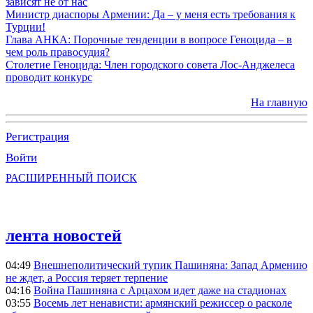
зависят не от нас
Министр диаспоры Армении: Да – у меня есть требования к
Турции!
Глава АНКА: Порочные тенденции в вопросе Геноцида – в
чем роль правосудия?
Столетие Геноцида: Член городского совета Лос-Анджелеса
проводит конкурс
На главную
Регистрация
Войти
РАСШИРЕННЫЙ ПОИСК
лента новостей
04:49
Внешнеполитический тупик Пашиняна: Запад Армению
не ждет, а Россия теряет терпение
04:16
Война Пашиняна с Арцахом идет даже на стадионах
03:55
Восемь лет ненависти: армянский режиссер о расколе