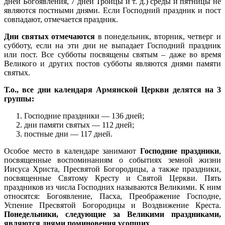
дней Богоявления, 7 дней Троицы и т. д.) среды и пятницы не
являются постными днями. Если Господний праздник и пост
совпадают, отмечается праздник.
Дни святых отмечаются
в понедельник, вторник, четверг и
субботу, если на эти дни не выпадает Господний праздник
или пост. Все субботы посвящены святым – даже во время
Великого и других постов субботы являются днями памяти
святых.
Т.о., все дни календаря Армянской Церкви делятся на 3
группы:
Господние праздники — 136 дней;
дни памяти святых — 112 дней;
постные дни — 117 дней.
Особое место в календаре занимают
Господние праздники
,
посвященные воспоминаниям о событиях земной жизни
Иисуса Христа, Пресвятой Богородицы, а также праздники,
посвященные Святому Кресту и Святой Церкви. Пять
праздников из числа Господних называются Великими. К ним
относятся: Богоявление, Пасха, Преображение Господне,
Успение Пресвятой Богородицы и Воздвижение Креста.
Понедельники, следующие за Великими праздниками,
являются днями поминовения усопших
.