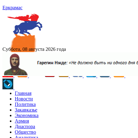
Еркрамас
Суббота, 08 августа 2026 года
Главная
Новости
Политика
Закавказье
Экономика
Армия
Диаспора
Общество
Аналитика