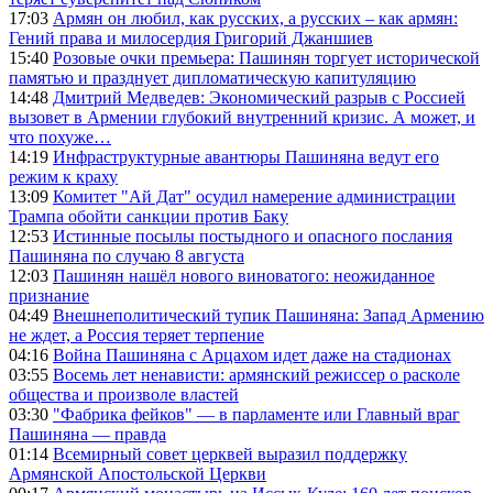
17:03
Армян он любил, как русских, а русских – как армян:
Гений права и милосердия Григорий Джаншиев
15:40
Розовые очки премьера: Пашинян торгует исторической
памятью и празднует дипломатическую капитуляцию
14:48
Дмитрий Медведев: Экономический разрыв с Россией
вызовет в Армении глубокий внутренний кризис. А может, и
что похуже…
14:19
Инфраструктурные авантюры Пашиняна ведут его
режим к краху
13:09
Комитет "Ай Дат" осудил намерение администрации
Трампа обойти санкции против Баку
12:53
Истинные посылы постыдного и опасного послания
Пашиняна по случаю 8 августа
12:03
Пашинян нашёл нового виноватого: неожиданное
признание
04:49
Внешнеполитический тупик Пашиняна: Запад Армению
не ждет, а Россия теряет терпение
04:16
Война Пашиняна с Арцахом идет даже на стадионах
03:55
Восемь лет ненависти: армянский режиссер о расколе
общества и произволе властей
03:30
"Фабрика фейков" — в парламенте или Главный враг
Пашиняна — правда
01:14
Всемирный совет церквей выразил поддержку
Армянской Апостольской Церкви