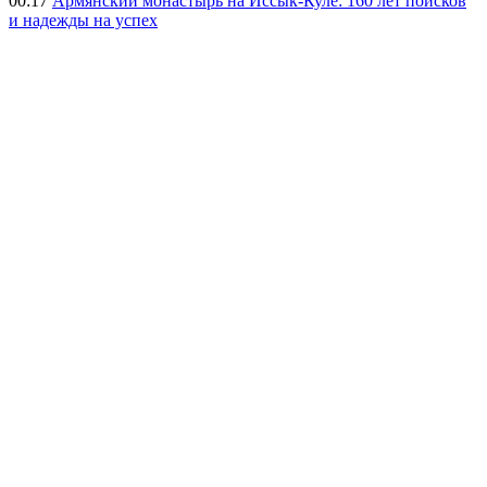
00:17
Армянский монастырь на Иссык-Куле: 160 лет поисков
и надежды на успех