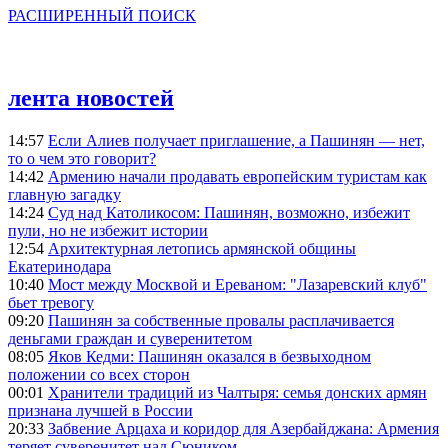
РАСШИРЕННЫЙ ПОИСК
лента новостей
14:57
Если Алиев получает приглашение, а Пашинян — нет,
то о чем это говорит?
14:42
Армению начали продавать европейским туристам как
главную загадку
14:24
Суд над Католикосом: Пашинян, возможно, избежит
пули, но не избежит истории
12:54
Архитектурная летопись армянской общины
Екатеринодара
10:40
Мост между Москвой и Ереваном: "Лазаревский клуб"
бьет тревогу
09:20
Пашинян за собственные провалы расплачивается
деньгами граждан и суверенитетом
08:05
Яков Кедми: Пашинян оказался в безвыходном
положении со всех сторон
00:01
Хранители традиций из Чалтыря: семья донских армян
признана лучшей в России
20:33
Забвение Арцаха и коридор для Азербайджана: Армения
теряет суверенитет над Сюником