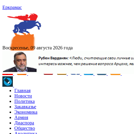
Еркрамас
Воскресенье, 09 августа 2026 года
Главная
Новости
Политика
Закавказье
Экономика
Армия
Диаспора
Общество
Аналитика