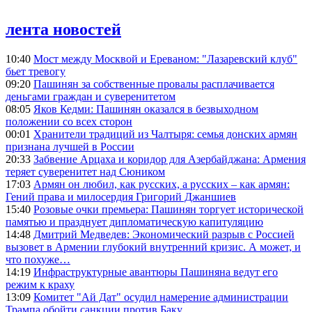
лента новостей
10:40
Мост между Москвой и Ереваном: "Лазаревский клуб"
бьет тревогу
09:20
Пашинян за собственные провалы расплачивается
деньгами граждан и суверенитетом
08:05
Яков Кедми: Пашинян оказался в безвыходном
положении со всех сторон
00:01
Хранители традиций из Чалтыря: семья донских армян
признана лучшей в России
20:33
Забвение Арцаха и коридор для Азербайджана: Армения
теряет суверенитет над Сюником
17:03
Армян он любил, как русских, а русских – как армян:
Гений права и милосердия Григорий Джаншиев
15:40
Розовые очки премьера: Пашинян торгует исторической
памятью и празднует дипломатическую капитуляцию
14:48
Дмитрий Медведев: Экономический разрыв с Россией
вызовет в Армении глубокий внутренний кризис. А может, и
что похуже…
14:19
Инфраструктурные авантюры Пашиняна ведут его
режим к краху
13:09
Комитет "Ай Дат" осудил намерение администрации
Трампа обойти санкции против Баку