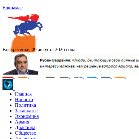
Еркрамас
Воскресенье, 09 августа 2026 года
Главная
Новости
Политика
Закавказье
Экономика
Армия
Диаспора
Общество
Аналитика