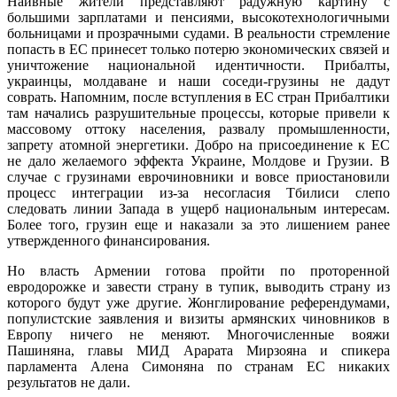
Наивные жители представляют радужную картину с
большими зарплатами и пенсиями, высокотехнологичными
больницами и прозрачными судами. В реальности стремление
попасть в ЕС принесет только потерю экономических связей и
уничтожение национальной идентичности. Прибалты,
украинцы, молдаване и наши соседи-грузины не дадут
соврать. Напомним, после вступления в ЕС стран Прибалтики
там начались разрушительные процессы, которые привели к
массовому оттоку населения, развалу промышленности,
запрету атомной энергетики. Добро на присоединение к ЕС
не дало желаемого эффекта Украине, Молдове и Грузии. В
случае с грузинами еврочиновники и вовсе приостановили
процесс интеграции из-за несогласия Тбилиси слепо
следовать линии Запада в ущерб национальным интересам.
Более того, грузин еще и наказали за это лишением ранее
утвержденного финансирования.
Но власть Армении готова пройти по проторенной
евродорожке и завести страну в тупик, выводить страну из
которого будут уже другие. Жонглирование референдумами,
популистские заявления и визиты армянских чиновников в
Европу ничего не меняют. Многочисленные вояжи
Пашиняна, главы МИД Арарата Мирзояна и спикера
парламента Алена Симоняна по странам ЕС никаких
результатов не дали.