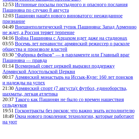
12:53
Истинные посылы постыдного и опасного послания
Пашиняна по случаю 8 августа
12:03
Пашинян нашёл нового виноватого: неожиданное
признание
04:49
Внешнеполитический тупик Пашиняна: Запад Армению
не ждет, а Россия теряет терпение
04:16
Война Пашиняна с Арцахом идет даже на стадионах
03:55
Восемь лет ненависти: армянский режиссер о расколе
общества и произволе властей
03:30
"Фабрика фейков" — в парламенте или Главный враг
Пашиняна — правда
01:14
Всемирный совет церквей выразил поддержку
Армянской Апостольской Церкви
00:17
Армянский монастырь на Иссык-Куле: 160 лет поисков
и надежды на успех
21:30
Армянский спорт (7 августа): футбол, единоборства,
шахматы, легкая атлетика
20:37
Такого как Пашинян не было со времен нашествия
сельджуков
19:51
Госконтракты без рисков: что важно знать исполнителю
18:49
Окна нового поколения: технологии, которые работают
на уют