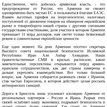
Единственное, чего добилась армянская власть, - это
предупреждение от России, что Армения не сможет
одновременно быть частью ЕС и пользоваться благами ЕАЭС.
Взамен льготных тарифов на энергоносители, налоговых
поступлений от движения товаров на обширном евразийском
рынке и товарооборота нашей страны с другими союзными
государствами-участниками, доля участия в котором Армении
превышает 11 млрд долларов, нам светят только безвизовый
режим и сомнительные европейские ценности.
Еще один момент. На днях Армению посетил секретарь
Высшего совета национальной безопасности Исламской
Республики Иран Али Акбар Ахмадиан. Наши
правительственные СМИ в красках расписали, какие
замечательные перспективы открываются перед армяно-
иранским сотрудничеством, как две страны намерены и
дальше укреплять взаимодействие. Вот только большой
вопрос, как Армения собирается развивать связи с Ираном,
став частью Евросоюза, в котором действует целая россыпь
антииранских санкций.
Дорога в Брюссель лишь усиливает изоляцию Армении от
региональных партнеров – России и Ирана. Разрыв этих
связей ослабляет нашу экономику, подрывает безопасность и
делает страну более уязвимой. Так стоит ли Армении