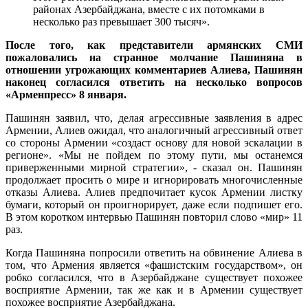
районах Азербайджана, вместе с их потомками в
несколько раз превышает 300 тысяч».
После того, как представители армянских СМИ
пожаловались на странное молчание Пашиняна в
отношении угрожающих комментариев Алиева, Пашинян
наконец согласился ответить на несколько вопросов
«Арменпресс» 8 января.
Пашинян заявил, что, делая агрессивные заявления в адрес
Армении, Алиев ожидал, что аналогичный агрессивный ответ
со стороны Армении «создаст основу для новой эскалации в
регионе». «Мы не пойдем по этому пути, мы останемся
приверженными мирной стратегии», - сказал он. Пашинян
продолжает просить о мире и игнорировать многочисленные
отказы Алиева. Алиев предпочитает кусок Армении листку
бумаги, который он проигнорирует, даже если подпишет его.
В этом коротком интервью Пашинян повторил слово «мир» 11
раз.
Когда Пашиняна попросили ответить на обвинение Алиева в
том, что Армения является «фашистским государством», он
робко согласился, что в Азербайджане существует похожее
восприятие Армении, так же как и в Армении существует
похожее восприятие Азербайджана.