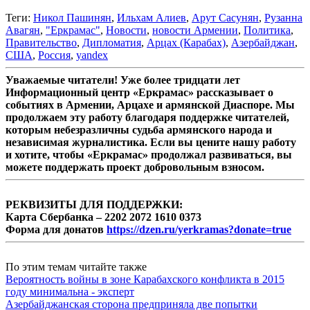
Теги:
Никол Пашинян
,
Ильхам Алиев
,
Арут Сасунян
,
Рузанна
Авагян
,
"Еркрамас"
,
Новости
,
новости Армении
,
Политика
,
Правительство
,
Дипломатия
,
Арцах (Карабах)
,
Азербайджан
,
США
,
Россия
,
yandex
Уважаемые читатели! Уже более тридцати лет
Информационный центр «Еркрамас» рассказывает о
событиях в Армении, Арцахе и армянской Диаспоре. Мы
продолжаем эту работу благодаря поддержке читателей,
которым небезразличны судьба армянского народа и
независимая журналистика. Если вы цените нашу работу
и хотите, чтобы «Еркрамас» продолжал развиваться, вы
можете поддержать проект добровольным взносом.
РЕКВИЗИТЫ ДЛЯ ПОДДЕРЖКИ:
Карта Сбербанка – 2202 2072 1610 0373
Форма для донатов
https://dzen.ru/yerkramas?donate=true
По этим темам читайте также
Вероятность войны в зоне Карабахского конфликта в 2015
году минимальна - эксперт
Азербайджанская сторона предприняла две попытки