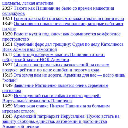
шахматы, легкая атлетика
20:37
Такого как Пашинян не было со времен нашествия
сельджуков
19:51
Госконтракты без рисков: что важно знать исполнителю
18:49
Окна нового поколения: технологии, которые работают
на уют
18:30
Ремонт кухни под ключ: как формируется комфортное
пространство
16:51
Судебный фарс дал трещину: Судья по делу Католикоса
Всех Армян взял самоотвод
16:11
Спорт под каблуком власти: Пашинян готовит
рейдерский захват НОК Армении
15:27
14 самых экстремальных развлечений на свежем
воздухе: рейтинг по цене ошибки и порогу входа
15:15
Эта земля вам не дорога, Армения для вас — всего лишь
"хопан"
14:49
Заявление Матвиенко является очень серьезным
сигналом
14:29
Исчезнувший сын и собаки вместо дочерей:
Виртуальная реальность Пашиняна
13:59
Маленькая ставка Никола Пашиняна за большим
игровым столом
13:43
Армянский патриархат Иерусалима: Нужно встать на
защиту свободы, единства, автономии и достоинства
Армянской церкви