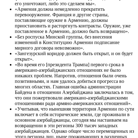
его уничтожит, либо это сделаем мы».
«Армения должна немедленно прекратить
перевооружение. Франция и другие страны,
поставляющие оружие в Армению, должны
приостановить и расторгнуть контракты. Оружие, уже
поставленное в Армению, должно быть возвращено».
«Без роспуска Минской группы, без внесения
изменений в Конституцию Армении подписание
мирного договора невозможно».
«Зангезурский коридор должен быть открыт, и он будет
открыт».
«Во время его [президента Трампа] первого срока в
американо-азербайджанских отношениях не было
никаких проблем. Напротив, отношения были очень
позитивными, и нам удалось добиться прогресса во
многих областях. Главная ошибка администрации
Байдена в отношении Азербайджана заключалась в том,
что они пожертвовали американо-азербайджанскими
отношениями ради армяно-американских отношений».
«Учитывая, что нынешняя территория Армении по сути
включает в себя исторические земли, где проживали в
основном азербайджанцы, сегодня мы настаиваем на
возвращении в эти регионы 300 тысяч западных
азербайджанцев. Однако общее число перемещенных из
этого региона лиц, ныне проживающих в различных