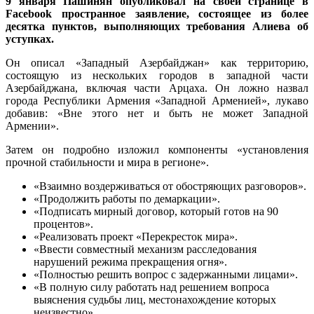
9 января Пашинян опубликовал на своей странице в
Facebook пространное заявление, состоящее из более
десятка пунктов, выполняющих требования Алиева об
уступках.
Он описал «Западный Азербайджан» как территорию,
состоящую из нескольких городов в западной части
Азербайджана, включая части Арцаха. Он ложно назвал
города Республики Армения «Западной Арменией», лукаво
добавив: «Вне этого нет и быть не может Западной
Армении».
Затем он подробно изложил компоненты «установления
прочной стабильности и мира в регионе».
«Взаимно воздерживаться от обостряющих разговоров».
«Продолжить работы по демаркации».
«Подписать мирный договор, который готов на 90
процентов».
«Реализовать проект «Перекресток мира».
«Ввести совместный механизм расследования
нарушений режима прекращения огня».
«Полностью решить вопрос с задержанными лицами».
«В полную силу работать над решением вопроса
выяснения судьбы лиц, местонахождение которых
неизвестно».