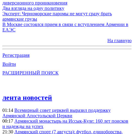
диверсионного проникновения
Два взгляда на одну политику
Эксперт: Черноморские паромы не могут сразу брать
армянские грузы
В Москве состоялся прием в связи с вступлением Армении в
ЕАЭС
На главную
Регистрация
Войти
РАСШИРЕННЫЙ ПОИСК
лента новостей
01:14
Всемирный совет церквей выразил поддержку
Армянской Апостольской Церкви
00:17
Армянский монастырь на Иссык-Куле: 160 лет поисков
и надежды на успех
21:30
Армянский спорт (7 августа): футбол, единоборства,