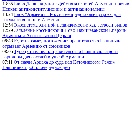
13:35
Бюро Дашнакцутюн: Действия властей Армении против
Церкви антиконституционны и антинациональны
13:24
Блок "Армения": Россия не представляет угрозы для
государственности Армении
12:54
Экосистема элитной недвижимости: как устроен рынок
12:29
Заявление Российской и Ново-Нахичеванской Епархии
Армянской Апостольской Церкви
08:48
Курс на самоуничтожение: правительство Пашиняна
отрывает Армению от союзников
08:06
Турецкий капкан: правительство Пашиняна строит
коридоры для соседей в ущерб Армении
07:11
От сдачи Арцаха до суда над Католикосом: Режим
Пашиняна пробил очередное дно