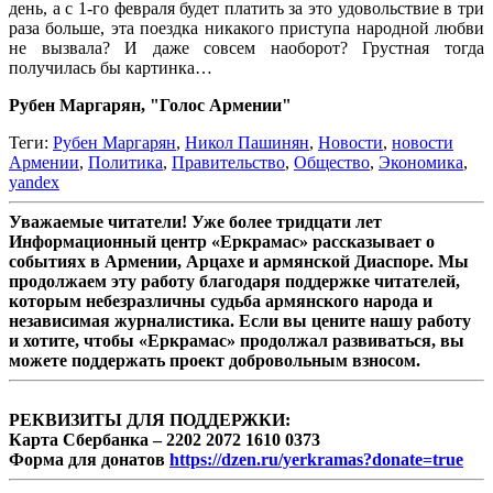
день, а с 1-го февраля будет платить за это удовольствие в три
раза больше, эта поездка никакого приступа народной любви
не вызвала? И даже совсем наоборот? Грустная тогда
получилась бы картинка…
Рубен Маргарян, "Голос Армении"
Теги:
Рубен Маргарян
,
Никол Пашинян
,
Новости
,
новости
Армении
,
Политика
,
Правительство
,
Общество
,
Экономика
,
yandex
Уважаемые читатели! Уже более тридцати лет
Информационный центр «Еркрамас» рассказывает о
событиях в Армении, Арцахе и армянской Диаспоре. Мы
продолжаем эту работу благодаря поддержке читателей,
которым небезразличны судьба армянского народа и
независимая журналистика. Если вы цените нашу работу
и хотите, чтобы «Еркрамас» продолжал развиваться, вы
можете поддержать проект добровольным взносом.
РЕКВИЗИТЫ ДЛЯ ПОДДЕРЖКИ:
Карта Сбербанка – 2202 2072 1610 0373
Форма для донатов
https://dzen.ru/yerkramas?donate=true