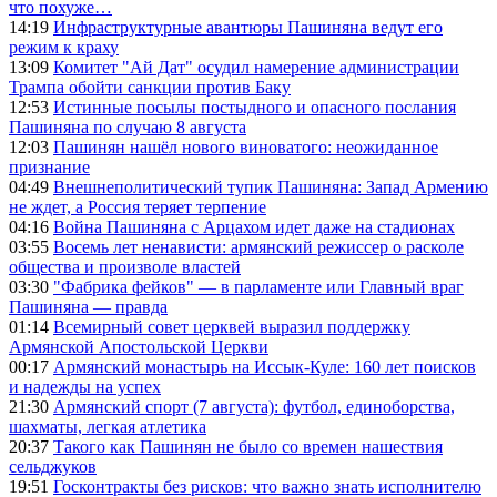
что похуже…
14:19
Инфраструктурные авантюры Пашиняна ведут его
режим к краху
13:09
Комитет "Ай Дат" осудил намерение администрации
Трампа обойти санкции против Баку
12:53
Истинные посылы постыдного и опасного послания
Пашиняна по случаю 8 августа
12:03
Пашинян нашёл нового виноватого: неожиданное
признание
04:49
Внешнеполитический тупик Пашиняна: Запад Армению
не ждет, а Россия теряет терпение
04:16
Война Пашиняна с Арцахом идет даже на стадионах
03:55
Восемь лет ненависти: армянский режиссер о расколе
общества и произволе властей
03:30
"Фабрика фейков" — в парламенте или Главный враг
Пашиняна — правда
01:14
Всемирный совет церквей выразил поддержку
Армянской Апостольской Церкви
00:17
Армянский монастырь на Иссык-Куле: 160 лет поисков
и надежды на успех
21:30
Армянский спорт (7 августа): футбол, единоборства,
шахматы, легкая атлетика
20:37
Такого как Пашинян не было со времен нашествия
сельджуков
19:51
Госконтракты без рисков: что важно знать исполнителю