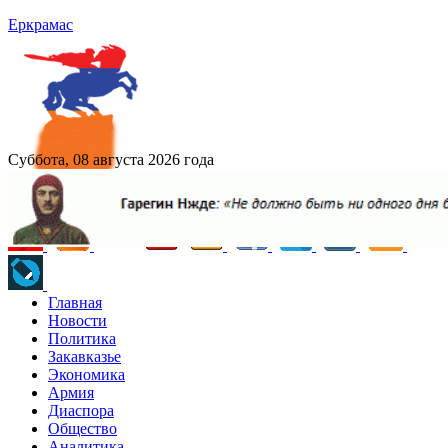
Еркрамас
Суббота, 08 августа 2026 года
Главная
Новости
Политика
Закавказье
Экономика
Армия
Диаспора
Общество
Аналитика