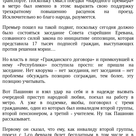
транспорте. Поскольку смысл поездки «народного премьера»
в метро был именно в этом: выразить свою поддержку
трехкратному повышению расценок на проезд.
Исключительно во благо народа, разумеется.
Премьер пошел на такой подвиг, поскольку сегодня должно
было состояться заседание Совета старейшин Еревана,
созванного силой закона по инициативе оппозиции, которая
представила 17 тысяч подписей граждан, выступающих
против решения мэрии…
Но власть в лице «Гражданского договора» и примкнувшей к
нему «Республики» поступила просто: не пришли на
заседание. Нет кворума – нет заседания, нет заседания – нет
проблемы обсуждать позицию сограждан, тем более, эту
позицию учитывать.
Вот Пашинян и взял удар на себя и в надежде вызвать
очередной приступ народной любви, поехал на работу в
метро. А уже в подземке, якобы, поговорил с тремя
гражданами, один из которых был инвалидом второй группы,
второй пенсионером, а третий - учителем. Ну так Пашинян
рассказывает.
Первому он сказал, что ему, как инвалиду второй группы,
проезд с 1-го февраля будет бесплатным в том числе и в