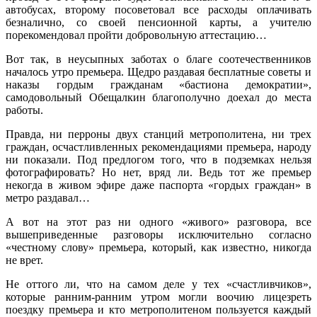
автобусах, второму посоветовал все расходы оплачивать
безналично, со своей пенсионной карты, а учителю
порекомендовал пройти добровольную аттестацию…
Вот так, в неусыпных заботах о благе соотечественников
началось утро премьера. Щедро раздавая бесплатные советы и
наказы гордым гражданам «бастиона демократии»,
самодовольный Обещалкин благополучно доехал до места
работы.
Правда, ни перроны двух станций метрополитена, ни трех
граждан, осчастливленных рекомендациями премьера, народу
ни показали. Под предлогом того, что в подземках нельзя
фотографировать? Но нет, вряд ли. Ведь тот же премьер
некогда в живом эфире даже паспорта «гордых граждан» в
метро раздавал…
А вот на этот раз ни одного «живого» разговора, все
вышеприведенные разговоры исключительно согласно
«честному слову» премьера, который, как известно, никогда
не врет.
Не оттого ли, что на самом деле у тех «счастливчиков»,
которые ранним-ранним утром могли воочию лицезреть
поездку премьера и кто метрополитеном пользуется каждый