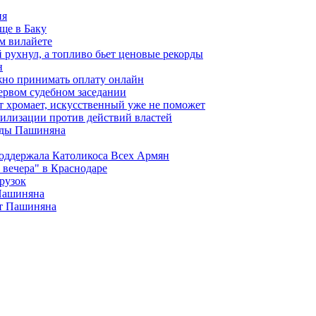
ия
ще в Баку
м вилайете
 рухнул, а топливо бьет ценовые рекорды
н
жно принимать оплату онлайн
ервом судебном заседании
т хромает, искусственный уже не поможет
илизации против действий властей
анды Пашиняна
поддержала Католикоса Всех Армян
вечера" в Краснодаре
рузок
 Пашиняна
от Пашиняна