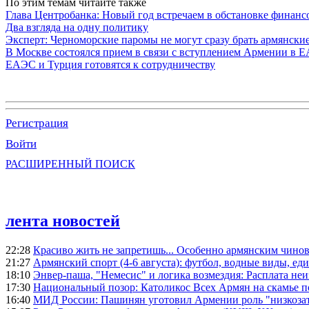
По этим темам читайте также
Глава Центробанка: Новый год встречаем в обстановке финанс
Два взгляда на одну политику
Эксперт: Черноморские паромы не могут сразу брать армянски
В Москве состоялся прием в связи с вступлением Армении в 
ЕАЭС и Турция готовятся к сотрудничеству
Регистрация
Войти
РАСШИРЕННЫЙ ПОИСК
лента новостей
22:28
Красиво жить не запретишь... Особенно армянским чино
21:27
Армянский спорт (4-6 августа): футбол, водные виды, еди
18:10
Энвер-паша, "Немесис" и логика возмездия: Расплата не
17:30
Национальный позор: Католикос Всех Армян на скамье 
16:40
МИД России: Пашинян уготовил Армении роль "низкозат