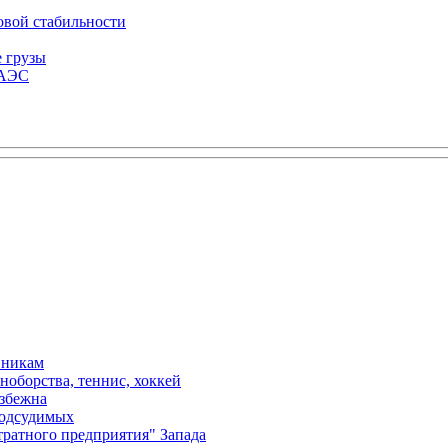
овой стабильности
е грузы
ЕАЭС
вникам
ноборства, теннис, хоккей
избежна
подсудимых
ратного предприятия" Запада