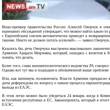
Вице-премьер правительства России Алексей Оверчук в оч
нынешних обсуждений утверждает, что можно найти какие-то р
с Европейским союзом автоматически приведет к возвращени
такими. Никто не должен питать иллюзий», — заявил Оверчук.
Казалось бы, речь Оверчука выстроена максимально лаконично
Армении Арарата Мирзояна, который, находясь с визитом в М
понять, что делать.
Более того, глава внешнеполитического ведомства РА говорил
Однако вот тут мы и подходим к обозначенной выше проблеме
Или, как минимум, половинчата. Власти Армении прекрасно зн
даты референдума по вопросу о начале процесса евроинтеграц
выхода из ЕАЭС.
В этом легко можно было убедиться 24 января, когда в Ком
вступления республики в ЕС. Законопроекта, который в итог
ЕАЭС.