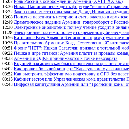
15:07
Роль России в освобождении Армении (XVIII–XX вв.)
13:36
Никол Пашинян переходит к формуле "вечного" правлен
13:22
Закон силы вместо силы закона: Давид Ишханян о судили
13:08
Попытка переписать историю и стать властью в армянско
12:49
Драматическое падение Армении: товарооборот с Россией
12:30
Электронные библиотеки: почему чтение уходит в онлай
11:28
Электронные платежи: почему современному бизнесу ва
10:56
Католикос Всех Армян и 6 епископов примут участие в п
10:36
Правительство Армении: Когда "естественный" интеллек
09:51
Фронт "НЕТ": Ишхан Сагателян призвал к тотальной моб
09:22
Пешка в игре титанов: Армения платит за провалы ком
08:38
Армения и ОДКБ приближаются к точке невозврата
08:05
Крупнейшая армянская благотворительная организация 
04:02
Как прошел большой концерт "Карасунские музыкальные 
03:52
Как выстроить эффективную подготовку к ОГЭ без перег
03:15
Кабинет застоя или Управленческая кома правительства
02:48
Цифровая капитуляция Армении или "Троянский конь" 