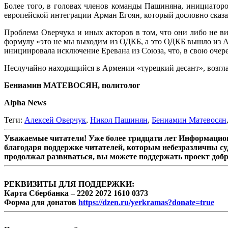
Более того, в головах членов команды Пашиняна, инициатор
европейской интеграции Арман Егоян, который дословно сказа
Проблема Оверчука и иных акторов в том, что они либо не в
формулу «это не мы выходим из ОДКБ, а это ОДКБ вышло из 
инициировала исключение Еревана из Союза, что, в свою очер
Неслучайно находящийся в Армении «турецкий десант», возгла
Бениамин МАТЕВОСЯН, политолог
Alpha News
Теги:
Алексей Оверчук
,
Никол Пашинян
,
Бениамин Матевосян
Уважаемые читатели! Уже более тридцати лет Информацион
благодаря поддержке читателей, которым небезразличны су
продолжал развиваться, вы можете поддержать проект доб
РЕКВИЗИТЫ ДЛЯ ПОДДЕРЖКИ:
Карта Сбербанка – 2202 2072 1610 0373
Форма для донатов
https://dzen.ru/yerkramas?donate=true