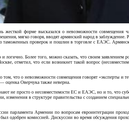
ень жесткой форме высказался о невозможности совмещения 
ешения, мягко говоря, вводят армянский народ в заблуждение.
ю таможенных проверок и пошлин в торговле с ЕАЭС. Армянская
 и логично. Более того, можно сказать, что своим заявлением
оскве, отметил, что если возникнет такой вопрос (несовмести
 о том, что о невозможности совмещения говорят «эксперты и те
 — оценка Оверчука также неверна.
ают не просто о несовместимости ЕС и ЕАЭС, но и то, что суб
ии, изменения в структуре правительства с созданием специальн
иссии парламента Армении по вопросам евроинтеграции проход
е был одобрен комиссией. Дискуссии во время обсуждения прохо