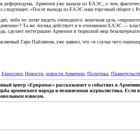
ов референдума, Армения уже вышла из ЕАЭС, о чем, фактическ
л следующее: «После выхода из ЕАЭС наш торговый оборот с Ро
идят, либо не хотят видеть очевидного: конечная цель «еврои
Армении»? Та же логика действует и в отношении ЕАЭС — власт
едь, сделает интеграцию Армении в тюркский мир безальтернати
вляемый Гаро Пайляном, уже заявил, что «в случае чего пшени
,
Евросоюз
,
Новости
,
новости Армении
,
Политика
,
Правительст
ный центр «Еркрамас» рассказывает о событиях в Армении,
дьба армянского народа и независимая журналистика. Если в
ровольным взносом.