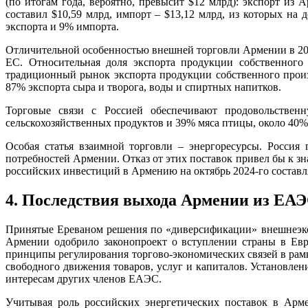
(по итогам года, вероятно, превысит $12 млрд): экспорт из
составил $10,59 млрд, импорт – $13,12 млрд, из которых на
экспорта и 9% импорта.
Отличительной особенностью внешней торговли Армении в 202
ЕС. Относительная доля экспорта продукции собственного
традиционный рынок экспорта продукции собственного произв
87% экспорта сыра и творога, воды и спиртных напитков.
Торговые связи с Россией обеспечивают продовольствен
сельскохозяйственных продуктов и 39% мяса птицы, около 40% 
Особая статья взаимной торговли – энергоресурсы. Россия
потребностей Армении. Отказ от этих поставок привел бы к 
российских инвестиций в Армению на октябрь 2024-го составля
4. Последствия выхода Армении из ЕА
Принятые Ереваном решения по «диверсификации» внешнеэкон
Армении одобрило законопроект о вступлении страны в Евр
принципы регулирования торгово-экономических связей в ра
свободного движения товаров, услуг и капиталов. Установлен
интересам других членов ЕАЭС.
Учитывая роль российских энергетических поставок в Ар