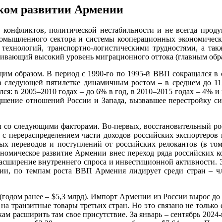
ском развитии Армении
х конфликтов, политической нестабильности и не всегда прод
 промышленного сектора и системы кооперационных экономичес
 технологий, транспортно-логистическими трудностями, а та
ливающий высокий уровень миграционного оттока (главным обр
им образом. В период с 1990-го по 1995-й ВВП сокращался в
 в следующей пятилетке динамичным ростом – в среднем до 11,
ся: в 2005–2010 годах – до 6% в год, в 2010–2015 годах – 4% и
дшение отношений России и Запада, вызвавшее перестройку сис
 со следующими факторами. Во-первых, восстановительный рост
н с перераспределением части доходов российских экспортеров
ых переводов и поступлений от российских релокантов (в то
экономическое развитие Армении внес переход ряда российских
сширение внутреннего спроса и инвестиционной активности. Эт
ии, по темпам роста ВВП Армения лидирует среди стран – чл
(годом ранее – $5,3 млрд). Импорт Армении из России вырос до 
я на транзитные товары третьих стран. Но это связано не толь
м расширить там свое присутствие. За январь – сентябрь 2024-