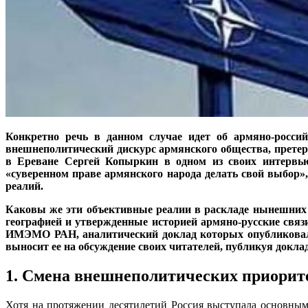
Конкретно речь в данном случае идет об армяно-росси
внешнеполитический дискурс армянского общества, претер
в Ереване Сергей Копыркин в одном из своих интервь
«суверенном праве армянского народа делать свой выбор»,
реалий.
Каковы же эти объективные реалии в раскладе нынешних 
географией и утвержденные историей армяно-русские связ
ИМЭМО РАН, аналитический доклад которых опубликовал 
выносит ее на обсуждение своих читателей, публикуя докла
1. Смена внешнеполитических приорит
Хотя на протяжении десятилетий Россия выступала основным