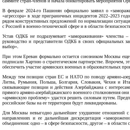
саммите стран-членов и начала бойкотировать мероприятия Ор
В феврале 2024-го Пашинян официально заявил о «заморажи
«агрессора» в ходе приграничных инцидентов 2022–2023 год
рядом конструктивных предложений по нормализации ситуации:
с Россией в военно-технической сфере и в области безопаснос
Устав ОДКБ не подразумевает «замораживания» членства – г
руководство и представители ОДКБ в своих официальных за
выбор».
При этом Ереван формально остается союзником Москвы еще 
подписали Хартию о стратегическом партнерстве. Впрочем, э
обеспечить участие армянских военных в образовательных прог
Между тем позиции стран ЕС и НАТО по поводу армяно-азерб
Литва, Румыния, Польша, Болгария, Словакия, Чехия и Ита
связывающие позиции и действия Азербайджана с интересам
прямого армяно-азербайджанского военного столкновения они 
«армянскую проблему» удастся решить силовым путем. Предп
российские базы на ее территории будут ликвидированы.
Для Москвы невыгодно дальнейшее ухудшение отношений с Е
направлениях и ее дальнейшая дискредитация «заморожен
объединения: одно – в сфере безопасности, другое – в области