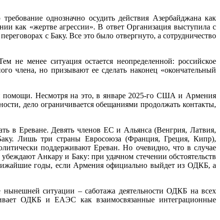
требование однозначно осудить действия Азербайджана как
ии как «жертве агрессии». В ответ Организация выступила с
реговорах с Баку. Все это было отвергнуто, а сотрудничество
Тем не менее ситуация остается неопределенной: российское
го члена, но призывают ее сделать наконец «окончательный
й помощи. Несмотря на это, в январе 2025-го США и Армения
ности, дело ограничивается обещаниями продолжать контакты,
ь в Ереване. Девять членов ЕС и Альянса (Венгрия, Латвия,
Баку. Лишь три страны Евросоюза (Франция, Греция, Кипр),
литически поддерживают Ереван. Но очевидно, что в случае
 убеждают Анкару и Баку: при удачном стечении обстоятельств
ближайшие годы, если Армения официально выйдет из ОДКБ, а
е нынешней ситуации – саботажа деятельности ОДКБ на всех
тривает ОДКБ и ЕАЭС как взаимосвязанные интеграционные