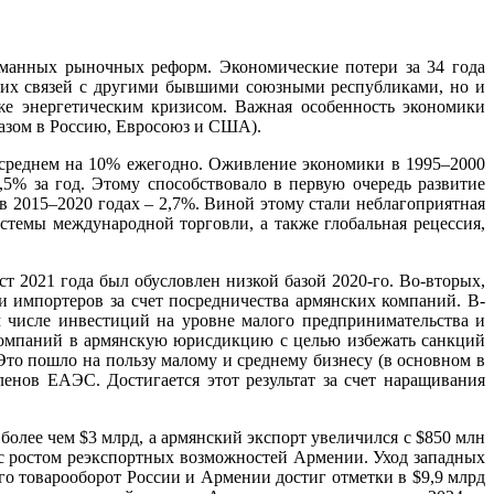
уманных рыночных реформ. Экономические потери за 34 года
ких связей с другими бывшими союзными республиками, но и
кже энергетическим кризисом. Важная особенность экономики
азом в Россию, Евросоюз и США).
 среднем на 10% ежегодно. Оживление экономики в 1995–2000
5% за год. Этому способствовало в первую очередь развитие
 в 2015–2020 годах – 2,7%. Виной этому стали неблагоприятная
темы международной торговли, а также глобальная рецессия,
 2021 года был обусловлен низкой базой 2020-го. Во-вторых,
 и импортеров за счет посредничества армянских компаний. В-
м числе инвестиций на уровне малого предпринимательства и
 компаний в армянскую юрисдикцию с целью избежать санкций
о пошло на пользу малому и среднему бизнесу (в основном в
енов ЕАЭС. Достигается этот результат за счет наращивания
более чем $3 млрд, а армянский экспорт увеличился с $850 млн
ко с ростом реэкспортных возможностей Армении. Уход западных
го товарооборот России и Армении достиг отметки в $9,9 млрд