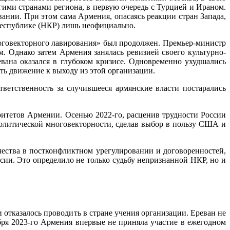
гими странами региона, в первую очередь с Турцией и Ираном.
вании. При этом сама Армения, опасаясь реакции стран Запада,
Республике (НКР) лишь неофициально.
оговекторного лавирования» был продолжен. Премьер-министр
 Однако затем Армения занялась ревизией своего культурно-
вана оказался в глубоком кризисе. Одновременно ухудшались
ь движение к выходу из этой организации.
ветственность за случившееся армянские власти постарались
тетов Армении. Осенью 2022-го, расценив трудности России
политической многовекторности, сделав выбор в пользу США и
чества в постконфликтном урегулировании и договоренностей,
сии. Это определило не только судьбу непризнанной НКР, но и
отказалось проводить в стране учения организации. Ереван не
ября 2023-го Армения впервые не приняла участие в ежегодном