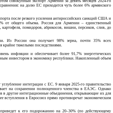
 этом совокупный экспорт Армении за девять месяцев 2024-го
 сравнения: на долю ЕС приходится чуть более 6% армянского
мпорта после резкого усиления антироссийских санкций США и
22% от общего объема. Россия для Армении – единственный
картофеля, помидоров, абрикосов, вишни, персиков, слив, до
нии. Из России она получает 98% зерна, почти 35% всех
тся крайне тяжелыми последствиями.
овень инфляции и обеспечивает более 91,7% энергетических
авным инвестором в экономику республики. Накопленный объем
глубление интеграции с ЕС. 9 января 2025-го правительство
ивает на сохранении полноценного членства в ЕАЭС. Однако
в в другие интеграционные объединения, открывающие их для
а ее вступления в Евросоюз прямо противоречат экономическим
 приведет к его подорожанию на 20–30% (по действующему