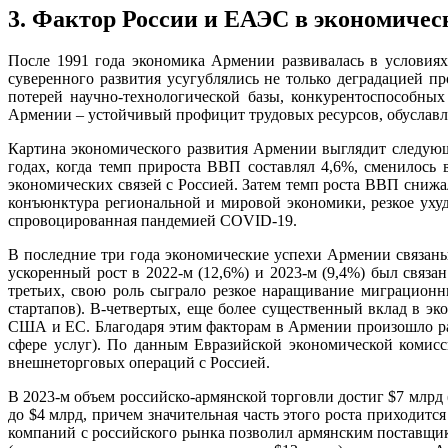
3. Фактор России и ЕАЭС в экономиче
После 1991 года экономика Армении развивалась в условия
суверенного развития усугублялись не только деградацией
потерей научно-технологической базы, конкурентоспособных
Армении – устойчивый профицит трудовых ресурсов, обуслав
Картина экономического развития Армении выглядит следующ
годах, когда темп прироста ВВП составлял 4,6%, сменилось
экономических связей с Россией. Затем темп роста ВВП снижал
конъюнктура региональной и мировой экономики, резкое уху
спровоцированная пандемией COVID-19.
В последние три года экономические успехи Армении связаны
ускоренный рост в 2022-м (12,6%) и 2023-м (9,4%) был связа
третьих, свою роль сыграло резкое наращивание миграционн
стартапов). В-четвертых, еще более существенный вклад в 
США и ЕС. Благодаря этим факторам в Армении произошло ра
сфере услуг). По данным Евразийской экономической комисс
внешнеторговых операций с Россией.
В 2023-м объем российско-армянской торговли достиг $7 млрд 
до $4 млрд, причем значительная часть этого роста приходитс
компаний с российского рынка позволил армянским поставщика