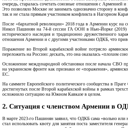
очередь, старалась сочетать союзные отношения с Арменией и
Это позволяло Москве не занимать однозначно сторону в конфл
так и не стала прямым участником конфликта в Нагорном Кар
После «бархатной революции» 2018 года в Армении курс на 
Никол Пашинян на 74-й сессии ГА ООН в Нью-Йорке (2019) н
исторического наследия и традиционно дружественного хара
отношения Армении и с другими участниками ОДКБ, что привел
Поражение во Второй карабахской войне потрясло армянское
переложить на Россию: дескать, это она оказалась «плохим со
Осложнение международной обстановки после начала СВО пр
на украинском фронте как признаки ее «поражения», армянск
ЕС.
На саммите Европейского политического сообщества в Праге 
достигнутых после Второй карабахской войны в рамках трехст
осложнило ситуацию на Южном Кавказе в целом.
2. Ситуация с членством Армении в О
В марте 2023-го Пашинян заявил, что ОДКБ сама «вольно или 
стал использовать квоту для занятия поста заместителя гене