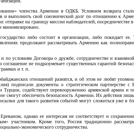
ганизации.
вании» членства Армении в ОДКБ. Условием возврата стало 
ов и выполнить свой союзнический долг по отношению к Армен
 отправке на границу миссии наблюдателей, посредничестве в пе
ти минимизировано.
осударство либо состоит в организации, либо покидает ее. 
явлениях продолжают рассматривать Армению как полноправно
и по условиям Договора о дружбе, сотрудничестве и взаимно
то соглашение не подразумевает существенных гарантий безопас
раммах и т. п.
айджанских отношений разнятся, и об этом не любят упоминат
лия) подписали документы о стратегическом партнерстве с 
и Турции, содействуют перевооружению армянской армии и по
не смогут обеспечить безопасность Армении. Их действия лишь
осылки для такого развития событий могут сложиться уже в 
реваном, однако ее интересам не соответствует и сохранени
ным» участником. Кроме того, Россия традиционно рассма
 социально-экономического сотрудничества.