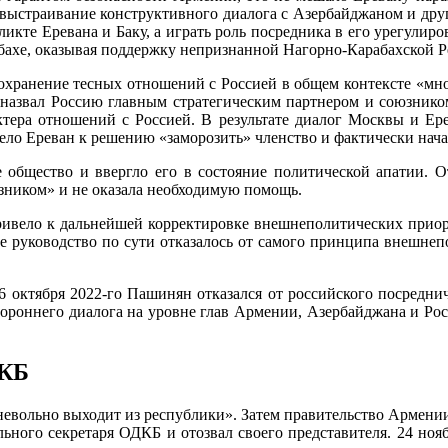
 выстраивание конструктивного диалога с Азербайджаном и дру
икте Еревана и Баку, а играть роль посредника в его урегулиро
абахе, оказывая поддержку непризнанной Нагорно-Карабахской 
сохранение тесных отношений с Россией в общем контексте «мн
азвал Россию главным стратегическим партнером и союзником.
ктера отношений с Россией. В результате диалог Москвы и Ере
о Ереван к решению «заморозить» членство и фактически начат
 общество и ввергло его в состояние политической апатии. От
юзником» и не оказала необходимую помощь.
ивело к дальнейшей корректировке внешнеполитических приори
ое руководство по сути отказалось от самого принципа внешне
6 октября 2022-го Пашинян отказался от российского посредни
ороннего диалога на уровне глав Армении, Азербайджана и Рос
ДКБ
невольно выходит из республики». Затем правительство Армении 
рального секретаря ОДКБ и отозвал своего представителя. 24 но