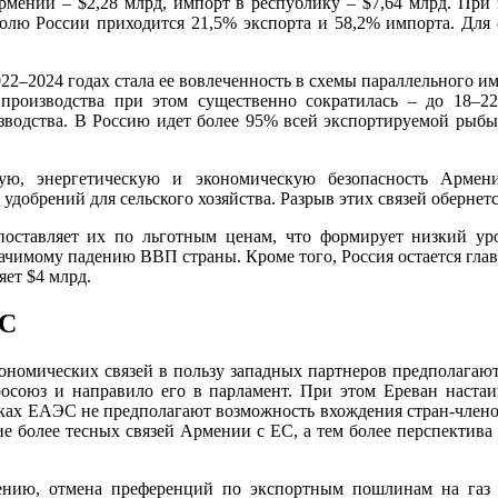
 Армении – $2,28 млрд, импорт в республику – $7,64 млрд. При
 долю России приходится 21,5% экспорта и 58,2% импорта. Для
2–2024 годах стала ее вовлеченность в схемы параллельного и
 производства при этом существенно сократилась – до 18–
одства. В Россию идет более 95% всей экспортируемой рыбы, 
ную, энергетическую и экономическую безопасность Арме
удобрений для сельского хозяйства. Разрыв этих связей оберне
 поставляет их по льготным ценам, что формирует низкий ур
значимому падению ВВП страны. Кроме того, Россия остается гл
ет $4 млрд.
ЭС
омических связей в пользу западных партнеров предполагают у
осоюз и направило его в парламент. При этом Ереван наста
мках ЕАЭС не предполагают возможность вхождения стран-члено
ие более тесных связей Армении с ЕС, а тем более перспектив
мению, отмена преференций по экспортным пошлинам на газ