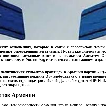
йских отношениях, которые в связи с европейской темой
певают определенный негативизм. Пусть даже дипломатическ
ю повторил сделанные ранее вице-премьером Алексеем 
 к которому в России будут относиться с пониманием и даже
политических кульбитов правящей в Армении партии «ГД»
и, выработанные веками? Эту злободневную в плане внешн
на своих страницах российский Деловой журнал «ПРОФИЛЬ
д без сокращений.
етов Армении
 гарантом безопасности Армении, это не мешало Еревану нар