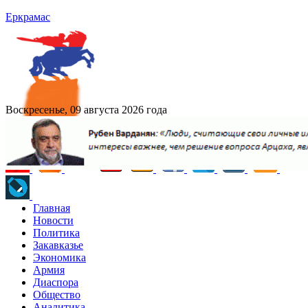
Еркрамас
Воскресенье, 09 августа 2026 года
Главная
Новости
Политика
Закавказье
Экономика
Армия
Диаспора
Общество
Аналитика