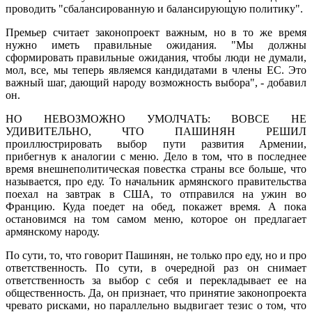
проводить "сбалансированную и балансирующую политику".
Премьер считает законопроект важным, но в то же время
нужно иметь правильные ожидания. "Мы должны
сформировать правильные ожидания, чтобы люди не думали,
мол, все, мы теперь являемся кандидатами в члены ЕС. Это
важный шаг, дающий народу возможность выбора", - добавил
он.
НО НЕВОЗМОЖНО УМОЛЧАТЬ: ВОВСЕ НЕ
УДИВИТЕЛЬНО, ЧТО ПАШИНЯН РЕШИЛ
проиллюстрировать выбор пути развития Армении,
прибегнув к аналогии с меню. Дело в том, что в последнее
время внешнеполитическая повестка страны все больше, что
называется, про еду. То начальник армянского правительства
поехал на завтрак в США, то отправился на ужин во
Францию. Куда поедет на обед, покажет время. А пока
остановимся на том самом меню, которое он предлагает
армянскому народу.
По сути, то, что говорит Пашинян, не только про еду, но и про
ответственность. По сути, в очередной раз он снимает
ответственность за выбор с себя и перекладывает ее на
общественность. Да, он признает, что принятие законопроекта
чревато рисками, но параллельно выдвигает тезис о том, что