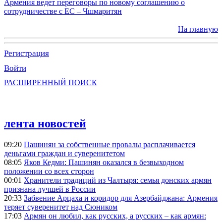
Армения ведет переговоры по новому соглашению о
сотрудничестве с ЕС – Чшмаритян
На главную
Регистрация
Войти
РАСШИРЕННЫЙ ПОИСК
лента новостей
09:20
Пашинян за собственные провалы расплачивается
деньгами граждан и суверенитетом
08:05
Яков Кедми: Пашинян оказался в безвыходном
положении со всех сторон
00:01
Хранители традиций из Чалтыря: семья донских армян
признана лучшей в России
20:33
Забвение Арцаха и коридор для Азербайджана: Армения
теряет суверенитет над Сюником
17:03
Армян он любил, как русских, а русских – как армян: