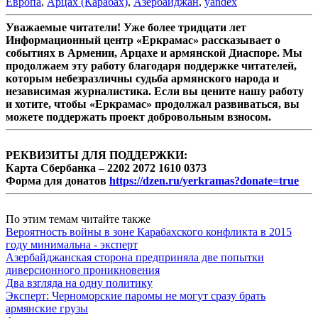
Европа
,
Арцах (Карабах)
,
Азербайджан
,
yandex
Уважаемые читатели! Уже более тридцати лет
Информационный центр «Еркрамас» рассказывает о
событиях в Армении, Арцахе и армянской Диаспоре. Мы
продолжаем эту работу благодаря поддержке читателей,
которым небезразличны судьба армянского народа и
независимая журналистика. Если вы цените нашу работу
и хотите, чтобы «Еркрамас» продолжал развиваться, вы
можете поддержать проект добровольным взносом.
РЕКВИЗИТЫ ДЛЯ ПОДДЕРЖКИ:
Карта Сбербанка – 2202 2072 1610 0373
Форма для донатов
https://dzen.ru/yerkramas?donate=true
По этим темам читайте также
Вероятность войны в зоне Карабахского конфликта в 2015
году минимальна - эксперт
Азербайджанская сторона предприняла две попытки
диверсионного проникновения
Два взгляда на одну политику
Эксперт: Черноморские паромы не могут сразу брать
армянские грузы