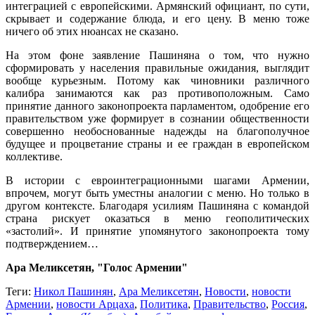
интеграцией с европейскими. Армянский официант, по сути,
скрывает и содержание блюда, и его цену. В меню тоже
ничего об этих нюансах не сказано.
На этом фоне заявление Пашиняна о том, что нужно
сформировать у населения правильные ожидания, выглядит
вообще курьезным. Потому как чиновники различного
калибра занимаются как раз противоположным. Само
принятие данного законопроекта парламентом, одобрение его
правительством уже формирует в сознании общественности
совершенно необоснованные надежды на благополучное
будущее и процветание страны и ее граждан в европейском
коллективе.
В истории с евроинтеграционными шагами Армении,
впрочем, могут быть уместны аналогии с меню. Но только в
другом контексте. Благодаря усилиям Пашиняна с командой
страна рискует оказаться в меню геополитических
«застолий». И принятие упомянутого законопроекта тому
подтверждением…
Ара Меликсетян, "Голос Армении"
Теги:
Никол Пашинян
,
Ара Меликсетян
,
Новости
,
новости
Армении
,
новости Арцаха
,
Политика
,
Правительство
,
Россия
,