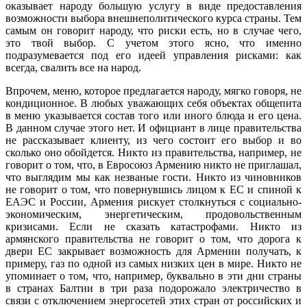
оказывает народу большую услугу в виде предоставления
возможности выбора внешнеполитического курса страны. Тем
самым он говорит народу, что риски есть, но в случае чего,
это твой выбор. С учетом этого ясно, что именно
подразумевается под его идеей управления рисками: как
всегда, свалить все на народ.
Впрочем, меню, которое предлагается народу, мягко говоря, не
кондиционное. В любых уважающих себя объектах общепита
в меню указывается состав того или иного блюда и его цена.
В данном случае этого нет. И официант в лице правительства
не рассказывает клиенту, из чего состоит его выбор и во
сколько оно обойдется. Никто из правительства, например, не
говорит о том, что, в Евросоюз Армению никто не приглашал,
что выглядим мы как незваные гости. Никто из чиновников
не говорит о том, что повернувшись лицом к ЕС и спиной к
ЕАЭС и России, Армения рискует столкнуться с социально-
экономическим, энергетическим, продовольственным
кризисами. Если не сказать катастрофами. Никто из
армянского правительства не говорит о том, что дорога к
двери ЕС закрывает возможность для Армении получать, к
примеру, газ по одной из самых низких цен в мире. Никто не
упоминает о том, что, например, буквально в эти дни страны
в странах Балтии в три раза подорожало электричество в
связи с отключением энергосетей этих стран от российских и