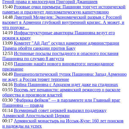
Гений права и милосердия Григорий Джаншиев
15:40
Розовые очки премьера: Пашинян торгует исторической
памятью и празднует дипломатическую капитуляцию
14:48
Дмитрий Медведев: Экономический разрыв с Россией
вызовет в Армении глубокий внутренний кризис. А может, и
что похуже…
14:19
Инфраструктурные авантюры Пашиняна ведут его
режим к краху
13:09
Комитет "Ай Дат" осудил намерение администрации
Трампа обойти санкции против Баку
12:53
Истинные посылы постыдного и опасного послания
Пашиняна по случаю 8 августа
12:03
Пашинян нашёл нового виноватого: неожиданное
признание
04:49
Внешнеполитический тупик Пашиняна: Запад Армению
не ждет, а Россия теряет терпение
04:16
Война Пашиняна с Арцахом идет даже на стадионах
03:55
Восемь лет ненависти: армянский режиссер о расколе
общества и произволе властей
03:30
"Фабрика фейков" — в парламенте или Главный враг
Пашиняна — правда
01:14
Всемирный совет церквей выразил поддержку
Армянской Апостольской Церкви
00:17
Армянский монастырь на Иссык-Куле: 160 лет поисков
и надежды на успех