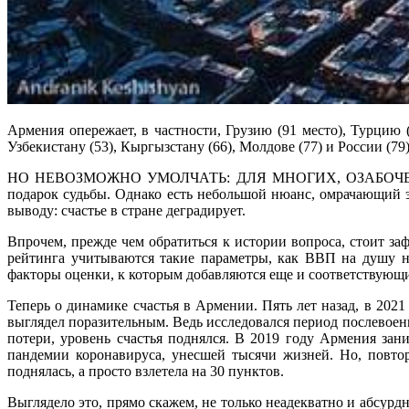
Армения опережает, в частности, Грузию (91 место), Турцию (9
Узбекистану (53), Кыргызстану (66), Молдове (77) и России (79)
НО НЕВОЗМОЖНО УМОЛЧАТЬ: ДЛЯ МНОГИХ, ОЗАБОЧЕННЫХ
подарок судьбы. Однако есть небольшой нюанс, омрачающий 
выводу: счастье в стране деградирует.
Впрочем, прежде чем обратиться к истории вопроса, стоит за
рейтинга учитываются такие параметры, как ВВП на душу н
факторы оценки, к которым добавляются еще и соответствующ
Теперь о динамике счастья в Армении. Пять лет назад, в 2021
выглядел поразительным. Ведь исследовался период послевоенн
потери, уровень счастья поднялся. В 2019 году Армения зан
пандемии коронавируса, унесшей тысячи жизней. Но, повтор
поднялась, а просто взлетела на 30 пунктов.
Выглядело это, прямо скажем, не только неадекватно и абсурдн