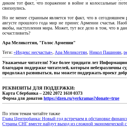
диким тот факт, что поражение в войне и колоссальные пот
свихнулись.
Но не менее странным является тот факт, что в сегодняшнем 
августе прошлого года мир не принес Армении счастья. Наобо
якобы, наступления мира. Может, тут все дело в том, что в д
осчастливить?
Ара Меликсетян, "Голос Армении"
Теги:
«Индекс несчастья»
,
Ара Меликсетян
,
Никол Пашинян
,
р
Уважаемые читатели! Уже более тридцати лет Информацион
благодаря поддержке читателей, которым небезразличны су
продолжал развиваться, вы можете поддержать проект доб
РЕКВИЗИТЫ ДЛЯ ПОДДЕРЖКИ:
Карта Сбербанка – 2202 2072 1610 0373
Форма для донатов
https://dzen.ru/yerkramas?donate=true
По этим темам читайте также
Глава Центробанка: Новый год встречаем в обстановке финанс
Страны СНГ вместе найдут выход из сложной экономической с