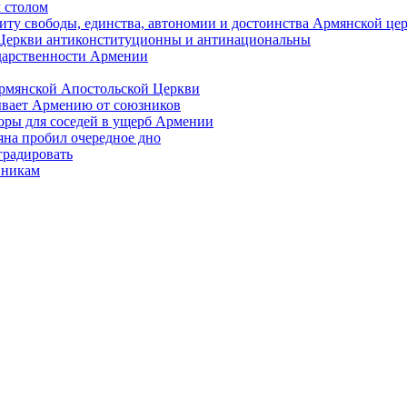
 столом
иту свободы, единства, автономии и достоинства Армянской це
Церкви антиконституционны и антинациональны
ударственности Армении
Армянской Апостольской Церкви
ывает Армению от союзников
оры для соседей в ущерб Армении
яна пробил очередное дно
градировать
вникам