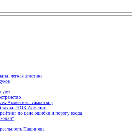
аты, легкая атлетика
жуков
а уют
остранство
сех Армян взял самоотвод
ий захват НОК Армении
 рейтинг по цене ошибки и порогу входа
"хопан"
 реальность Пашиняна