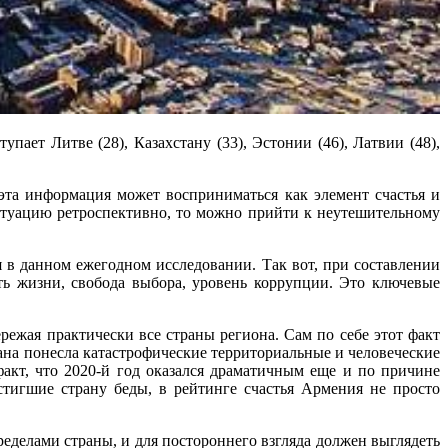
упает Литве (28), Казахстану (33), Эстонии (46), Латвии (48),
мация может восприниматься как элемент счастья и
итуацию ретроспективно, то можно прийти к неутешительному
я в данном ежегодном исследовании. Так вот, при составлении
ь жизни, свобода выбора, уровень коррупции. Это ключевые
ережая практически все страны региона. Сам по себе этот факт
рана понесла катастрофические территориальные и человеческие
факт, что 2020-й год оказался драматичным еще и по причине
стигшие страну беды, в рейтинге счастья Армения не просто
пределами страны, и для постороннего взгляда должен выглядеть