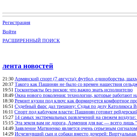
Регистрация
Войти
РАСШИРЕННЫЙ ПОИСК
лента новостей
21:30
Армянский спорт (7 августа): футбол, единоборства, шахм
20:37
Такого как Пашинян не было со времен нашествия сельд
19:51
Госконтракты без рисков: что важно знать исполнителю
18:49
Окна нового поколения: технологии, которые работают н
18:30
Ремонт кухни под ключ: как формируется комфортное пр
16:51
Судебный фарс дал трещину: Судья по делу Католикоса В
16:11
Спорт под каблуком власти: Пашинян готовит рейдерск
15:27
14 самых экстремальных развлечений на свежем воздухе:
15:15
Эта земля вам не дорога, Армения для вас — всего лишь 
14:49
Заявление Матвиенко является очень серьезным сигналом
14:29
Исчезнувший сын и собаки вместо дочерей: Виртуальная