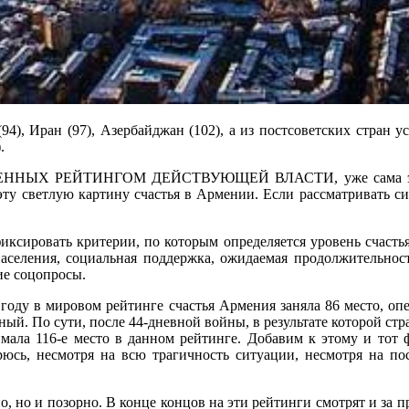
4), Иран (97), Азербайджан (102), а из постсоветских стран уст
.
 РЕЙТИНГОМ ДЕЙСТВУЮЩЕЙ ВЛАСТИ, уже сама эта инфор
эту светлую картину счастья в Армении. Если рассматривать с
фиксировать критерии, по которым определяется уровень счасть
аселения, социальная поддержка, ожидаемая продолжительност
ие соцопросы.
 году в мировом рейтинге счастья Армения заняла 86 место, оп
ый. По сути, после 44-дневной войны, в результате которой ст
имала 116-е место в данном рейтинге. Добавим к этому и тот 
юсь, несмотря на всю трагичность ситуации, несмотря на по
о, но и позорно. В конце концов на эти рейтинги смотрят и за 