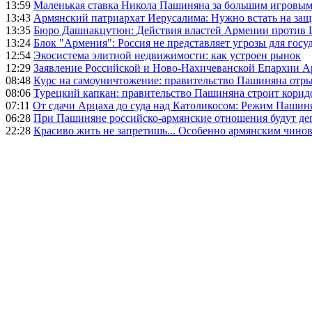
13:59
Маленькая ставка Никола Пашиняна за большим игровым
13:43
Армянский патриархат Иерусалима: Нужно встать на защ
13:35
Бюро Дашнакцутюн: Действия властей Армении против 
13:24
Блок "Армения": Россия не представляет угрозы для гос
12:54
Экосистема элитной недвижимости: как устроен рынок
12:29
Заявление Российской и Ново-Нахичеванской Епархии 
08:48
Курс на самоуничтожение: правительство Пашиняна отр
08:06
Турецкий капкан: правительство Пашиняна строит корид
07:11
От сдачи Арцаха до суда над Католикосом: Режим Пашин
06:28
При Пашиняне российско-армянские отношения будут де
22:28
Красиво жить не запретишь... Особенно армянским чино