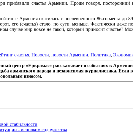
ери прибавили счастья Армении. Проще говоря, посторонний 
рейтинге Армения скатилась с послевоенного 86-го места до 8
рот, его (счастья) стало, по сути, меньше. Фактически даже 
анном случае мир вовсе не такой, который приносит счастье? М
ейтинг счастья
,
Новости
,
новости Армении
,
Политика
,
Экономи
ный центр «Еркрамас» рассказывает о событиях в Армении,
дьба армянского народа и независимая журналистика. Если в
ровольным взносом.
овой стабильности
итуации - исполком содружества