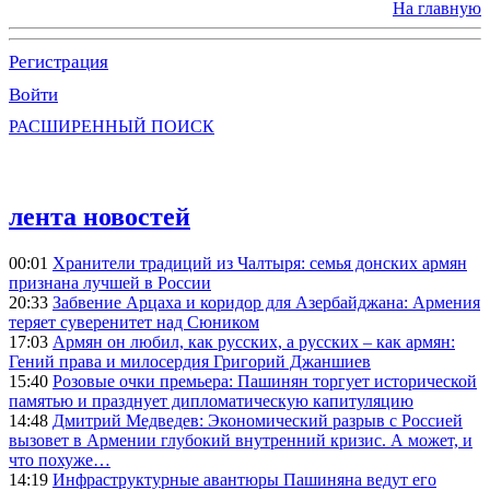
На главную
Регистрация
Войти
РАСШИРЕННЫЙ ПОИСК
лента новостей
00:01
Хранители традиций из Чалтыря: семья донских армян
признана лучшей в России
20:33
Забвение Арцаха и коридор для Азербайджана: Армения
теряет суверенитет над Сюником
17:03
Армян он любил, как русских, а русских – как армян:
Гений права и милосердия Григорий Джаншиев
15:40
Розовые очки премьера: Пашинян торгует исторической
памятью и празднует дипломатическую капитуляцию
14:48
Дмитрий Медведев: Экономический разрыв с Россией
вызовет в Армении глубокий внутренний кризис. А может, и
что похуже…
14:19
Инфраструктурные авантюры Пашиняна ведут его