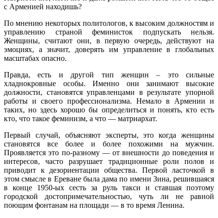
с Арменией находишь?
По мнению некоторых политологов, к высоким должностям и
управлению страной феминисток подпускать нельзя.
Женщины, считают они, в первую очередь, действуют на
эмоциях, а значит, доверять им управление в глобальных
масштабах опасно.
Правда, есть и другой тип женщин – это сильные
хладнокровные особы. Именно они занимают высокие
должности, становятся управленцами в результате упорной
работы и своего профессионализма. Немало в Армении и
таких, но здесь хорошо бы определиться и понять, кто есть
кто, что такое феминизм, а что — матриархат.
Первый случай, объясняют эксперты, это когда женщины
становятся все более и более похожими на мужчин.
Проявляется это по-разному — от внешности до поведения и
интересов, часто разрушает традиционные роли полов и
приводит к дезориентации общества. Первой ласточкой в
этом смысле в Ереване была дама по имени Зина, решившаяся
в конце 1950-ых сесть за руль такси и ставшая поэтому
городской достопримечательностью, чуть ли не равной
поющим фонтанам на площади — в то время Ленина.