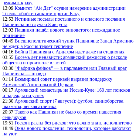
режим к краху
13:09
Комитет "Ай Дат" осудил намерение администрации
Трампа обойти санкции против Баку
12:53
Истинные посылы постыдного и опасного послания
Пашиняна по случаю 8 августа
12:03
Пашинян нашёл нового виноватого: неожиданное
признание
04:49
Внешнеполитический тупик Пашиняна: Запад Армению
не ждет, а Россия теряет терпение
04:16
Война Пашиняна с Арцахом идет даже на стадионах
03:55
Восемь лет ненависти: армянский режиссер о расколе
общества и произволе властей
03:30
"Фабрика фейков" — в парламенте или Главный враг
Пашиняна — правда
01:14
Всемирный совет церквей выразил поддержку
Армянской Апостольской Церкви
00:17
Армянский монастырь на Иссык-Куле: 160 лет поисков
и надежды на успех
21:30
Армянский спорт (7 августа): футбол, единоборства,
шахматы, легкая атлетика
20:37
Такого как Пашинян не было со времен нашествия
сельджуков
19:51
Госконтракты без рисков: что важно знать исполнителю
18:49
Окна нового поколения: технологии, которые работают
на уют