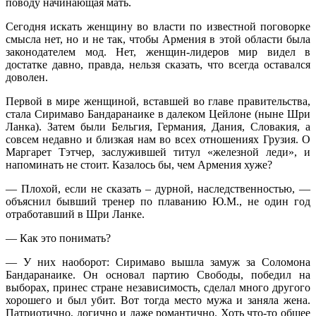
поводу начинающая мать.
Сегодня искать женщину во власти по известной поговорке
смысла нет, но и не так, чтобы Армения в этой области была
законодателем мод. Нет, женщин-лидеров мир видел в
достатке давно, правда, нельзя сказать, что всегда оставался
доволен.
Первой в мире женщиной, вставшей во главе правительства,
стала Сиримаво Бандаранаике в далеком Цейлоне (ныне Шри
Ланка). Затем были Бельгия, Германия, Дания, Словакия, а
совсем недавно и близкая нам во всех отношениях Грузия. О
Маргарет Тэтчер, заслужившей титул «железной леди», и
напоминать не стоит. Казалось бы, чем Армения хуже?
— Плохой, если не сказать – дурной, наследственностью, —
объяснил бывший тренер по плаванию Ю.М., не один год
отработавший в Шри Ланке.
— Как это понимать?
— У них наоборот: Сиримаво вышла замуж за Соломона
Бандаранаике. Он основал партию Свободы, победил на
выборах, принес стране независимость, сделал много другого
хорошего и был убит. Вот тогда место мужа и заняла жена.
Патриотично, логично и даже романтично. Хоть что-то общее