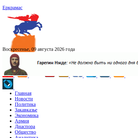
Еркрамас
Воскресенье, 09 августа 2026 года
Главная
Новости
Политика
Закавказье
Экономика
Армия
Диаспора
Общество
Аналитика