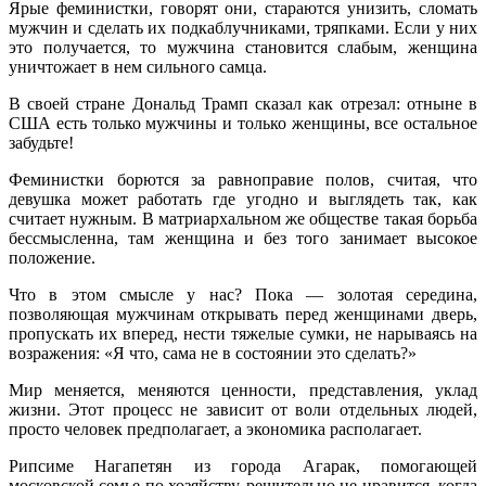
Ярые феминистки, говорят они, стараются унизить, сломать
мужчин и сделать их подкаблучниками, тряпками. Если у них
это получается, то мужчина становится слабым, женщина
уничтожает в нем сильного самца.
В своей стране Дональд Трамп сказал как отрезал: отныне в
США есть только мужчины и только женщины, все остальное
забудьте!
Феминистки борются за равноправие полов, считая, что
девушка может работать где угодно и выглядеть так, как
считает нужным. В матриархальном же обществе такая борьба
бессмысленна, там женщина и без того занимает высокое
положение.
Что в этом смысле у нас? Пока — золотая середина,
позволяющая мужчинам открывать перед женщинами дверь,
пропускать их вперед, нести тяжелые сумки, не нарываясь на
возражения: «Я что, сама не в состоянии это сделать?»
Мир меняется, меняются ценности, представления, уклад
жизни. Этот процесс не зависит от воли отдельных людей,
просто человек предполагает, а экономика располагает.
Рипсиме Нагапетян из города Агарак, помогающей
московской семье по хозяйству, решительно не нравится, когда