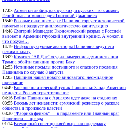
17:03
Армян он любил, как русских, а русских – как армян:
Гений права и милосердия Григорий Джаншиев
15:40
Розовые очки премьера: Пашинян торгует исторической
памятью и празднует дипломатическую капитуляцию
14:48
Дмитрий Медведев: Экономический разрыв с Россией
вызовет в Армении глубокий внутренний кризис. А может, и
что похуже…
14:19
Инфраструктурные авантюры Пашиняна ведут его
режим к краху
13:09
Комитет "Ай Дат" осудил намерение администрации
Трампа обойти санкции против Баку
12:53
Истинные посылы постыдного и опасного послания
Пашиняна по случаю 8 августа
12:03
Пашинян нашёл нового виноватого: неожиданное
признание
04:49
Внешнеполитический тупик Пашиняна: Запад Армению
не ждет, а Россия теряет терпение
04:16
Война Пашиняна с Арцахом идет даже на стадионах
03:55
Восемь лет ненависти: армянский режиссер о расколе
общества и произволе властей
03:30
"Фабрика фейков" — в парламенте или Главный враг
Пашиняна — правда
01:14
Всемирный совет церквей выразил поддержку