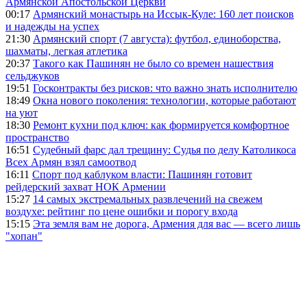
Армянской Апостольской Церкви
00:17
Армянский монастырь на Иссык-Куле: 160 лет поисков
и надежды на успех
21:30
Армянский спорт (7 августа): футбол, единоборства,
шахматы, легкая атлетика
20:37
Такого как Пашинян не было со времен нашествия
сельджуков
19:51
Госконтракты без рисков: что важно знать исполнителю
18:49
Окна нового поколения: технологии, которые работают
на уют
18:30
Ремонт кухни под ключ: как формируется комфортное
пространство
16:51
Судебный фарс дал трещину: Судья по делу Католикоса
Всех Армян взял самоотвод
16:11
Спорт под каблуком власти: Пашинян готовит
рейдерский захват НОК Армении
15:27
14 самых экстремальных развлечений на свежем
воздухе: рейтинг по цене ошибки и порогу входа
15:15
Эта земля вам не дорога, Армения для вас — всего лишь
"хопан"