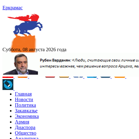
Еркрамас
Суббота, 08 августа 2026 года
Главная
Новости
Политика
Закавказье
Экономика
Армия
Диаспора
Общество
Аналитика