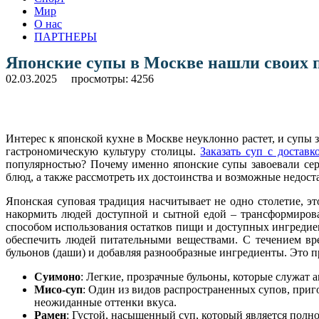
Мир
О нас
ПАРТНЕРЫ
Японские супы в Москве нашли своих 
02.03.2025
просмотры: 4256
Интерес к японской кухне в Москве неуклонно растет, и супы
гастрономическую культуру столицы.
Заказать суп с доставк
популярностью? Почему именно японские супы завоевали сер
блюд, а также рассмотреть их достоинства и возможные недост
Японская суповая традиция насчитывает не одно столетие, э
накормить людей доступной и сытной едой – трансформиров
способом использования остатков пищи и доступных ингредиен
обеспечить людей питательными веществами. С течением вр
бульонов (даши) и добавляя разнообразные ингредиенты. Это 
Суимоно
: Легкие, прозрачные бульоны, которые служат
Мисо-суп
: Один из видов распространенных супов, приг
неожиданные оттенки вкуса.
Рамен
: Густой, насыщенный суп, который является полн