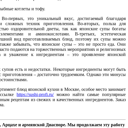
рыбные котлеты и тофу.
Во-первых, это уникальный вкус, достигаемый благодаря
и сложных техник приготовления. Во-вторых, польза для
тью оздоровительной диеты, так как японские супы богаты
лементами и аминокислотами. В-третьих, эстетическая
нешний вид приготавливаемых блюд, поэтому их супы можно
также забывать, что японские супы – это не просто еда. Они
часто подаются на торжественных мероприятиях и религиозных
па и уважение к ингредиентам – это проявление японской
х супов есть и недостатки. Некоторые ингредиенты могут быть
с приготовления – достаточно трудоемким. Однако эти минусы
остоинствами.
тимент блюд японской кухни в Москве, особое место занимает
 ссылке
https://sushi-profi.ru/
можно найти самые популярные
ным рецептам из свежих и качественных ингредиентов. Заказ
ма.
 Арцахе и армянской Диаспоре. Мы продолжаем эту работу