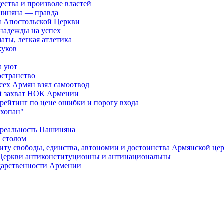
ества и произволе властей
шиняна — правда
й Апостольской Церкви
 надежды на успех
аты, легкая атлетика
жуков
а уют
остранство
сех Армян взял самоотвод
ий захват НОК Армении
 рейтинг по цене ошибки и порогу входа
"хопан"
 реальность Пашиняна
 столом
иту свободы, единства, автономии и достоинства Армянской це
Церкви антиконституционны и антинациональны
ударственности Армении