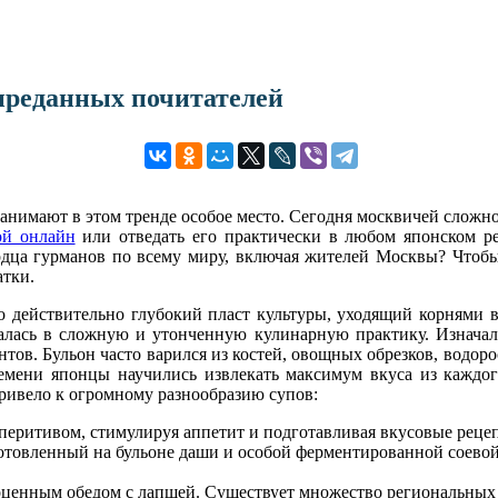
преданных почитателей
 занимают в этом тренде особое место. Сегодня москвичей сложн
ой онлайн
или отведать его практически в любом японском р
дца гурманов по всему миру, включая жителей Москвы? Чтобы п
атки.
то действительно глубокий пласт культуры, уходящий корнями в
алась в сложную и утонченную кулинарную практику. Изначаль
тов. Бульон часто варился из костей, овощных обрезков, водо
емени японцы научились извлекать максимум вкуса из каждог
привело к огромному разнообразию супов:
 аперитивом, стимулируя аппетит и подготавливая вкусовые рец
отовленный на бульоне даши и особой ферментированной соевой 
оценным обедом с лапшей. Существует множество региональных 