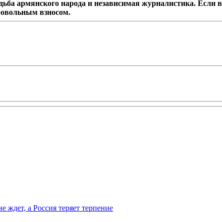
дьба армянского народа и независимая журналистика. Если в
ровольным взносом.
ждет, а Россия теряет терпение