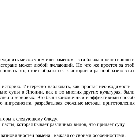
о удивить мисо-супом или раменом – эти блюда прочно вошли в
есторане может любой желающий. Но что же кроется за этой
онять это, стоит обратиться к истории и разнообразию этих
 историю. Интересно наблюдать, как простая необходимость –
но супы в Японии, как и во многих других культурах, были
рослей и зерновых. Это был экономичный и эффективный способ
о ингредиента, разрабатывая сложные методы приготовления
епторы к следующему блюду.
пасты, которая бывает различных видов, что придает супу
разновидностей рамена - каждая со своими особенностями.