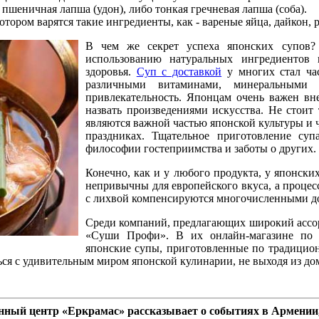
 пшеничная лапша (удон), либо тонкая гречневая лапша (соба).
отором варятся такие ингредиенты, как - вареные яйца, дайкон, 
В чем же секрет успеха японских супов? 
использованию натуральных ингредиентов 
здоровья.
Суп с доставкой
у многих стал час
различными витаминами, минеральными э
привлекательность. Японцам очень важен в
назвать произведениями искусства. Не стоит 
являются важной частью японской культуры и 
праздниках. Тщательное приготовление су
философии гостеприимства и заботы о других.
Конечно, как и у любого продукта, у японски
непривычны для европейского вкуса, а процес
с лихвой компенсируются многочисленными д
Среди компаний, предлагающих широкий ассор
«Суши Профи». В их онлайн-магазине по
японские супы, приготовленные по традицион
ся с удивительным миром японской кулинарии, не выходя из до
ный центр «Еркрамас» рассказывает о событиях в Армении,