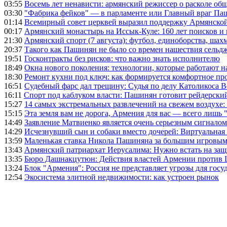
03:55
Восемь лет ненависти: армянский режиссер о расколе общ
03:30
"Фабрика фейков" — в парламенте или Главный враг Па
01:14
Всемирный совет церквей выразил поддержку Армянско
00:17
Армянский монастырь на Иссык-Куле: 160 лет поисков и
21:30
Армянский спорт (7 августа): футбол, единоборства, шахм
20:37
Такого как Пашинян не было со времен нашествия сельд
19:51
Госконтракты без рисков: что важно знать исполнителю
18:49
Окна нового поколения: технологии, которые работают н
18:30
Ремонт кухни под ключ: как формируется комфортное пр
16:51
Судебный фарс дал трещину: Судья по делу Католикоса В
16:11
Спорт под каблуком власти: Пашинян готовит рейдерск
15:27
14 самых экстремальных развлечений на свежем воздухе:
15:15
Эта земля вам не дорога, Армения для вас — всего лишь 
14:49
Заявление Матвиенко является очень серьезным сигналом
14:29
Исчезнувший сын и собаки вместо дочерей: Виртуальная
13:59
Маленькая ставка Никола Пашиняна за большим игровым
13:43
Армянский патриархат Иерусалима: Нужно встать на защ
13:35
Бюро Дашнакцутюн: Действия властей Армении против 
13:24
Блок "Армения": Россия не представляет угрозы для гос
12:54
Экосистема элитной недвижимости: как устроен рынок