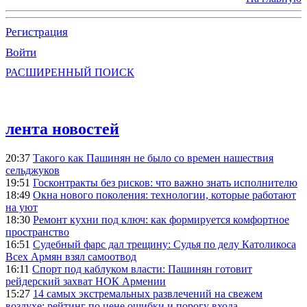
Регистрация
Войти
РАСШИРЕННЫЙ ПОИСК
лента новостей
20:37
Такого как Пашинян не было со времен нашествия
сельджуков
19:51
Госконтракты без рисков: что важно знать исполнителю
18:49
Окна нового поколения: технологии, которые работают
на уют
18:30
Ремонт кухни под ключ: как формируется комфортное
пространство
16:51
Судебный фарс дал трещину: Судья по делу Католикоса
Всех Армян взял самоотвод
16:11
Спорт под каблуком власти: Пашинян готовит
рейдерский захват НОК Армении
15:27
14 самых экстремальных развлечений на свежем
воздухе: рейтинг по цене ошибки и порогу входа