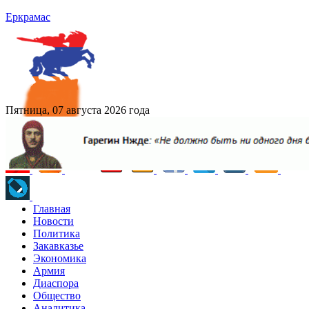
Еркрамас
Пятница, 07 августа 2026 года
Главная
Новости
Политика
Закавказье
Экономика
Армия
Диаспора
Общество
Аналитика