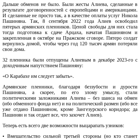
Дальше обменов не было. Были жесты Алиева, сделанные в
результате договоренностей с европейцами и американцами.
И сделанные не просто так, а в качестве оплаты услуг Никола
Пашиняна. Так, 8 сентября 2022 года Алиев освободил
пятерых армянских пленников. Ценой свободы для них стала
тогда подготовка к сдаче Арцаха, начатая Пашиняном и
закрепленная в октябре на Пражском сговоре. Пятеро солдат
вернулись домой, чтобы через год 120 тысяч армян потеряли
свои дома.
32 пленника были отпущены Алиевым в декабре 2023-го с
доходчивым напутствием Пашиняну:
«О Карабахе им следует забыть».
Армянские пленники, благодаря беззубости и дурости
Пашиняна, а скорее, по его злому умыслу, стали
политическими заложниками Алиева – без шанса на обмен
(ибо обменного фонда нет) и на политический размен (ибо все
уже отдано Пашиняном, кроме Зангезурского коридора; да
Пашинян и так отдает все, что захочет Алиев).
Теперь есть всего две возможности выцарапать узников:
• Вмешательство сильной третьей стороны (но кто станет