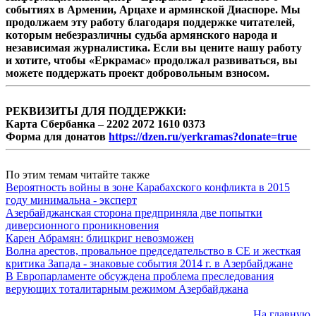
событиях в Армении, Арцахе и армянской Диаспоре. Мы
продолжаем эту работу благодаря поддержке читателей,
которым небезразличны судьба армянского народа и
независимая журналистика. Если вы цените нашу работу
и хотите, чтобы «Еркрамас» продолжал развиваться, вы
можете поддержать проект добровольным взносом.
РЕКВИЗИТЫ ДЛЯ ПОДДЕРЖКИ:
Карта Сбербанка – 2202 2072 1610 0373
Форма для донатов
https://dzen.ru/yerkramas?donate=true
По этим темам читайте также
Вероятность войны в зоне Карабахского конфликта в 2015
году минимальна - эксперт
Азербайджанская сторона предприняла две попытки
диверсионного проникновения
Карен Абрамян: блицкриг невозможен
Волна арестов, провальное председательство в СЕ и жесткая
критика Запада - знаковые события 2014 г. в Азербайджане
В Европарламенте обсуждена проблема преследования
верующих тоталитарным режимом Азербайджана
На главную