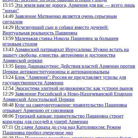
15:15
Эта земля вам не дорога, Армения для вас — всего лишь
"хопан"
14:49
Заявление Матвиенко является очень серьезным
сигналом
14:29
Исчезнувший сын и собаки вместо дочерей:
Виртуальная реальность Пашиняна
13:59
Маленькая ставка Никола Пашиняна за большим
игровым столом
13:43
Армянский патриархат Иерусалима: Нужно встать на
защиту свободы, единства, автономии и достоинства
Армянской церкви
13:35
Бюро Дашнакцутюн: Действия властей Армении против
Церкви антиконституционны и антинациональны
13:24
Блок "Армения": Россия не представляет угрозы для
государственности Армении
12:54
Экосистема элитной недвижимости: как устроен рынок
12:29
Заявление Российской и Ново-Нахичеванской Епархии
Армянской Апостольской Церкви
08:48
Курс на самоуничтожение: правительство Пашиняна
отрывает Армению от союзников
08:06
Турецкий капкан: правительство Пашиняна строит
коридоры для соседей в ущерб Армении
07:11
От сдачи Арцаха до суда над Католикосом: Режим
Пашиняна пробил очередное дно