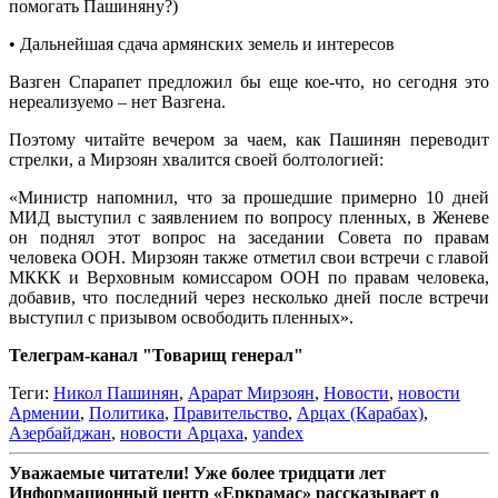
помогать Пашиняну?)
• Дальнейшая сдача армянских земель и интересов
Вазген Спарапет предложил бы еще кое-что, но сегодня это
нереализуемо – нет Вазгена.
Поэтому читайте вечером за чаем, как Пашинян переводит
стрелки, а Мирзоян хвалится своей болтологией:
«Министр напомнил, что за прошедшие примерно 10 дней
МИД выступил с заявлением по вопросу пленных, в Женеве
он поднял этот вопрос на заседании Совета по правам
человека ООН. Мирзоян также отметил свои встречи с главой
МККК и Верховным комиссаром ООН по правам человека,
добавив, что последний через несколько дней после встречи
выступил с призывом освободить пленных».
Телеграм-канал "Товарищ генерал"
Теги:
Никол Пашинян
,
Арарат Мирзоян
,
Новости
,
новости
Армении
,
Политика
,
Правительство
,
Арцах (Карабах)
,
Азербайджан
,
новости Арцаха
,
yandex
Уважаемые читатели! Уже более тридцати лет
Информационный центр «Еркрамас» рассказывает о