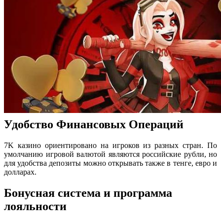
Удобство Финансовых Операций
7K казино ориентировано на игроков из разных стран. По
умолчанию игровой валютой являются российские рубли, но
для удобства депозиты можно открывать также в тенге, евро и
долларах.
Бонусная система и программа
лояльности