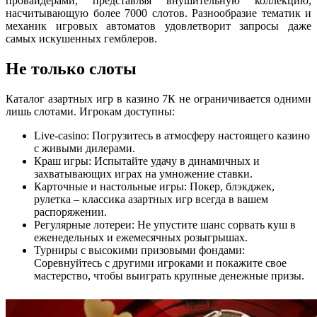
провайдерами, представляя внушительную коллекцию,
насчитывающую более 7000 слотов. Разнообразие тематик и
механик игровых автоматов удовлетворит запросы даже
самых искушенных гемблеров.
Не только слоты
Каталог азартных игр в казино 7К не ограничивается одними
лишь слотами. Игрокам доступны:
Live-casino: Погрузитесь в атмосферу настоящего казино
с живыми дилерами.
Краш игры: Испытайте удачу в динамичных и
захватывающих играх на умножение ставки.
Карточные и настольные игры: Покер, блэкджек,
рулетка – классика азартных игр всегда в вашем
распоряжении.
Регулярные лотереи: Не упустите шанс сорвать куш в
еженедельных и ежемесячных розыгрышах.
Турниры с высокими призовыми фондами:
Соревнуйтесь с другими игроками и покажите свое
мастерство, чтобы выиграть крупные денежные призы.