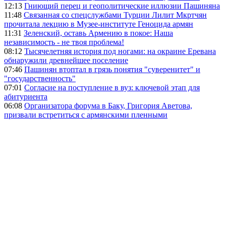
12:13
Гниющий перец и геополитические иллюзии Пашиняна
11:48
Связанная со спецслужбами Турции Лилит Мкртчян
прочитала лекцию в Музее-институте Геноцида армян
11:31
Зеленский, оставь Армению в покое: Наша
независимость - не твоя проблема!
08:12
Тысячелетняя история под ногами: на окраине Еревана
обнаружили древнейшее поселение
07:46
Пашинян втоптал в грязь понятия "суверенитет" и
"государственность"
07:01
Согласие на поступление в вуз: ключевой этап для
абитуриента
06:08
Организатора форума в Баку, Григория Аветова,
призвали встретиться с армянскими пленными