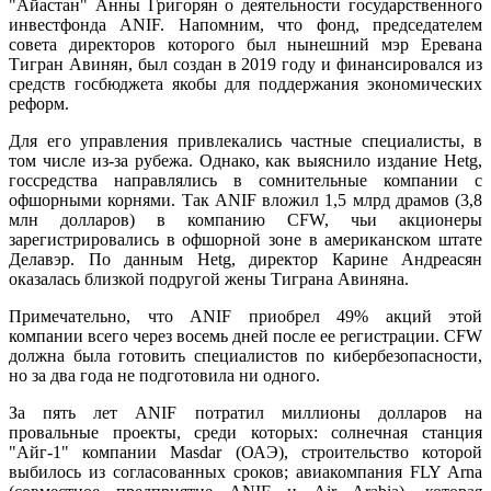
"Айастан" Анны Григорян о деятельности государственного
инвестфонда ANIF. Напомним, что фонд, председателем
совета директоров которого был нынешний мэр Еревана
Тигран Авинян, был создан в 2019 году и финансировался из
средств госбюджета якобы для поддержания экономических
реформ.
Для его управления привлекались частные специалисты, в
том числе из-за рубежа. Однако, как выяснило издание Hetg,
госсредства направлялись в сомнительные компании с
офшорными корнями. Так ANIF вложил 1,5 млрд драмов (3,8
млн долларов) в компанию CFW, чьи акционеры
зарегистрировались в офшорной зоне в американском штате
Делавэр. По данным Hetg, директор Карине Андреасян
оказалась близкой подругой жены Тиграна Авиняна.
Примечательно, что ANIF приобрел 49% акций этой
компании всего через восемь дней после ее регистрации. CFW
должна была готовить специалистов по кибербезопасности,
но за два года не подготовила ни одного.
За пять лет ANIF потратил миллионы долларов на
провальные проекты, среди которых: солнечная станция
"Айг-1" компании Masdar (ОАЭ), строительство которой
выбилось из согласованных сроков; авиакомпания FLY Arna