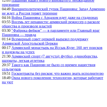
12:03
Пашинян нашёл нового виноватого: неожиданное
признание
04:49
Внешнеполитический тупик Пашиняна: Запад Армению
не ждет, а Россия теряет терпение
04:16
Война Пашиняна с Арцахом идет даже на стадионах
03:55
Восемь лет ненависти: армянский режиссер о расколе
общества и произволе властей
03:30
"Фабрика фейков" — в парламенте или Главный враг
Пашиняна — правда
01:14
Всемирный совет церквей выразил поддержку
Армянской Апостольской Церкви
00:17
Армянский монастырь на Иссык-Куле: 160 лет поисков
и надежды на успех
21:30
Армянский спорт (7 августа): футбол, единоборства,
шахматы, легкая атлетика
20:37
Такого как Пашинян не было со времен нашествия
сельджуков
19:51
Госконтракты без рисков: что важно знать исполнителю
18:49
Окна нового поколения: технологии, которые работают
на уют