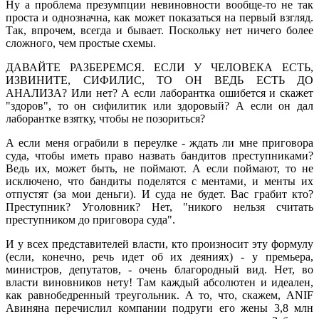
Ну а проблема презумпции невиновности вообще-то не так
проста и однозначна, как может показаться на первый взгляд.
Так, впрочем, всегда и бывает. Поскольку нет ничего более
сложного, чем простые схемы.
ДАВАЙТЕ РАЗБЕРЕМСЯ. ЕСЛИ У ЧЕЛОВЕКА ЕСТЬ,
ИЗВИНИТЕ, СИФИЛИС, ТО ОН ВЕДЬ ЕСТЬ ДО
АНАЛИЗА? Или нет? А если лаборантка ошибется и скажет
"здоров", то он сифилитик или здоровый? А если он дал
лаборантке взятку, чтобы не позориться?
А если меня ограбили в переулке - ждать ли мне приговора
суда, чтобы иметь право назвать бандитов преступниками?
Ведь их, может быть, не поймают. А если поймают, то не
исключено, что бандиты поделятся с ментами, и менты их
отпустят (за мои деньги). И суда не будет. Вас грабит кто?
Преступник? Уголовник? Нет, "никого нельзя считать
преступником до приговора суда".
И у всех представителей власти, кто произносит эту формулу
(если, конечно, речь идет об их деяниях) - у премьера,
министров, депутатов, - очень благородный вид. Нет, во
власти виновников нету! Там каждый абсолютен и идеален,
как равнобедренный треугольник. А то, что, скажем, ANIF
Авиняна перечислил компании подруги его жены 3,8 млн