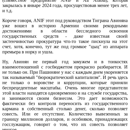
(совместное предприятие ANIF и Air Arabia), которая
закрылась в январе 2024 года, просуществовав менее трех лет,
и т.д.
Короче говоря, ANIF этот под руководством Тиграна Авиняна
уже вошел в историю Армении своими рекордными
достижениями в области бесследного освоения
государственных средств - даже известная своей
застенчивостью прокуратура что-то такое пискнула на этот
счет, хотя, конечно, тут же под громкое "цыц" из аппарата
премьера в норку и ушла.
Ну, Авинян не первый год замужем и в тонкостях
взаимоотношений с госбюджетом прекрасно разбирается. И
не только он. При Пашиняне у нас с каждым днем укореняется
так называемый "бюрократический капитализм". И речь здесь
не только о воровстве и коррупции, которые приняли
беспрецедентные масштабы. Очень многие представители
этой власти находятся одновременно и на службе государства,
и занимаются своим бизнесом. Это дает возможность
фактически без контроля переносить из государственного
кармана в собственный столько денег, сколько позволяет
совесть. Или ее отсутствие. Количество вывезенных за
границу миллионов долларов, и особняков, принадлежащих
госслужащим, говорит о том, что их совесть позволяет
многое.