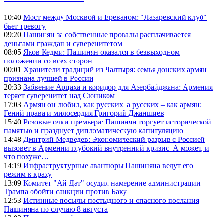
10:40
Мост между Москвой и Ереваном: "Лазаревский клуб"
бьет тревогу
09:20
Пашинян за собственные провалы расплачивается
деньгами граждан и суверенитетом
08:05
Яков Кедми: Пашинян оказался в безвыходном
положении со всех сторон
00:01
Хранители традиций из Чалтыря: семья донских армян
признана лучшей в России
20:33
Забвение Арцаха и коридор для Азербайджана: Армения
теряет суверенитет над Сюником
17:03
Армян он любил, как русских, а русских – как армян:
Гений права и милосердия Григорий Джаншиев
15:40
Розовые очки премьера: Пашинян торгует исторической
памятью и празднует дипломатическую капитуляцию
14:48
Дмитрий Медведев: Экономический разрыв с Россией
вызовет в Армении глубокий внутренний кризис. А может, и
что похуже…
14:19
Инфраструктурные авантюры Пашиняна ведут его
режим к краху
13:09
Комитет "Ай Дат" осудил намерение администрации
Трампа обойти санкции против Баку
12:53
Истинные посылы постыдного и опасного послания
Пашиняна по случаю 8 августа