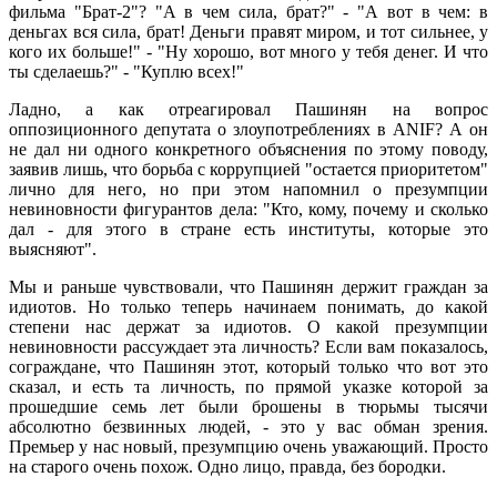
фильма "Брат-2"? "А в чем сила, брат?" - "А вот в чем: в
деньгах вся сила, брат! Деньги правят миром, и тот сильнее, у
кого их больше!" - "Ну хорошо, вот много у тебя денег. И что
ты сделаешь?" - "Куплю всех!"
Ладно, а как отреагировал Пашинян на вопрос
оппозиционного депутата о злоупотреблениях в ANIF? А он
не дал ни одного конкретного объяснения по этому поводу,
заявив лишь, что борьба с коррупцией "остается приоритетом"
лично для него, но при этом напомнил о презумпции
невиновности фигурантов дела: "Кто, кому, почему и сколько
дал - для этого в стране есть институты, которые это
выясняют".
Мы и раньше чувствовали, что Пашинян держит граждан за
идиотов. Но только теперь начинаем понимать, до какой
степени нас держат за идиотов. О какой презумпции
невиновности рассуждает эта личность? Если вам показалось,
сограждане, что Пашинян этот, который только что вот это
сказал, и есть та личность, по прямой указке которой за
прошедшие семь лет были брошены в тюрьмы тысячи
абсолютно безвинных людей, - это у вас обман зрения.
Премьер у нас новый, презумпцию очень уважающий. Просто
на старого очень похож. Одно лицо, правда, без бородки.