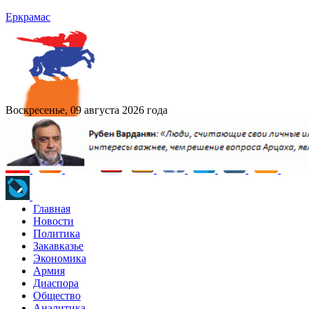
Еркрамас
Воскресенье, 09 августа 2026 года
Главная
Новости
Политика
Закавказье
Экономика
Армия
Диаспора
Общество
Аналитика