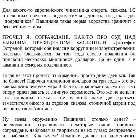
Для какого-то европейского чиновника спереть, скажем, 1/3
отведенных средств - недопустимая дерзость, тогда как для
"подрядчиков" Пашиняна такая норма воровства граничит с
бессребничеством.
ПРОЧЕЛ Я, СОГРАЖДАНЕ, КАК-ТО ПРО СУД НАД
БЫВШИМ ПРЕЗИДЕНТОМ ФИЛИППИН Джозефом
Эстрадой, который обвинялся в коррупции и злоупотреблении
властью. Оказывается, за три года своего правления он
присвоил несколько миллионов долларов. Да не один, а в
кампании семерых подельников.
Глядя на этот процесс из Армении, просто диву даешься. Так
не бывает! Парочка миллионов долларов за три года - это же
как мальчик булочку украл! За что, спрашивается, судить - тут
впору орден давать за личную скромность. Это же не деньги,
это кошкины слезы - не масштаб даже для третьего
заместителя одного из отделов, скажем, столичной мэрии под
руководством Авиняна.
Ну зачем окружению Пашиняна столько денег? -
ошеломленно спрашивают некоторые наши наивные
сограждане, наблюдая за творимым на их глазах беспределом
и грабежом. Как зачем? Помните диалог из знаменитого