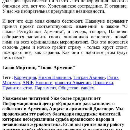
долларов практически ни за что - это не коррупция. Забота о
ближнем это, вот что. Христианское сострадание. И отвяньте.
У нас же избирательная презумпция невиновности.
И вот что еще меня сильно беспокоит. Накануне парламент
принял проект соответствующих изменений в законе "О
гимне Республики Армения", и теперь, говорят, Пашинян
собирается заставить своих чиновников исполнять новый
гимн на всех официальных мероприятиях. Вся эта вороватая
сволочь днем и ночью грабит страну - только хруст стоит,
пожирают все, как саранча. Как они с набитым ртом будут
петь гимн?
Гагик Мкртчян, "Голос Армении"
Теги:
Коррупция
,
Никол Пашинян
,
Тигран Авинян
,
Гагик
Мкртчян
,
ANIF
,
Новости
,
новости Армении
,
Политика
,
Правительство
,
Парламент
,
Общество
,
yandex
Уважаемые читатели! Уже более тридцати лет
Информационный центр «Еркрамас» рассказывает о
событиях в Армении, Арцахе и армянской Диаспоре. Мы
продолжаем эту работу благодаря поддержке читателей,
которым небезразличны судьба армянского народа и
независимая журналистика. Если вы цените нашу работу
и хотите, чтобы «Еркрамас» продолжал развиваться, вы