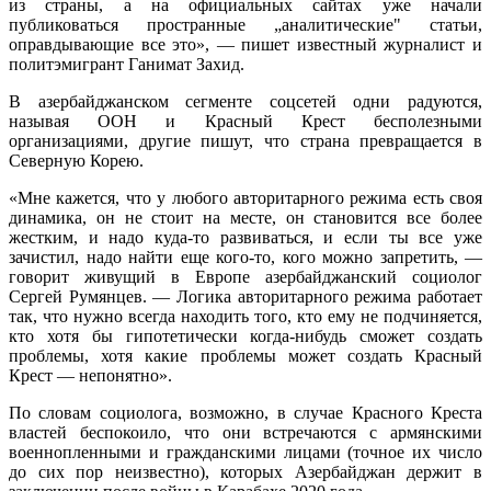
из страны, а на официальных сайтах уже начали
публиковаться пространные „аналитические" статьи,
оправдывающие все это», — пишет известный журналист и
политэмигрант Ганимат Захид.
В азербайджанском сегменте соцсетей одни радуются,
называя ООН и Красный Крест бесполезными
организациями, другие пишут, что страна превращается в
Северную Корею.
«Мне кажется, что у любого авторитарного режима есть своя
динамика, он не стоит на месте, он становится все более
жестким, и надо куда-то развиваться, и если ты все уже
зачистил, надо найти еще кого-то, кого можно запретить, —
говорит живущий в Европе азербайджанский социолог
Сергей Румянцев. — Логика авторитарного режима работает
так, что нужно всегда находить того, кто ему не подчиняется,
кто хотя бы гипотетически когда-нибудь сможет создать
проблемы, хотя какие проблемы может создать Красный
Крест — непонятно».
По словам социолога, возможно, в случае Красного Креста
властей беспокоило, что они встречаются с армянскими
военнопленными и гражданскими лицами (точное их число
до сих пор неизвестно), которых Азербайджан держит в