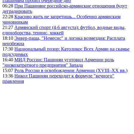
Пашиняна пробил очередное дно
06:28
При Пашиняне российско-армянские отношения будут
деградировать
22:28
Красиво жить не запретишь... Особенно армянским
чиновникам
21:27
Армянский спорт (4-6 августа): футбол, водные виды,
единоборства, теннис, хоккей
18:10
Энвер-паша, "Немесис" и логика возмездия: Расплата
неизбежна
17:30
Национальный позор: Католикос Всех Армян на скамье
подсудимых
16:40
МИД России: Пашинян уготовил Армении роль
"низкозатратного предприятия" Запада
15:07
Роль России в освобождении Армении (XVIII–XX вв.)
13:36
Никол Пашинян переходит к формуле "вечного"
правления