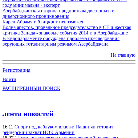
году минимальна - эксперт
Азербайджанская сторона предприняла две попытки
диверсионного проникновения
Карен Абрамян: блицкриг невозможен
Волна арестов, провальное председательство в СЕ и жесткая
критика Запада - знаковые события 2014 г. в Азербайджане
В Европарламенте обсуждена проблема преследования
верующих тоталитарным режимом Азербайджана
На главную
Регистрация
Войти
РАСШИРЕННЫЙ ПОИСК
лента новостей
16:11
Спорт под каблуком власти: Пашинян готовит
рейдерский захват НОК Армении
15:27
14 самых экстремальных развлечений на свежем