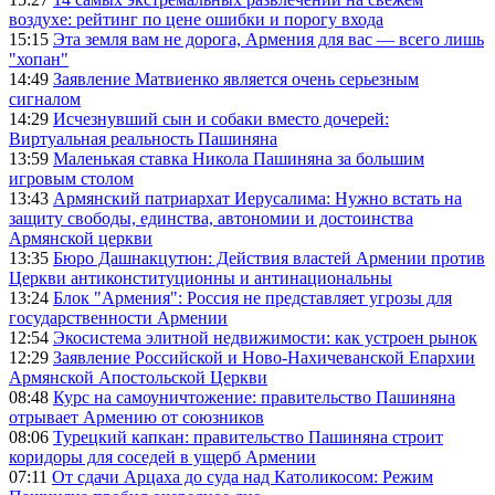
воздухе: рейтинг по цене ошибки и порогу входа
15:15
Эта земля вам не дорога, Армения для вас — всего лишь
"хопан"
14:49
Заявление Матвиенко является очень серьезным
сигналом
14:29
Исчезнувший сын и собаки вместо дочерей:
Виртуальная реальность Пашиняна
13:59
Маленькая ставка Никола Пашиняна за большим
игровым столом
13:43
Армянский патриархат Иерусалима: Нужно встать на
защиту свободы, единства, автономии и достоинства
Армянской церкви
13:35
Бюро Дашнакцутюн: Действия властей Армении против
Церкви антиконституционны и антинациональны
13:24
Блок "Армения": Россия не представляет угрозы для
государственности Армении
12:54
Экосистема элитной недвижимости: как устроен рынок
12:29
Заявление Российской и Ново-Нахичеванской Епархии
Армянской Апостольской Церкви
08:48
Курс на самоуничтожение: правительство Пашиняна
отрывает Армению от союзников
08:06
Турецкий капкан: правительство Пашиняна строит
коридоры для соседей в ущерб Армении
07:11
От сдачи Арцаха до суда над Католикосом: Режим