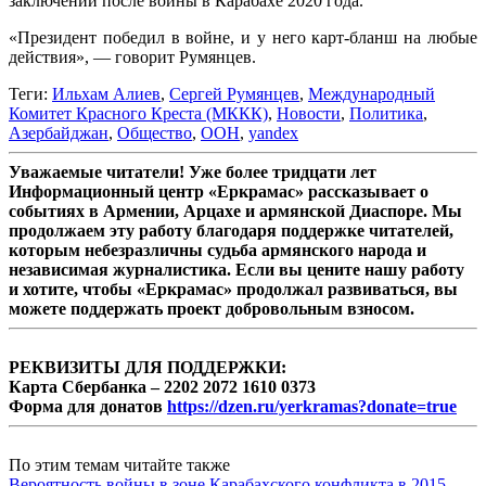
заключении после войны в Карабахе 2020 года.
«Президент победил в войне, и у него карт-бланш на любые
действия», — говорит Румянцев.
Теги:
Ильхам Алиев
,
Сергей Румянцев
,
Международный
Комитет Красного Креста (МККК)
,
Новости
,
Политика
,
Азербайджан
,
Общество
,
ООН
,
yandex
Уважаемые читатели! Уже более тридцати лет
Информационный центр «Еркрамас» рассказывает о
событиях в Армении, Арцахе и армянской Диаспоре. Мы
продолжаем эту работу благодаря поддержке читателей,
которым небезразличны судьба армянского народа и
независимая журналистика. Если вы цените нашу работу
и хотите, чтобы «Еркрамас» продолжал развиваться, вы
можете поддержать проект добровольным взносом.
РЕКВИЗИТЫ ДЛЯ ПОДДЕРЖКИ:
Карта Сбербанка – 2202 2072 1610 0373
Форма для донатов
https://dzen.ru/yerkramas?donate=true
По этим темам читайте также
Вероятность войны в зоне Карабахского конфликта в 2015