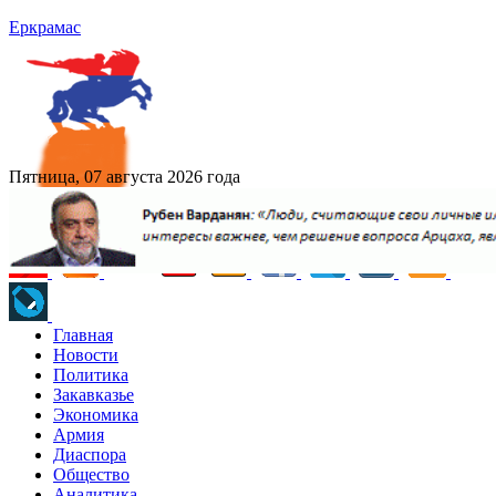
Еркрамас
Пятница, 07 августа 2026 года
Главная
Новости
Политика
Закавказье
Экономика
Армия
Диаспора
Общество
Аналитика