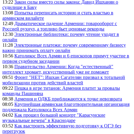
13:22
Закон силы вместо силы закона: Давид Ишханян о
судилище в Баку
13:08
Попытка переписать историю и стать властью в
армянском вилайете
12:49
Драматическое падение Армении: товарооборот с
Россией рухнул, а топливо бьет ценовые рекорды
12:30
Электронные библиотеки: почему чтение уходит в
онлайн
11:28
Электронные платежи: почему современному бизнесу
важно принимать оплату онлайн
10:56
Католикос Всех Армян и 6 епископов примут участие в
первом судебном заседании
10:36
Правительство Армении: Когда "естественный"
интеллект хромает, искусственный уже не поможет
09:51
Фронт "НЕТ": Ишхан Сагателян призвал к тотальной
мобилизации против действий властей
09:22
Пешка в игре титанов: Армения платит за провалы
команды Пашиняна
08:38
Армения и ОДКБ приближаются к точке невозврата
08:05
Крупнейшая армянская благотворительная организация
поддержала Католикоса Всех Армян
04:02
Как прошел большой концерт "Карасунские
музыкальные вечера" в Краснодаре
03:52
Как выстроить эффективную подготовку к ОГЭ без
перегрузок