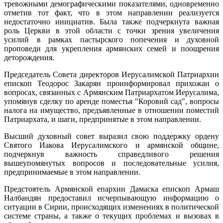
тревожными демографическими показателями, одновременно
отметив тот факт, что в этом направлении реализуется
недостаточно инициатив. Была также подчеркнута важная
роль Церкви в этой области с точки зрения увеличения
усилий в рамках пастырского попечения и духовной
проповеди для укрепления армянских семей и поощрения
деторождения.
Председатель Совета директоров Иерусалимской Патриархии
епископ Теодорос Закарян проинформировал прихожан о
вопросах, связанных с Армянским Патриархатом Иерусалима,
упомянув сделку по аренде поместья "Коровий сад", вопросы
налога на имущество, предъявленные в отношении поместий
Патриархата, и шаги, предпринятые в этом направлении.
Высший духовный совет выразил свою поддержку ордену
Святого Иакова Иерусалимского и армянской общине,
подчеркнув важность справедливого решения
вышеупомянутых вопросов и последовательные усилия,
предпринимаемые в этом направлении.
Предстоятель Армянской епархии Дамаска епископ Армаш
Налбандян предоставил исчерпывающую информацию о
ситуации в Сирии, происходящих изменениях в политической
системе страны, а также о текущих проблемах и вызовах в