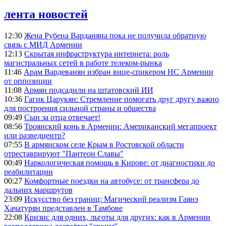
лента новостей
12:30
Жена Рубена Варданяна пока не получила обратную
связь с МИД Армении
12:13
Скрытая инфраструктура интернета: роль
магистральных сетей в работе телеком-рынка
11:46
Арам Вардеванян избран вице-спикером НС Армении
от оппозиции
11:08
Армян подсадили на штатовский ИИ
10:36
Гагик Царукян: Стремление помогать друг другу важно
для построения сильной страны и общества
09:49
Сын за отца отвечает!
08:56
Троянский конь в Армении: Американский мегапроект
или разведцентр?
07:55
В армянском селе Крым в Ростовской области
отреставрируют "Пантеон Славы"
00:49
Наркологическая помощь в Кирове: от диагностики до
реабилитации
00:27
Комфортные поездки на автобусе: от трансфера до
дальних маршрутов
23:09
Искусство без границ: Магический реализм Гаянэ
Хачатурян представлен в Тамбове
22:08
Кризис для одних, льготы для других: как в Армении