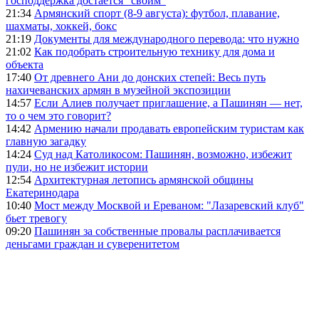
господдержка достаётся "своим"
21:34
Армянский спорт (8-9 августа): футбол, плавание,
шахматы, хоккей, бокс
21:19
Документы для международного перевода: что нужно
21:02
Как подобрать строительную технику для дома и
объекта
17:40
От древнего Ани до донских степей: Весь путь
нахичеванских армян в музейной экспозиции
14:57
Если Алиев получает приглашение, а Пашинян — нет,
то о чем это говорит?
14:42
Армению начали продавать европейским туристам как
главную загадку
14:24
Суд над Католикосом: Пашинян, возможно, избежит
пули, но не избежит истории
12:54
Архитектурная летопись армянской общины
Екатеринодара
10:40
Мост между Москвой и Ереваном: "Лазаревский клуб"
бьет тревогу
09:20
Пашинян за собственные провалы расплачивается
деньгами граждан и суверенитетом