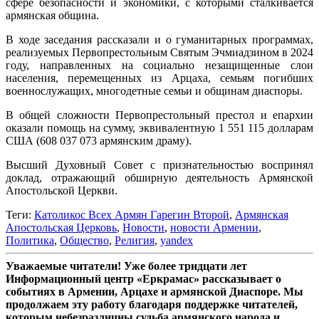
сфере безопасности и экономики, с которыми сталкивается
армянская община.
В ходе заседания рассказали и о гуманитарных программах,
реализуемых Первопрестольным Святым Эчмиадзином в 2024
году, направленных на социально незащищенные слои
населения, перемещенных из Арцаха, семьям погибших
военнослужащих, многодетные семьи и общинам диаспоры.
В общей сложности Первопрестольный престол и епархии
оказали помощь на сумму, эквивалентную 1 551 115 долларам
США (608 037 073 армянским драму).
Высший Духовный Совет с признательностью воспринял
доклад, отражающий обширную деятельность Армянской
Апостольской Церкви.
Теги:
Католикос Всех Армян Гарегин Второй
,
Армянская
Апостольская Церковь
,
Новости
,
новости Армении
,
Политика
,
Общество
,
Религия
,
yandex
Уважаемые читатели! Уже более тридцати лет
Информационный центр «Еркрамас» рассказывает о
событиях в Армении, Арцахе и армянской Диаспоре. Мы
продолжаем эту работу благодаря поддержке читателей,
которым небезразличны судьба армянского народа и