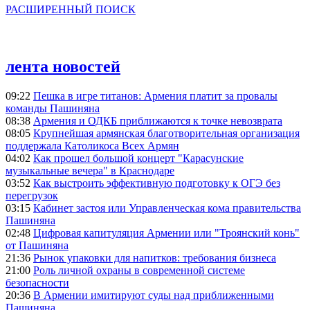
РАСШИРЕННЫЙ ПОИСК
лента новостей
09:22
Пешка в игре титанов: Армения платит за провалы
команды Пашиняна
08:38
Армения и ОДКБ приближаются к точке невозврата
08:05
Крупнейшая армянская благотворительная организация
поддержала Католикоса Всех Армян
04:02
Как прошел большой концерт "Карасунские
музыкальные вечера" в Краснодаре
03:52
Как выстроить эффективную подготовку к ОГЭ без
перегрузок
03:15
Кабинет застоя или Управленческая кома правительства
Пашиняна
02:48
Цифровая капитуляция Армении или "Троянский конь"
от Пашиняна
21:36
Рынок упаковки для напитков: требования бизнеса
21:00
Роль личной охраны в современной системе
безопасности
20:36
В Армении имитируют суды над приближенными
Пашиняна