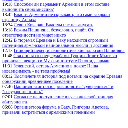
19:18
Способен ли парламент Армении в этом составе
выполнить свою миссию?
18:45
Власти Армении не скрывают, что сами закрыли
страницу Арцаха
18:34
Левон Кочарян: Властям нас не запугать
13:18
Режим Пашиняна, безусловно, падёт. От
ответственности не уйдет никто
12:42
В тюрьмах Еревана и Баку находится огромный
потенциал армянской национальной мысли и достояния
12:13
Гниющий перец и геополитические иллюзии Пашиняна
11:48
Связанная со спецслужбами Турции Лилит Мкртчян
прочитала лекцию в Музее-институте Геноцида армян
11:31
Зеленский, оставь Армению в покое: Наша
независимость - не твоя проблема!
08:12
Тысячелетняя история под ногами: на окраине Еревана
обнаружили древнейшее поселение
07:46
Пашинян втоптал в грязь понятия "суверенитет" и
"государственность"
07:01
Согласие на поступление в вуз: ключевой этап для
абитуриента
06:08
Организатора форума в Баку, Григория Аветова,
призвали встретиться с армянскими пленными