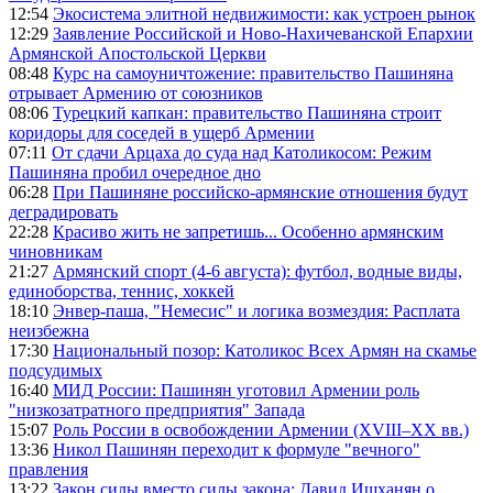
12:54
Экосистема элитной недвижимости: как устроен рынок
12:29
Заявление Российской и Ново-Нахичеванской Епархии
Армянской Апостольской Церкви
08:48
Курс на самоуничтожение: правительство Пашиняна
отрывает Армению от союзников
08:06
Турецкий капкан: правительство Пашиняна строит
коридоры для соседей в ущерб Армении
07:11
От сдачи Арцаха до суда над Католикосом: Режим
Пашиняна пробил очередное дно
06:28
При Пашиняне российско-армянские отношения будут
деградировать
22:28
Красиво жить не запретишь... Особенно армянским
чиновникам
21:27
Армянский спорт (4-6 августа): футбол, водные виды,
единоборства, теннис, хоккей
18:10
Энвер-паша, "Немесис" и логика возмездия: Расплата
неизбежна
17:30
Национальный позор: Католикос Всех Армян на скамье
подсудимых
16:40
МИД России: Пашинян уготовил Армении роль
"низкозатратного предприятия" Запада
15:07
Роль России в освобождении Армении (XVIII–XX вв.)
13:36
Никол Пашинян переходит к формуле "вечного"
правления
13:22
Закон силы вместо силы закона: Давид Ишханян о