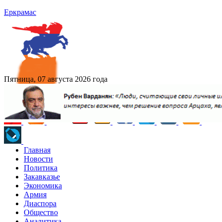
Еркрамас
Пятница, 07 августа 2026 года
Главная
Новости
Политика
Закавказье
Экономика
Армия
Диаспора
Общество
Аналитика