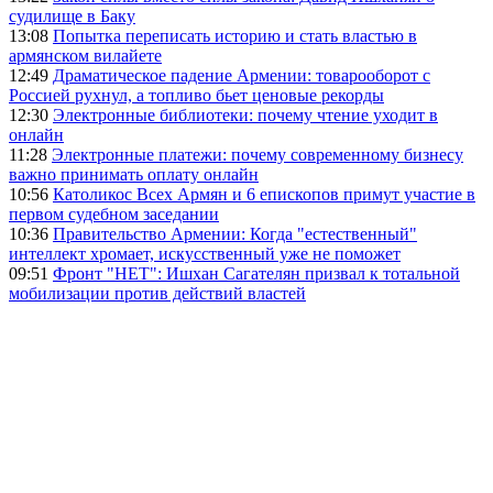
судилище в Баку
13:08
Попытка переписать историю и стать властью в
армянском вилайете
12:49
Драматическое падение Армении: товарооборот с
Россией рухнул, а топливо бьет ценовые рекорды
12:30
Электронные библиотеки: почему чтение уходит в
онлайн
11:28
Электронные платежи: почему современному бизнесу
важно принимать оплату онлайн
10:56
Католикос Всех Армян и 6 епископов примут участие в
первом судебном заседании
10:36
Правительство Армении: Когда "естественный"
интеллект хромает, искусственный уже не поможет
09:51
Фронт "НЕТ": Ишхан Сагателян призвал к тотальной
мобилизации против действий властей