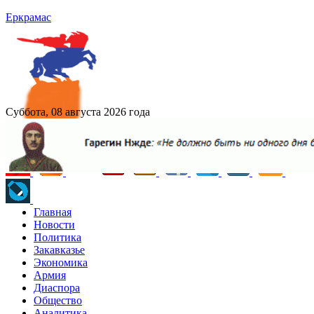
Еркрамас
Суббота, 08 августа 2026 года
Главная
Новости
Политика
Закавказье
Экономика
Армия
Диаспора
Общество
Аналитика