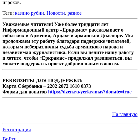
игроков.
Теги:
казино рубин
,
Новости
,
разное
Уважаемые читатели! Уже более тридцати лет
Информационный центр «Еркрамас» рассказывает о
событиях в Армении, Арцахе и армянской Диаспоре. Мы
продолжаем эту работу благодаря поддержке читателей,
которым небезразличны судьба армянского народа и
независимая журналистика. Если вы цените нашу работу
и хотите, чтобы «Еркрамас» продолжал развиваться, вы
можете поддержать проект добровольным взносом.
РЕКВИЗИТЫ ДЛЯ ПОДДЕРЖКИ:
Карта Сбербанка – 2202 2072 1610 0373
Форма для донатов
https://dzen.ru/yerkramas?donate=true
На главную
Регистрация
Войти