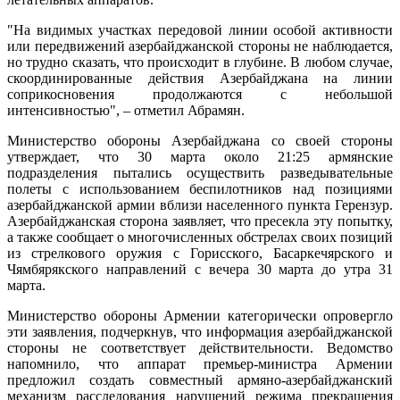
"На видимых участках передовой линии особой активности
или передвижений азербайджанской стороны не наблюдается,
но трудно сказать, что происходит в глубине. В любом случае,
скоординированные действия Азербайджана на линии
соприкосновения продолжаются с небольшой
интенсивностью", – отметил Абрамян.
Министерство обороны Азербайджана со своей стороны
утверждает, что 30 марта около 21:25 армянские
подразделения пытались осуществить разведывательные
полеты с использованием беспилотников над позициями
азербайджанской армии вблизи населенного пункта Герензур.
Азербайджанская сторона заявляет, что пресекла эту попытку,
а также сообщает о многочисленных обстрелах своих позиций
из стрелкового оружия с Горисского, Басаркечярского и
Чямбярякского направлений с вечера 30 марта до утра 31
марта.
Министерство обороны Армении категорически опровергло
эти заявления, подчеркнув, что информация азербайджанской
стороны не соответствует действительности. Ведомство
напомнило, что аппарат премьер-министра Армении
предложил создать совместный армяно-азербайджанский
механизм расследования нарушений режима прекращения