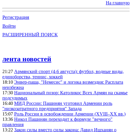
На главную
Регистрация
Войти
РАСШИРЕННЫЙ ПОИСК
лента новостей
21:27
Армянский спорт (4-6 августа): футбол, водные виды,
единоборства, теннис, хоккей
18:10
Энвер-паша, "Немесис" и логика возмездия: Расплата
неизбежна
17:30
Национальный позор: Католикос Всех Армян на скамье
подсудимых
16:40
МИД России: Пашинян уготовил Армении роль
"низкозатратного предприятия" Запада
15:07
Роль России в освобождении Армении (XVIII–XX вв.)
13:36
Никол Пашинян переходит к формуле "вечного"
правления
13:22
Закон силы вместо силы закона: Давид Ишханян о