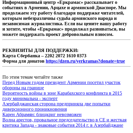
Информационный центр «Еркрамас» рассказывает о
событиях в Армении, Арцахе и армянской Диаспоре. Мы
продолжаем эту работу благодаря поддержке читателей,
которым небезразличны судьба армянского народа и
независимая журналистика. Если вы цените нашу работу
и хотите, чтобы «Еркрамас» продолжал развиваться, вы
можете поддержать проект добровольным взносом.
РЕКВИЗИТЫ ДЛЯ ПОДДЕРЖКИ:
Карта Сбербанка – 2202 2072 1610 0373
Форма для донатов
https://dzen.ru/yerkramas?donate=true
По этим темам читайте также
Перед Новым годом президент Армении посетил участок
обороны на границе
Вероятность войны в зоне Карабахского конфликта в 2015
году минимальна - эксперт
Азербайджанская сторона предприняла две попытки
диверсионного проникновения
Карен Абрамян: блицкриг невозможен
Волна арестов, провальное председательство в СЕ и жесткая
критика Запада - знаковые события 2014 г. в Азербайджане