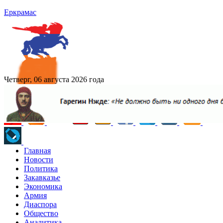
Еркрамас
Четверг, 06 августа 2026 года
Главная
Новости
Политика
Закавказье
Экономика
Армия
Диаспора
Общество
Аналитика