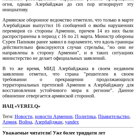
огня, однако Азербайджан до сих пор игнорирует эту
инициативу.
Армянское оборонное ведомство отметило, что только в марте
Азербайджан выпустил 16 сообщений о якобы нарушениях
перемирия со стороны Армении, причем 14 из них были
распространены в период с 16 по 21 марта. Министр обороны
Сурен Папикян ранее заявил в парламенте, что вдоль границы
действительно фиксируются случаи стрельбы, "но они не
направлены в сторону Армении", и в таких ситуациях
министерство не делает официальных заявлений.
В то же время, МИД Азербайджана в своем недавнем
заявлении отметил, что страна "решителен в своем
требовании о прекращении продолжающихся
территориальных претензий Армении к Азербайджану для
восстановления устойчивого мира в регионе". Данное
обвинение отвергается армянской стороной.
ИАЦ «VERELQ»
Теги:
Новости
,
новости Армении
,
Политика
,
Правительство
,
Армия
,
Война
,
Азербайджан
,
yandex
Уважаемые читатели! Уже более тридцати лет