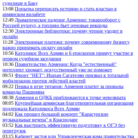
судилище в Баку
13:08
Попытка переписать историю и стать властью в
армянском вилайете
12:49
Драматическое падение Армении: товарооборот с
Россией рухнул, а топливо бьет ценовые рекорды
12:30
Электронные библиотеки: почему чтение уходит в
онлайн
11:28
Электронные платежи: почему современному бизнесу
важно принимать оплату онлайн
10:56
Католикос Всех Армян и 6 епископов примут участие в
первом судебном заседании
10:36
Правительство Армении: Когда "естественный"
интеллект хромает, искусственный уже не поможет
09:51
Фронт "НЕТ": Ишхан Сагателян призвал к тотальной
мобилизации против действий властей
09:22
Пешка в игре титанов: Армения платит за провалы
команды Пашиняна
08:38
Армения и ОДКБ приближаются к точке невозврата
08:05
Крупнейшая армянская благотворительная организация
поддержала Католикоса Всех Армян
04:02
Как прошел большой концерт "Карасунские
музыкальные вечера" в Краснодаре
03:52
Как выстроить эффективную подготовку к ОГЭ без
перегрузок
03:15
Кабинет застоя или Управленческая кома правительства