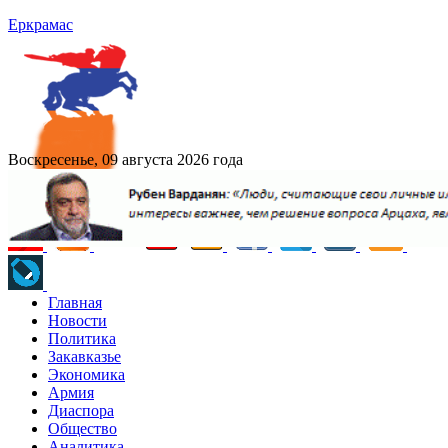
Еркрамас
Воскресенье, 09 августа 2026 года
Главная
Новости
Политика
Закавказье
Экономика
Армия
Диаспора
Общество
Аналитика