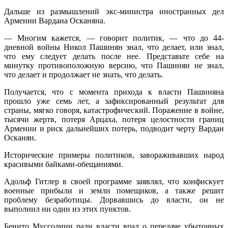
Дальше из размышлений экс-министра иностранных дел
Армении Вардана Осканяна.
— Многим кажется, — говорит политик, — что до 44-
дневной войны Никол Пашинян знал, что делает, или знал,
что ему следует делать после нее. Представьте себе на
минутку противоположную версию, что Пашинян не знал,
что делает и продолжает не знать, что делать.
Получается, что с момента прихода к власти Пашиняна
прошло уже семь лет, а зафиксированный результат для
страны, мягко говоря, катастрофический. Поражение в войне,
тысячи жертв, потеря Арцаха, потеря целостности границ
Армении и риск дальнейших потерь, подводит черту Вардан
Осканян.
Исторические примеры политиков, завораживавших народ
красивыми байками-обещаниями.
Адольф Гитлер в своей программе заявлял, что конфискует
военные прибыли и земли помещиков, а также решит
проблему безработицы. Дорвавшись до власти, он не
выполнил ни один из этих пунктов.
Бенито Муссолини ради власти врал о передаче убыточных