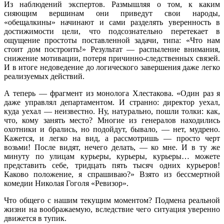
Из наблюдений экспертов. Размышляя о том, к каким
сияющим вершинам они приведут свои народы,
«обещалкины» начинают и сами разделять уверенность в
достижимости цели, что подсознательно перетекает в
ощущение простоты поставленной задачи, типа: «Что нам
стоит дом построить!» Результат — распыление внимания,
снижение мотивации, потеря причинно-следственных связей.
И в итоге недоведение до логического завершения даже легко
реализуемых действий.
А теперь — фрагмент из монолога Хлестакова. «Один раз я
даже управлял департаментом. И странно: директор уехал,
куда уехал — неизвестно. Ну, натурально, пошли толки: как,
что, кому занять место? Многие из генералов находились
охотники и брались, но подойдут, бывало, — нет, мудрено.
Кажется, и легко на вид, а рассмотришь — просто черт
возьми! После видят, нечего делать, — ко мне. И в ту же
минуту по улицам курьеры, курьеры, курьеры… можете
представить себе, тридцать пять тысяч одних курьеров!
Каково положение, я спрашиваю?» Взято из бессмертной
комедии Николая Гоголя «Ревизор».
Что общего с нашим текущим моментом? Подмена реальной
жизни на воображаемую, вследствие чего ситуация уверенно
движется в тупик.