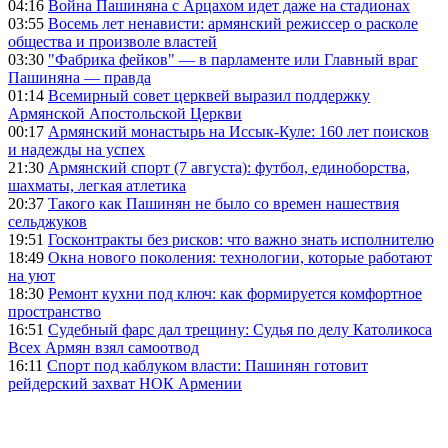
04:16
Война Пашиняна с Арцахом идет даже на стадионах
03:55
Восемь лет ненависти: армянский режиссер о расколе
общества и произволе властей
03:30
"Фабрика фейков" — в парламенте или Главный враг
Пашиняна — правда
01:14
Всемирный совет церквей выразил поддержку
Армянской Апостольской Церкви
00:17
Армянский монастырь на Иссык-Куле: 160 лет поисков
и надежды на успех
21:30
Армянский спорт (7 августа): футбол, единоборства,
шахматы, легкая атлетика
20:37
Такого как Пашинян не было со времен нашествия
сельджуков
19:51
Госконтракты без рисков: что важно знать исполнителю
18:49
Окна нового поколения: технологии, которые работают
на уют
18:30
Ремонт кухни под ключ: как формируется комфортное
пространство
16:51
Судебный фарс дал трещину: Судья по делу Католикоса
Всех Армян взял самоотвод
16:11
Спорт под каблуком власти: Пашинян готовит
рейдерский захват НОК Армении