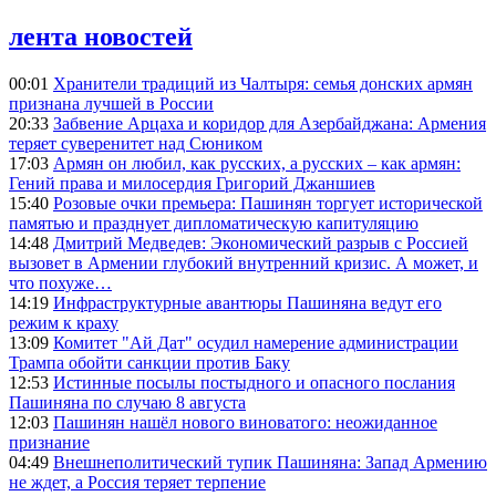
лента новостей
00:01
Хранители традиций из Чалтыря: семья донских армян
признана лучшей в России
20:33
Забвение Арцаха и коридор для Азербайджана: Армения
теряет суверенитет над Сюником
17:03
Армян он любил, как русских, а русских – как армян:
Гений права и милосердия Григорий Джаншиев
15:40
Розовые очки премьера: Пашинян торгует исторической
памятью и празднует дипломатическую капитуляцию
14:48
Дмитрий Медведев: Экономический разрыв с Россией
вызовет в Армении глубокий внутренний кризис. А может, и
что похуже…
14:19
Инфраструктурные авантюры Пашиняна ведут его
режим к краху
13:09
Комитет "Ай Дат" осудил намерение администрации
Трампа обойти санкции против Баку
12:53
Истинные посылы постыдного и опасного послания
Пашиняна по случаю 8 августа
12:03
Пашинян нашёл нового виноватого: неожиданное
признание
04:49
Внешнеполитический тупик Пашиняна: Запад Армению
не ждет, а Россия теряет терпение