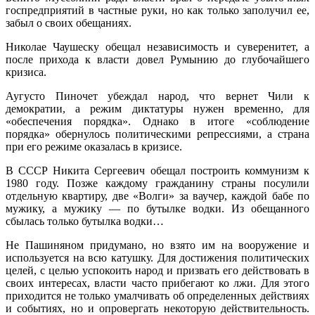
госпредприятий в частные руки, но как только заполучил ее,
забыл о своих обещаниях.
Николае Чаушеску обещал независимость и суверенитет, а
после прихода к власти довел Румынию до глубочайшего
кризиса.
Аугусто Пиночет убеждал народ, что вернет Чили к
демократии, а режим диктатуры нужен временно, для
«обеспечения порядка». Однако в итоге «соблюдение
порядка» обернулось политическими репрессиями, а страна
при его режиме оказалась в кризисе.
В СССР Никита Сергеевич обещал построить коммунизм к
1980 году. Позже каждому гражданину страны посулили
отдельную квартиру, две «Волги» за ваучер, каждой бабе по
мужику, а мужику — по бутылке водки. Из обещанного
сбылась только бутылка водки…
Не Пашиняном придумано, но взято им на вооружение и
используется на всю катушку. Для достижения политических
целей, с целью успокоить народ и призвать его действовать в
своих интересах, власти часто прибегают ко лжи. Для этого
приходится не только умалчивать об определенных действиях
и событиях, но и опровергать некоторую действительность.