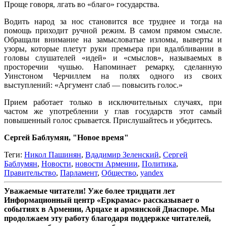
Проще говоря, лгать во «благо» государства.
Водить народ за нос становится все труднее и тогда на
помощь приходит ручной режим. В самом прямом смысле.
Обращали внимание на замысловатые изломы, выверты и
узоры, которые плетут руки премьера при вдалбливании в
головы слушателей «идей» и «смыслов», называемых в
просторечии чушью. Напоминает ремарку, сделанную
Уинстоном Черчиллем на полях одного из своих
выступлений: «Аргумент слаб — повысить голос.»
Прием работает только в исключительных случаях, при
частом же употреблении у глав государств этот самый
повышенный голос срывается. Прислушайтесь и убедитесь.
Сергей Баблумян, "Новое время"
Теги:
Никол Пашинян
,
Вдадимир Зеленский
,
Сергей
Баблумян
,
Новости
,
новости Армении
,
Политика
,
Правительство
,
Парламент
,
Общество
,
yandex
Уважаемые читатели! Уже более тридцати лет
Информационный центр «Еркрамас» рассказывает о
событиях в Армении, Арцахе и армянской Диаспоре. Мы
продолжаем эту работу благодаря поддержке читателей,