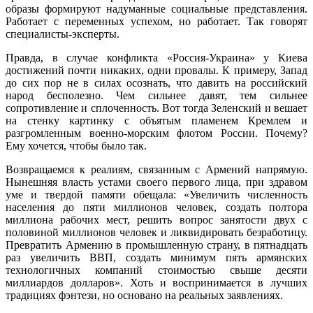
образы формируют надуманные социальные представления.
Работает с переменных успехом, но работает. Так говорят
специалисты-эксперты.
Правда, в случае конфликта «Россия-Украина» у Киева
достижений почти никаких, одни провалы. К примеру, Запад
до сих пор не в силах осознать, что давить на российский
народ бесполезно. Чем сильнее давят, тем сильнее
сопротивление и сплоченность. Вот тогда Зеленский и вешает
на стенку картинку с объятым пламенем Кремлем и
разгромленным военно-морским флотом России. Почему?
Ему хочется, чтобы было так.
Возвращаемся к реалиям, связанным с Армений напрямую.
Нынешняя власть устами своего первого лица, при здравом
уме и твердой памяти обещала: «Увеличить численность
населения до пяти миллионов человек, создать полтора
миллиона рабочих мест, решить вопрос занятости двух с
половиной миллионов человек и ликвидировать безработицу.
Превратить Армению в промышленную страну, в пятнадцать
раз увеличить ВВП, создать минимум пять армянских
технологичных компаний стоимостью свыше десяти
миллиардов долларов». Хоть и воспринимается в лучших
традициях фэнтези, но основано на реальных заявлениях.