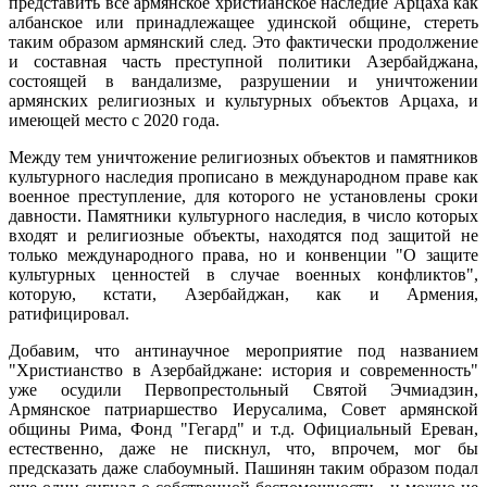
представить все армянское христианское наследие Арцаха как
албанское или принадлежащее удинской общине, стереть
таким образом армянский след. Это фактически продолжение
и составная часть преступной политики Азербайджана,
состоящей в вандализме, разрушении и уничтожении
армянских религиозных и культурных объектов Арцаха, и
имеющей место с 2020 года.
Между тем уничтожение религиозных объектов и памятников
культурного наследия прописано в международном праве как
военное преступление, для которого не установлены сроки
давности. Памятники культурного наследия, в число которых
входят и религиозные объекты, находятся под защитой не
только международного права, но и конвенции "О защите
культурных ценностей в случае военных конфликтов",
которую, кстати, Азербайджан, как и Армения,
ратифицировал.
Добавим, что антинаучное мероприятие под названием
"Христианство в Азербайджане: история и современность"
уже осудили Первопрестольный Святой Эчмиадзин,
Армянское патриаршество Иерусалима, Совет армянской
общины Рима, Фонд "Гегард" и т.д. Официальный Ереван,
естественно, даже не пискнул, что, впрочем, мог бы
предсказать даже слабоумный. Пашинян таким образом подал