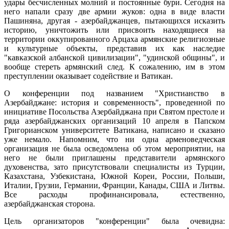
удары бесчисленных молний и постоянные бури. Сегодня на
него напали сразу две армии жуков: одна в виде власти
Пашиняна, другая - азербайджанцев, пытающихся исказить
историю, уничтожить или присвоить находящиеся на
территории оккупированного Арцаха армянские религиозные
и культурные объекты, представив их как наследие
"кавказской албанской цивилизации", "удинской общины", и
вообще стереть армянский след. К сожалению, им в этом
преступлении оказывает содействие и Ватикан.
О конференции под названием "Христианство в
Азербайджане: история и современность", проведенной по
инициативе Посольства Азербайджана при Святом престоле и
ряда азербайджанских организаций 10 апреля в Папском
Григорианском университете Ватикана, написано и сказано
уже немало. Напомним, что ни одна арменоведческая
организация не была осведомлена об этом мероприятии, на
него не были приглашены представители армянского
духовенства, зато присутствовали специалисты из Турции,
Казахстана, Узбекистана, Южной Кореи, России, Польши,
Италии, Грузии, Германии, Франции, Канады, США и Литвы.
Все расходы профинансировала, естественно,
азербайджанская сторона.
Цель организаторов "конференции" была очевидна: