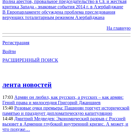
Волна арестов, провальное председательство в СЕ и жесткая
критика Запада - знаковые события 2014 г. в Азербайджане
В Европарламенте обсуждена проблема преследования
верующих тоталитарным режимом Азербайджана
На главную
Регистрация
Войти
РАСШИРЕННЫЙ ПОИСК
лента новостей
17:03
Армян он любил, как русских, а русских – как армян:
Гений права и милосердия Григорий Джаншиев
15:40
Розовые очки премьера: Пашинян торгует исторической
памятью и празднует дипломатическую капитуляцию
14:48
Дмитрий Медведев: Экономический разрыв с Россией
вызовет в Армении глубокий внутренний кризис. А может, и
что похуже…