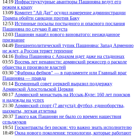
14:19
Инфраструктурные авантюры Пашиняна ведут его
режим к краху
13:09
Комитет "Ай Дат" осудил намерение администрации
Трампа обойти санкции против Баку
12:53
Истинные посылы постыдного и опасного послания
Пашиняна по случаю 8 августа
12:03
Пашинян нашёл нового виноватого: неожиданное
признание
04:49
Внешнеполитический тупик Пашиняна: Запад Армению
не ждет, а Россия теряет терпение
04:16
Война Пашиняна с Арцахом идет даже на стадионах
03:55
Восемь лет ненависти: армянский режиссер о расколе
общества и произволе властей
03:30
"Фабрика фейков" — в парламенте или Главный враг
Пашиняна — правда
01:14
Всемирный совет церквей выразил поддержку
Армянской Апостольской Церкви
00:17
Армянский монастырь на Иссык-Куле: 160 лет поисков
и надежды на успех
21:30
Армянский спорт (7 августа): футбол, единоборства,
шахматы, легкая атлетика
20:37
Такого как Пашинян не было со времен нашествия
сельджуков
19:51
Госконтракты без рисков: что важно знать исполнителю
18:49
Окна нового поколения: технологии, которые работают