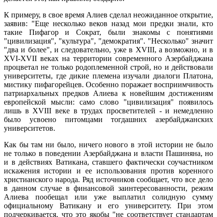
К примеру, в свое время Алиев сделал неожиданное открытие,
заявив: "Еще несколько веков назад мои предки знали, кто
такие Пифагор и Сократ, были знакомы с понятиями
"цивилизация", "культура", "демократия". "Несколько" значит
"два и более", и следовательно, уже в XVIII, а возможно, и в
XVI-XVII веках на территории современного Азербайджана
процветал не только родоплеменной строй, но и действовали
университеты, где дикие племена изучали диалоги Платона,
мистику пифагорейцев. Особенно поражает восприимчивость
патриархальных предков Алиева к новейшим достижениям
европейской мысли: само слово "цивилизация" появилось
лишь в XVIII веке в трудах просветителей - и немедленно
было усвоено питомцами тогдашних азербайджанских
университетов.
Как бы там ни было, ничего нового в этой истории не было
не только в поведении Азербайджана и власти Пашиняна, но
и в действиях Ватикана, ставшего фактически соучастником
искажения истории и ее использования против коренного
христианского народа. Ряд источников сообщает, что все дело
в данном случае в финансовой заинтересованности, режим
Алиева пообещал или уже выплатил солидную сумму
официальному Ватикану и его университету. При этом
подчеркивается, что это якобы "не соответствует стандартам