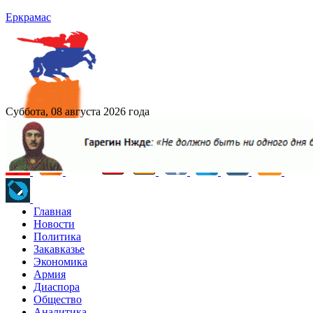
Еркрамас
Суббота, 08 августа 2026 года
Главная
Новости
Политика
Закавказье
Экономика
Армия
Диаспора
Общество
Аналитика