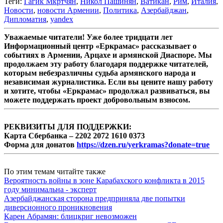
Теги:
Гагик Мкртчян
,
Никол Пашинян
,
Ватикан
,
Рим
,
Италия
,
Новости
,
новости Армении
,
Политика
,
Азербайджан
,
Дипломатия
,
yandex
Уважаемые читатели! Уже более тридцати лет
Информационный центр «Еркрамас» рассказывает о
событиях в Армении, Арцахе и армянской Диаспоре. Мы
продолжаем эту работу благодаря поддержке читателей,
которым небезразличны судьба армянского народа и
независимая журналистика. Если вы цените нашу работу
и хотите, чтобы «Еркрамас» продолжал развиваться, вы
можете поддержать проект добровольным взносом.
РЕКВИЗИТЫ ДЛЯ ПОДДЕРЖКИ:
Карта Сбербанка – 2202 2072 1610 0373
Форма для донатов
https://dzen.ru/yerkramas?donate=true
По этим темам читайте также
Вероятность войны в зоне Карабахского конфликта в 2015
году минимальна - эксперт
Азербайджанская сторона предприняла две попытки
диверсионного проникновения
Карен Абрамян: блицкриг невозможен