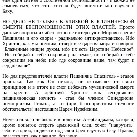
еще один сигнал о собственной беспомощности - и можно не
сомневаться, что этот сигнал будет внимательно изучен в
Баку.
НО ДЕЛО НЕ ТОЛЬКО В БЛИЗКОЙ К КЛИНИЧЕСКОЙ
СМЕРТИ БЕСПОМОЩНОСТИ ЭТИХ ВЛАСТЕЙ. Просто
данные вопросы их абсолютно не интересуют. Мировоззрение
Пашиняна и его своры - радикально антихристианское. Ибо
Христос, как мы помним, отверг все царства мира и говорил:
"Блаженные нищие духом, ибо их есть Царствие Небесное",
"Не собирайте себе сокровищ на земле, но собирайте себе
сокровища на небе; ибо где сокровище ваше, там будет и
сердце ваше".
Но для представителей власти Пашиняна Спаситель - эталон
простака. Так как Он никогда не оказывался от своих
принципов и в итоге не смог избежать мученической смерти
на кресте. А действуй Христос как сегодняшняя
пашиняновская нечисть - стал бы членом Синедриона,
помощником Пилата, а то (при благоприятном стечении
обстоятельств) настоящим Царем Иудейским.
Ничего нового не было и в политике Азербайджана, который,
кроме попыток стереть армянский след, хочет "накрутить"
себе историю, подвести под свой бред научную базу. Правда,
делается это, как правило, бездарно.