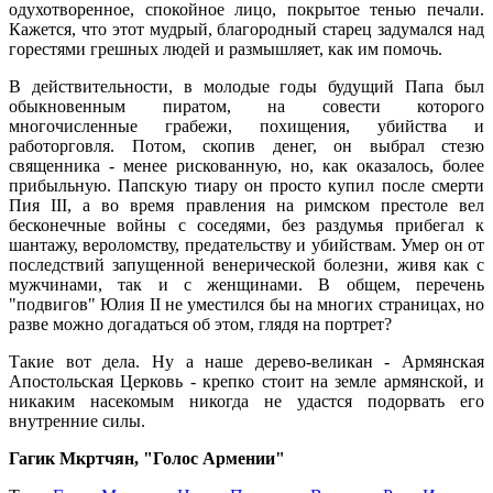
одухотворенное, спокойное лицо, покрытое тенью печали.
Кажется, что этот мудрый, благородный старец задумался над
горестями грешных людей и размышляет, как им помочь.
В действительности, в молодые годы будущий Папа был
обыкновенным пиратом, на совести которого
многочисленные грабежи, похищения, убийства и
работорговля. Потом, скопив денег, он выбрал стезю
священника - менее рискованную, но, как оказалось, более
прибыльную. Папскую тиару он просто купил после смерти
Пия III, а во время правления на римском престоле вел
бесконечные войны с соседями, без раздумья прибегал к
шантажу, вероломству, предательству и убийствам. Умер он от
последствий запущенной венерической болезни, живя как с
мужчинами, так и с женщинами. В общем, перечень
"подвигов" Юлия II не уместился бы на многих страницах, но
разве можно догадаться об этом, глядя на портрет?
Такие вот дела. Ну а наше дерево-великан - Армянская
Апостольская Церковь - крепко стоит на земле армянской, и
никаким насекомым никогда не удастся подорвать его
внутренние силы.
Гагик Мкртчян, "Голос Армении"