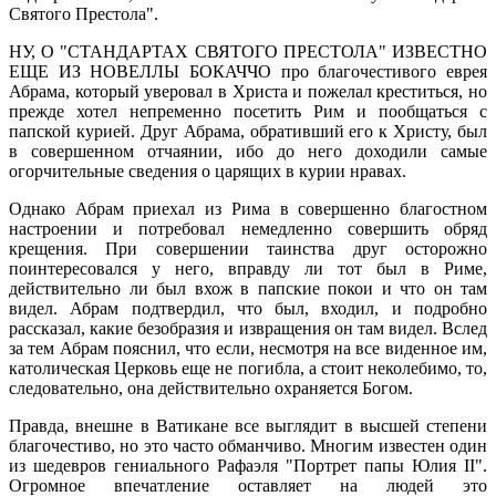
Святого Престола".
НУ, О "СТАНДАРТАХ СВЯТОГО ПРЕСТОЛА" ИЗВЕСТНО
ЕЩЕ ИЗ НОВЕЛЛЫ БОКАЧЧО про благочестивого еврея
Абрама, который уверовал в Христа и пожелал креститься, но
прежде хотел непременно посетить Рим и пообщаться с
папской курией. Друг Абрама, обративший его к Христу, был
в совершенном отчаянии, ибо до него доходили самые
огорчительные сведения о царящих в курии нравах.
Однако Абрам приехал из Рима в совершенно благостном
настроении и потребовал немедленно совершить обряд
крещения. При совершении таинства друг осторожно
поинтересовался у него, вправду ли тот был в Риме,
действительно ли был вхож в папские покои и что он там
видел. Абрам подтвердил, что был, входил, и подробно
рассказал, какие безобразия и извращения он там видел. Вслед
за тем Абрам пояснил, что если, несмотря на все виденное им,
католическая Церковь еще не погибла, а стоит неколебимо, то,
следовательно, она действительно охраняется Богом.
Правда, внешне в Ватикане все выглядит в высшей степени
благочестиво, но это часто обманчиво. Многим известен один
из шедевров гениального Рафаэля "Портрет папы Юлия II".
Огромное впечатление оставляет на людей это