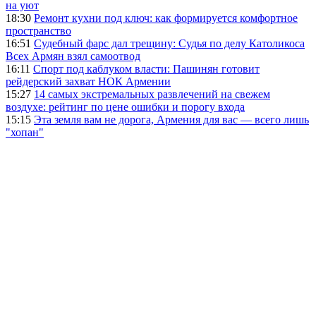
на уют
18:30
Ремонт кухни под ключ: как формируется комфортное
пространство
16:51
Судебный фарс дал трещину: Судья по делу Католикоса
Всех Армян взял самоотвод
16:11
Спорт под каблуком власти: Пашинян готовит
рейдерский захват НОК Армении
15:27
14 самых экстремальных развлечений на свежем
воздухе: рейтинг по цене ошибки и порогу входа
15:15
Эта земля вам не дорога, Армения для вас — всего лишь
"хопан"