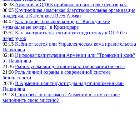
08:38
Армения и ОДКБ приближаются к точке невозврата
08:05
Крупнейшая армянская благотворительная организация
поддержала Католикоса Всех Армян
04:02
Как прошел большой концерт "Карасунские
музыкальные вечера" в Краснодаре
03:52
Как выстроить эффективную подготовку к ОГЭ без
перегрузок
03:15
Кабинет застоя или Управленческая кома правительства
Пашиняна
02:48
Цифровая капитуляция Армении или "Троянский конь"
от Пашиняна
21:36
Рынок упаковки для напитков: требования бизнеса
21:00
Роль личной охраны в современной системе
безопасности
20:36
В Армении имитируют суды над приближенными
Пашиняна
19:18
Способен ли парламент Армении в этом составе
выполнить свою миссию?