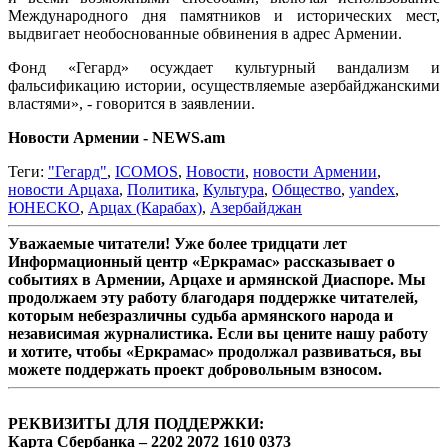
Международного дня памятников и исторических мест,
выдвигает необоснованные обвинения в адрес Армении.
Фонд «Гегард» осуждает культурный вандализм и
фальсификацию истории, осуществляемые азербайджанскими
властями», - говорится в заявлении.
Новости Армении - NEWS.am
Теги:
"Гегард"
,
ICOMOS
,
Новости
,
новости Армении
,
новости Арцаха
,
Политика
,
Культура
,
Общество
,
yandex
,
ЮНЕСКО
,
Арцах (Карабах)
,
Азербайджан
Уважаемые читатели! Уже более тридцати лет
Информационный центр «Еркрамас» рассказывает о
событиях в Армении, Арцахе и армянской Диаспоре. Мы
продолжаем эту работу благодаря поддержке читателей,
которым небезразличны судьба армянского народа и
независимая журналистика. Если вы цените нашу работу
и хотите, чтобы «Еркрамас» продолжал развиваться, вы
можете поддержать проект добровольным взносом.
РЕКВИЗИТЫ ДЛЯ ПОДДЕРЖКИ:
Карта Сбербанка – 2202 2072 1610 0373