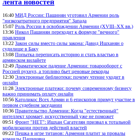
лента новостей
16:40
МИД России: Пашинян уготовил Армении роль
"низкозатратного предприятия" Запада
15:07
Роль России в освобождении Армении (XVIII–XX вв.)
13:36
Никол Пашинян переходит к формуле "вечного"
правления
13:22
Закон силы вместо силы закона: Давид Ишханян о
судилище в Баку
13:08
Попытка переписать историю и стать властью в
армянском вилайете
12:49
Драматическое падение Армении: товарооборот с
Россией рухнул, а топливо бьет ценовые рекорды
12:30
Электронные библиотеки: почему чтение уходит в
онлайн
11:28
Электронные платежи: почему современному бизнесу
важно принимать оплату онлайн
10:56
Католикос Всех Армян и 6 епископов примут участие в
первом судебном заседании
10:36
Правительство Армении: Когда "естественный"
интеллект хромает, искусственный уже не поможет
09:51
Фронт "НЕТ": Ишхан Сагателян призвал к тотальной
мобилизации против действий властей
09:22
Пешка в игре титанов: Армения платит за провалы
команды Пашиняна