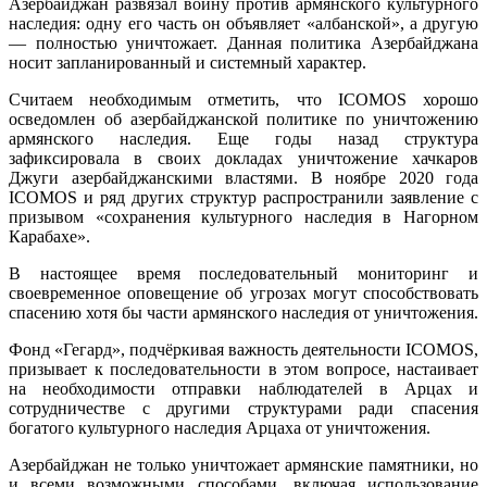
Азербайджан развязал войну против армянского культурного
наследия: одну его часть он объявляет «албанской», а другую
— полностью уничтожает. Данная политика Азербайджана
носит запланированный и системный характер.
Считаем необходимым отметить, что ICOMOS хорошо
осведомлен об азербайджанской политике по уничтожению
армянского наследия. Еще годы назад структура
зафиксировала в своих докладах уничтожение хачкаров
Джуги азербайджанскими властями. В ноябре 2020 года
ICOMOS и ряд других структур распространили заявление с
призывом «сохранения культурного наследия в Нагорном
Карабахе».
В настоящее время последовательный мониторинг и
своевременное оповещение об угрозах могут способствовать
спасению хотя бы части армянского наследия от уничтожения.
Фонд «Гегард», подчёркивая важность деятельности ICOMOS,
призывает к последовательности в этом вопросе, настаивает
на необходимости отправки наблюдателей в Арцах и
сотрудничестве с другими структурами ради спасения
богатого культурного наследия Арцаха от уничтожения.
Азербайджан не только уничтожает армянские памятники, но
и всеми возможными способами, включая использование