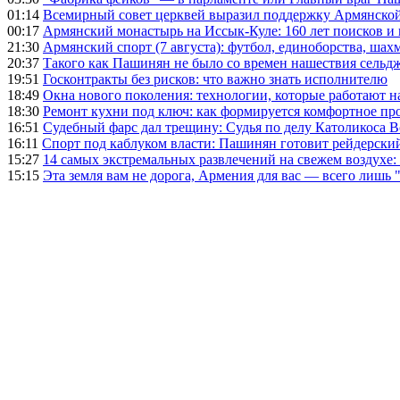
01:14
Всемирный совет церквей выразил поддержку Армянско
00:17
Армянский монастырь на Иссык-Куле: 160 лет поисков и
21:30
Армянский спорт (7 августа): футбол, единоборства, шахм
20:37
Такого как Пашинян не было со времен нашествия сельд
19:51
Госконтракты без рисков: что важно знать исполнителю
18:49
Окна нового поколения: технологии, которые работают н
18:30
Ремонт кухни под ключ: как формируется комфортное пр
16:51
Судебный фарс дал трещину: Судья по делу Католикоса В
16:11
Спорт под каблуком власти: Пашинян готовит рейдерск
15:27
14 самых экстремальных развлечений на свежем воздухе:
15:15
Эта земля вам не дорога, Армения для вас — всего лишь 