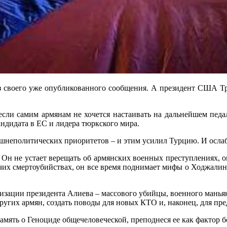
из своего уже опубликованного сообщения. А президент США Т
если самим армянам не хочется настаивать на дальнейшем педал
ндидата в ЕС и лидера тюркского мира.
шнеполитических приоритетов – и этим усилил Турцию. И осла
 Он не устает верещать об армянских военных преступлениях, о
очих смертоубийствах, он все время поднимает мифы о Ходжалин
изации президента Алиева – массового убийцы, военного манья
ругих армян, создать поводы для новых КТО и, наконец, для пре
амять о Геноциде общечеловеческой, преподнеся ее как фактор 