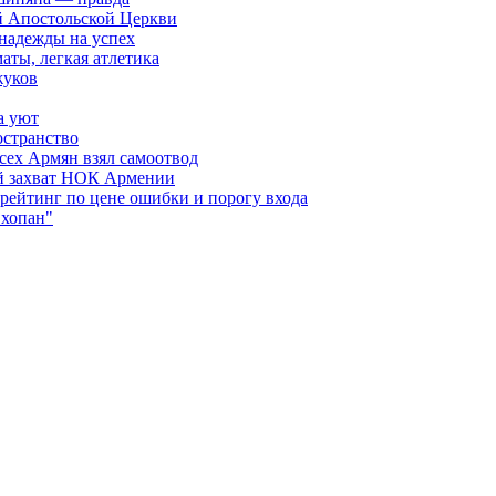
й Апостольской Церкви
 надежды на успех
аты, легкая атлетика
жуков
а уют
остранство
сех Армян взял самоотвод
ий захват НОК Армении
 рейтинг по цене ошибки и порогу входа
"хопан"