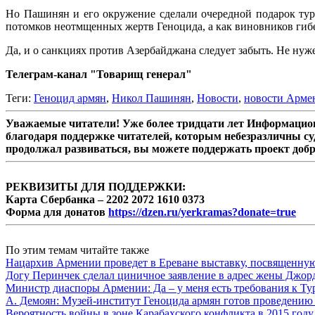
Но Пашинян и его окружение сделали очередной подарок турк
потомков неотмщенных жертв Геноцида, а как виновников гиб
Да, и о санкциях против Азербайджана следует забыть. Не нуж
Телеграм-канал "Товарищ генерал"
Теги:
Геноцид армян
,
Никол Пашинян
,
Новости
,
новости Арме
Уважаемые читатели! Уже более тридцати лет Информацион
благодаря поддержке читателей, которым небезразличны су
продолжал развиваться, вы можете поддержать проект доб
РЕКВИЗИТЫ ДЛЯ ПОДДЕРЖКИ:
Карта Сбербанка – 2202 2072 1610 0373
Форма для донатов
https://dzen.ru/yerkramas?donate=true
По этим темам читайте также
Нацархив Армении проведет в Ереване выставку, посвященну
Догу Перинчек сделал циничное заявление в адрес жены Джо
Министр диаспоры Армении: Да – у меня есть требования к Ту
А. Демоян: Музей-институт Геноцида армян готов проведению 
Вероятность войны в зоне Карабахского конфликта в 2015 году