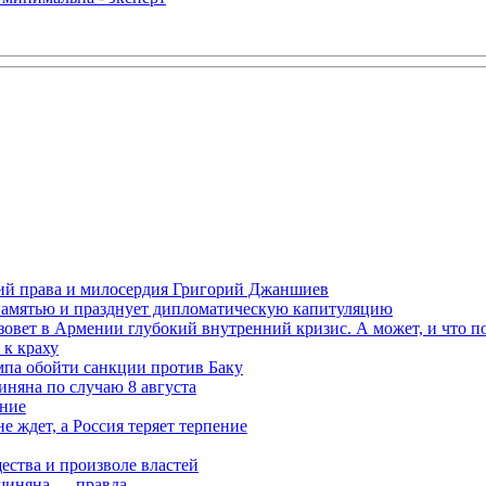
ений права и милосердия Григорий Джаншиев
 памятью и празднует дипломатическую капитуляцию
овет в Армении глубокий внутренний кризис. А может, и что 
к краху
мпа обойти санкции против Баку
няна по случаю 8 августа
ание
ждет, а Россия теряет терпение
ества и произволе властей
шиняна — правда