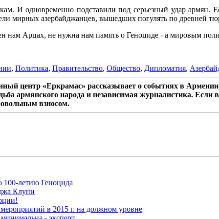
ам. И одновременно подставили под серьезный удар армян. Ес
ели мирных азербайджанцев, вышедших погулять по древней тюр
ен нам Арцах, не нужна нам память о Геноциде - а мировым поли
нии
,
Политика
,
Правительство
,
Общество
,
Дипломатия
,
Азербай
ный центр «Еркрамас» рассказывает о событиях в Армении,
дьба армянского народа и независимая журналистика. Если в
ровольным взносом.
ю 100-летию Геноцида
рджа Клуни
рции!
мероприятий в 2015 г. на должном уровне
 минимальна - эксперт