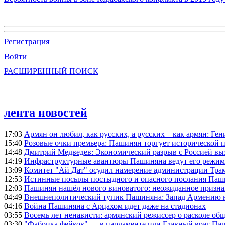
Регистрация
Войти
РАСШИРЕННЫЙ ПОИСК
лента новостей
17:03
Армян он любил, как русских, а русских – как армян: Г
15:40
Розовые очки премьера: Пашинян торгует исторической
14:48
Дмитрий Медведев: Экономический разрыв с Россией выз
14:19
Инфраструктурные авантюры Пашиняна ведут его режим 
13:09
Комитет "Ай Дат" осудил намерение администрации Тра
12:53
Истинные посылы постыдного и опасного послания Паши
12:03
Пашинян нашёл нового виноватого: неожиданное призн
04:49
Внешнеполитический тупик Пашиняна: Запад Армению не 
04:16
Война Пашиняна с Арцахом идет даже на стадионах
03:55
Восемь лет ненависти: армянский режиссер о расколе общ
03:30
"Фабрика фейков" — в парламенте или Главный враг Па