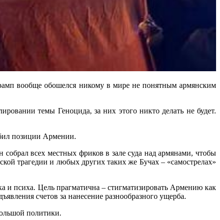
рамп вообще обошелся никому в мире не понятным армянским
ировании темы Геноцида, за них этого никто делать не будет.
бил позиции Армении.
н собрал всех местных фриков в зале суда над армянами, чтобы
ской трагедии и любых других таких же Бучах – «самострелах»
ка и психа. Цель прагматична – стигматизировать Армению как
дъявления счетов за нанесение разнообразного ущерба.
большой политики.