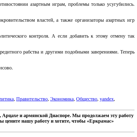
тивостоянии азартным играм, проблемы только усугубились.
ровительством властей, а также организаторы азартных игр
литического контроля. А если добавить к этому отмену так
едитного рабства и другими подобными заверениями. Теперь
нсово.
литика
,
Правительство
,
Экономика
,
Общество
,
yandex
,
 Арцахе и армянской Диаспоре. Мы продолжаем эту работу
ы цените нашу работу и хотите, чтобы «Еркрамас»