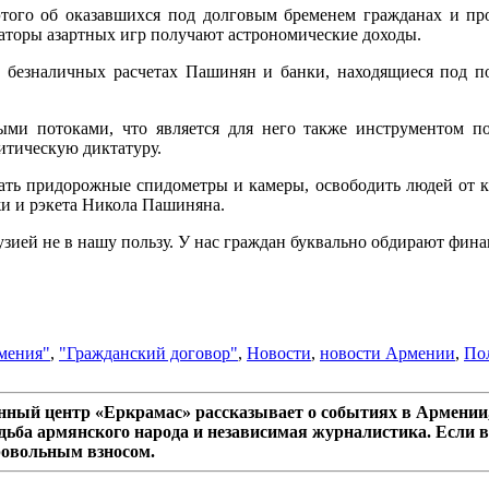
этого об оказавшихся под долговым бременем гражданах и про
аторы азартных игр получают астрономические доходы.
 безналичных расчетах Пашинян и банки, находящиеся под пок
ми потоками, что является для него также инструментом по
итическую диктатуру.
ь придорожные спидометры и камеры, освободить людей от кр
жи и рэкета Никола Пашиняна.
рузией не в нашу пользу. У нас граждан буквально обдирают фина
мения"
,
"Гражданский договор"
,
Новости
,
новости Армении
,
По
ный центр «Еркрамас» рассказывает о событиях в Армении,
дьба армянского народа и независимая журналистика. Если в
ровольным взносом.