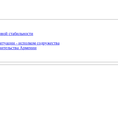
овой стабильности
итуации - исполком содружества
авительства Армении