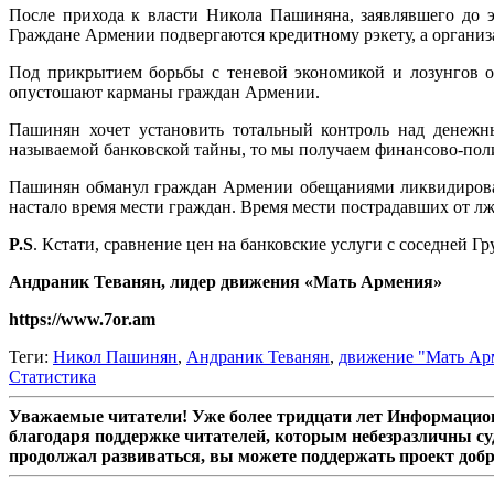
После прихода к власти Никола Пашиняна, заявлявшего до 
Граждане Армении подвергаются кредитному рэкету, а организ
Под прикрытием борьбы с теневой экономикой и лозунгов о
опустошают карманы граждан Армении.
Пашинян хочет установить тотальный контроль над денежны
называемой банковской тайны, то мы получаем финансово-пол
Пашинян обманул граждан Армении обещаниями ликвидироват
настало время мести граждан. Время мести пострадавших от л
P.S
. Кстати, сравнение цен на банковские услуги с соседней Г
Андраник Теванян, лидер движения «Мать Армения»
https://www.7or.am
Теги:
Никол Пашинян
,
Андраник Теванян
,
движение "Мать Ар
Статистика
Уважаемые читатели! Уже более тридцати лет Информацион
благодаря поддержке читателей, которым небезразличны су
продолжал развиваться, вы можете поддержать проект доб