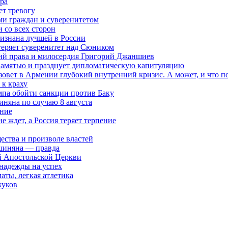
ра
ет тревогу
ми граждан и суверенитетом
 со всех сторон
ризнана лучшей в России
теряет суверенитет над Сюником
ений права и милосердия Григорий Джаншиев
 памятью и празднует дипломатическую капитуляцию
овет в Армении глубокий внутренний кризис. А может, и что 
к краху
мпа обойти санкции против Баку
няна по случаю 8 августа
ание
ждет, а Россия теряет терпение
ества и произволе властей
шиняна — правда
й Апостольской Церкви
 надежды на успех
аты, легкая атлетика
жуков