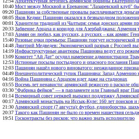
12:54
Архитектурная летопись армянской общины Екатеринода
10:40
Мост между Москвой и Ереваном: "Лазаревский клуб" бь
09:20
Пашинян за собственные провалы расплачивается деньга
08:05
Яков Кедми: Пашинян оказался в безвыходном положении
00:01
Хранители традиций из Чалтыря: семья донских армян п
20:33
Забвение Арцаха и коридор для Азербайджана: Армения 
17:03
Армян он любил, как русских, а русских – как армян: Г
15:40
Розовые очки премьера: Пашинян торгует исторической
14:48
Дмитрий Медведев: Экономический разрыв с Россией выз
14:19
Инфраструктурные авантюры Пашиняна ведут его режим 
13:09
Комитет "Ай Дат" осудил намерение администрации Тра
12:53
Истинные посылы постыдного и опасного послания Паши
12:03
Пашинян нашёл нового виноватого: неожиданное призн
04:49
Внешнеполитический тупик Пашиняна: Запад Армению не 
04:16
Война Пашиняна с Арцахом идет даже на стадионах
03:55
Восемь лет ненависти: армянский режиссер о расколе общ
03:30
"Фабрика фейков" — в парламенте или Главный враг Па
01:14
Всемирный совет церквей выразил поддержку Армянско
00:17
Армянский монастырь на Иссык-Куле: 160 лет поисков и
21:30
Армянский спорт (7 августа): футбол, единоборства, шахм
20:37
Такого как Пашинян не было со времен нашествия сельд
19:51
Госконтракты без рисков: что важно знать исполнителю