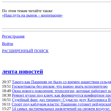
По этим темам читайте также
«Наш путь на рынок – кооперация»
Регистрация
Войти
РАСШИРЕННЫЙ ПОИСК
лента новостей
20:37
Такого как Пашинян не было со времен нашествия сельд
19:51
Госконтракты без рисков: что важно знать исполнителю
18:49
Окна нового поколения: технологии, которые работают н
18:30
Ремонт кухни под ключ: как формируется комфортное пр
16:51
Судебный фарс дал трещину: Судья по делу Католикоса В
16:11
Спорт под каблуком власти: Пашинян готовит рейдерск
15:27
14 самых экстремальных развлечений на свежем воздухе: