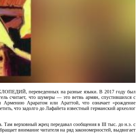
 переведенных на разные языки. В 2017 году был
тель считает, что шумеры — это ветвь армян, спустившихся с
и Армению Араратом или Араттой, что означает «рождение
ить, что задолго до Лафайета известный германский археолог
 Там верховный жрец передавал сообщения в III тыс. до н.э. с
бращает внимание читателя на ряд закономерностей, выдвигает