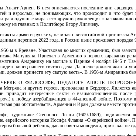
цы Анаит Арпен. В нем описываются последние дни арцахцев на
тей и взрослых, не понимающих, что происходит и что будет з
е и равнодушные мира сего дружно рукоплещут «налаживанию
дному из главных в Политбюро Егору Лигачеву.
нтакты армян и русских, начиная с византийской принцессы Ан
анным переписи 2022 года, в России ныне проживает порядка 9
 1956-м в Ереване. Участвовал во многих сражениях, был заме
исака Манушяна. Приехал в Армению в первых караванах репат
амятника Андранику на могиле в Париже 4 ноября 1945 г. Там 
видеть конец нашего святого дела. Да, я еще должен жить и уви
, должен принести эту святую весть». В 1956-м Андраника было
КЕ О ФИЛОСОФЕ, ПЕДАГОГЕ АШОТЕ ПЕТРОСЯНЕ. Урож
 Мегряна и других героев, преподавал в Бердзоре. Является 
нян приводит интересные факты о взаимоотношениях после 
проч.) в победу азербайджанцев в 44-дневной войне. Поэтому в
итывая ряд обстоятельств, Армения и Иран должны вместе про
офе, художнике Степаносе Леаци (1609-1689), родившемся в
сле, еврейского историка Иосифа Флавия «О еврейской войне». 
тером большой ребенок, давал советы молодежи, призывал не сдав
тросян, посвященные Ваану Теряну, размышления кандидата фил