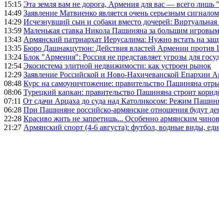
15:15
Эта земля вам не дорога, Армения для вас — всего лишь 
14:49
Заявление Матвиенко является очень серьезным сигналом
14:29
Исчезнувший сын и собаки вместо дочерей: Виртуальная
13:59
Маленькая ставка Никола Пашиняна за большим игровым
13:43
Армянский патриархат Иерусалима: Нужно встать на защ
13:35
Бюро Дашнакцутюн: Действия властей Армении против 
13:24
Блок "Армения": Россия не представляет угрозы для гос
12:54
Экосистема элитной недвижимости: как устроен рынок
12:29
Заявление Российской и Ново-Нахичеванской Епархии 
08:48
Курс на самоуничтожение: правительство Пашиняна отр
08:06
Турецкий капкан: правительство Пашиняна строит корид
07:11
От сдачи Арцаха до суда над Католикосом: Режим Пашин
06:28
При Пашиняне российско-армянские отношения будут де
22:28
Красиво жить не запретишь... Особенно армянским чино
21:27
Армянский спорт (4-6 августа): футбол, водные виды, еди