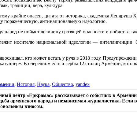
ык, традиции, вера, культура.
отому крайне опасен, цитата от историка, академика Лендруша Ху
ду пораженческую, антинациональную идеологию.
 народ не поймет величину грозящей опасности и пойдет за так
лежит носителю национальной идеологии — интеллигенции. О
восхищал, кто может встать у руля в 2018 году. Предупреждени
зуннер». В очередном есть и гербы 12 столиц Армении, которы
рмении
,
История
,
Наука
,
Общество
,
yandex
ный центр «Еркрамас» рассказывает о событиях в Армении,
дьба армянского народа и независимая журналистика. Если в
ровольным взносом.