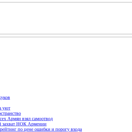
жуков
а уют
остранство
сех Армян взял самоотвод
ий захват НОК Армении
 рейтинг по цене ошибки и порогу входа