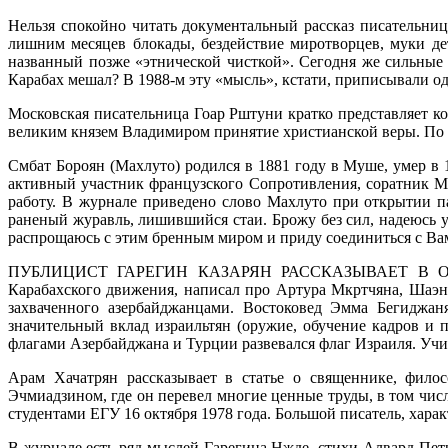
Нельзя спокойно читать документальный рассказ писательни
лишним месяцев блокады, бездействие миротворцев, муки де
названный позже «этнической чисткой». Сегодня же сильны
Карабах мешал? В 1988-м эту «мысль», кстати, приписывали о
Московская писательница Гоар Рштуни кратко представляет ко
великим князем Владимиром принятие христианской веры. По д
Смбат Бороян (Махлуто) родился в 1881 году в Муше, умер в
активный участник французского Сопротивления, соратник М
работу. В журнале приведено слово Махлуто при открытии п
раненый журавль, лишившийся стаи. Брожу без сил, надеюсь у
распрощаюсь с этим бренным миром и приду соединиться с Вами
ПУБЛИЦИСТ ГАРЕГИН КАЗАРЯН РАССКАЗЫВАЕТ В ОЧЕР
Карабахского движения, написал про Артура Мкртчяна, Шаэна
захваченного азербайджанцами. Востоковед Эмма Бегиджа
значительный вклад израильтян (оружие, обучение кадров и 
флагами Азербайджана и Турции развевался флаг Израиля. Уч
Арам Хачатрян рассказывает в статье о священнике, филос
Эчмиадзином, где он перевел многие ценные труды, в том чи
студентами ЕГУ 16 октября 1978 года. Большой писатель, харак
В журнале есть ряд мыслей Гарегина Нжде, стихи Алвард Пе