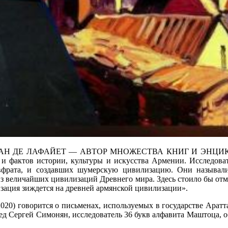
 ЛАФАЙЕТ — АВТОР МНОЖЕСТВА КНИГ И ЭНЦИКЛОПЕДИЙ,
 и фактов истории, культуры и искусства Армении. Исследова
фрата, и создавших шумерскую цивилизацию. Они называл
 величайших цивилизаций Древнего мира. Здесь стоило бы отмет
зация зиждется на древней армянской цивилизации».
020) говорится о письменах, используемых в государстве Аратта.
д Сергей Симонян, исследователь 36 букв алфавита Маштоца, о