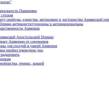
"хопан"
 реальность Пашиняна
 столом
иту свободы, единства, автономии и достоинства Армянской це
Церкви антиконституционны и антинациональны
ударственности Армении
Армянской Апостольской Церкви
ывает Армению от союзников
оры для соседей в ущерб Армении
яна пробил очередное дно
градировать
вникам
ноборства, теннис, хоккей