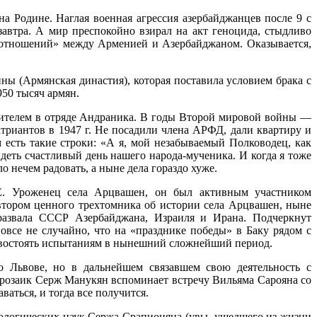
 Родине. Наглая военная агрессия азербайджанцев после 9 с
автра. А мир преспокойно взирал на акт геноцида, стыдливо
 отношений» между Арменией и Азербайджаном. Оказывается,
ны (Армянская династия), которая поставила условием брака с
50 тысяч армян.
стителем в отряде Андраника. В годы Второй мировой войны —
риантов в 1947 г. Не посадили члена АРФД, дали квартиру и
есть такие строки: «А я, мой незабываемый Полководец, как
деть счастливый день нашего народа-мученика. И когда я тоже
 нечем радовать, а ныне дела гораздо хуже.
енец села Арцвашен, он был активным участником
автором ценного трехтомника об истории села Арцвашен, ныне
развала СССР Азербайджана, Израиля и Ирана. Подчеркнут
овсе не случайно, что на «празднике победы» в Баку рядом с
тивостоять испытаниям в нынешний сложнейший период.
о Львове, но в дальнейшем связавшем свою деятельность с
Прозаик Серж Манукян вспоминает встречу Вильяма Сарояна со
аться, и тогда все получится.
ологических наук Сержа Срапионяна (увы, ушедшего из жизни