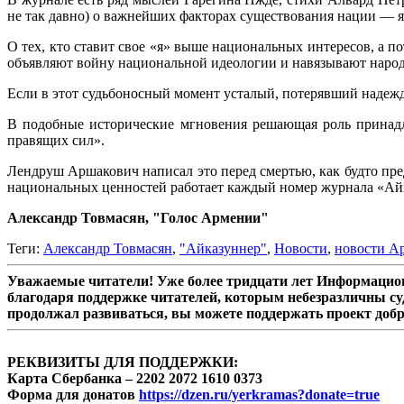
не так давно) о важнейших факторах существования нации — яз
О тех, кто ставит свое «я» выше национальных интересов, а п
объявляют войну национальной идеологии и навязывают наро
Если в этот судьбоносный момент усталый, потерявший надежду
В подобные исторические мгновения решающая роль принад
правящих сил».
Лендруш Аршакович написал это перед смертью, как будто пред
национальных ценностей работает каждый номер журнала «Айка
Александр Товмасян, "Голос Армении"
Теги:
Александр Товмасян
,
"Айказуннер"
,
Новости
,
новости А
Уважаемые читатели! Уже более тридцати лет Информацион
благодаря поддержке читателей, которым небезразличны су
продолжал развиваться, вы можете поддержать проект доб
РЕКВИЗИТЫ ДЛЯ ПОДДЕРЖКИ:
Карта Сбербанка – 2202 2072 1610 0373
Форма для донатов
https://dzen.ru/yerkramas?donate=true